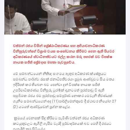
වත්මන් රජය විසින් ශ්‍රේෂ්ඨාධිකරණය සහ අභියාචනාධිකරණ
විනිසුරුවන්ගේ විශ්‍රාම වයස සංශෝධනය කිරීමට ගෙන ඇති පියවර
අධිකරණයේ ස්වාධීනත්වයට එල්ල කරන මරු පහරක් බව විපක්ෂ
නායක සජිත් ප්‍රේමදාස මහතා පැවසුවේය.
මේ සම්බන්ධයෙන් නීතිඥ සංගමය ඇතුළු අධිකරණ ක්ෂේත්‍රයට
සම්බන්ධ පාර්ශ්ව රැසක් ජනාධිපතිවරයා ප්‍රමුඛ ආණ්ඩුවට සිය මතය
ඉදිරිපත් කර තිබෙන බව පෙන්වා දුන් විපක්ෂ නායක සජිත්
උපරිමාධිකරණය විනිසුරු ධුර 8ක් දැනටමත් පුරප්පාඩු වී ඇති
පසුබිමක රජය එම පුරප්පාඩු සම්පූර්ණ නොකර මෙවැනි තීරණයක්
ගැනීම සම්බන්ධයෙන් අද (11)පාර්ලිමේන්තුවේ දී ස්ථාවර නියෝග 27
(2) යටතේ ආණ්ඩුවෙන් ප්‍රශ්න කළේය.
ක්‍රමයේ වෙනසක් සිදු කිරීමට පැමිණි වත්මන් රජය අධිකරණ
කටයුතුවලට ඇගිලි ගැසීම වැරදි පූර්වාදර්ශයක් බව මෙහි දී රජයට
පැහැදිලි කර සිටියේය.