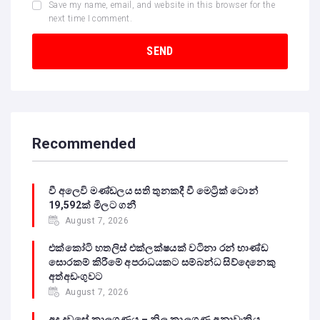
Save my name, email, and website in this browser for the
next time I comment.
Recommended
වී අලෙවි මණ්ඩලය සති තුනකදී වී මෙට්‍රික් ටොන්
19,592ක් මිලට ගනී
August 7, 2026
එක්කෝටි හතලිස් එක්ලක්ෂයක් වටිනා රන් භාණ්ඩ
සොරකම් කිරීමේ අපරාධයකට සම්බන්ධ සිව්දෙනෙකු
අත්අඩංගුවට
August 7, 2026
අද දවසේ කාලගුණය – නිල කාලගුණ අනාවැකිය