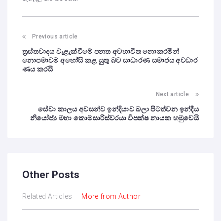
Previous article
ත්‍රස්තවාදය වැළැක්වීමේ පනත අවභාවිත නොකරමින්
නොපමාවම අහෝසි කළ යුතු බව සාධාරණ සමාජය අවධාර
ණය කරයි
Next article
සේවා කාලය අවසන්ව ඉන්දියාව බලා පිටත්වන ඉන්දීය
නියෝජ්‍ය මහා කොමසාරිස්වරයා විපක්ෂ නායක හමුවෙයි
Other Posts
Related Articles
More from Author