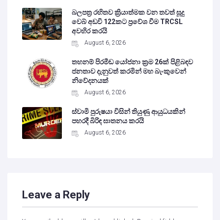
බලපත්‍ර රහිතව ක්‍රියාත්මක වන තවත් සූදු
වෙබ් අඩවි 122කට ප්‍රවේශ වීම TRCSL
අවහිර කරයි
August 6, 2026
තහනම් පිරමීඩ යෝජනා ක්‍රම 26ක් පිළිබඳව
ජනතාව දැනුවත් කරමින් මහ බැංකුවෙන්
නිවේදනයක්
August 6, 2026
ස්වාමි පුරුෂයා විසින් තියුණු ආයුධයකින්
පහරදී බිරිඳ ඝාතනය කරයි
August 6, 2026
Leave a Reply