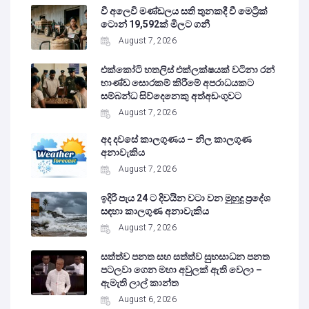
වී අලෙවි මණ්ඩලය සති තුනකදී වී මෙට්‍රික්
ටොන් 19,592ක් මිලට ගනී
August 7, 2026
එක්කෝටි හතලිස් එක්ලක්ෂයක් වටිනා රන්
භාණ්ඩ සොරකම් කිරීමේ අපරාධයකට
සම්බන්ධ සිව්දෙනෙකු අත්අඩංගුවට
August 7, 2026
අද දවසේ කාලගුණය – නිල කාලගුණ
අනාවැකිය
August 7, 2026
ඉදිරි පැය 24 ට දිවයින වටා වන මුහුදු ප්‍රදේශ
සඳහා කාලගුණ අනාවැකිය
August 7, 2026
සත්ත්ව පනත සහ සත්ත්ව සුභසාධන පනත
පටලවා ගෙන මහා අවුලක් ඇති වෙලා –
ඇමැති ලාල් කාන්ත
August 6, 2026