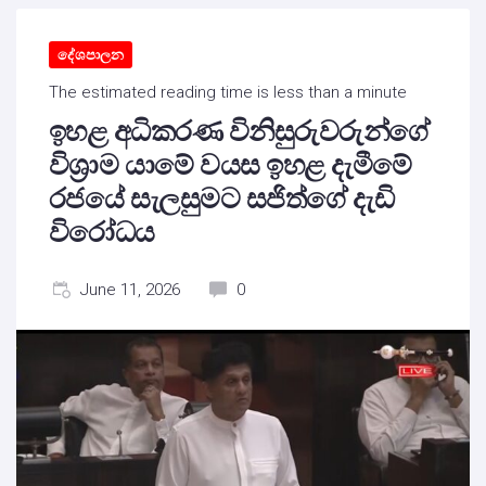
දේශපාලන
The estimated reading time is less than a minute
ඉහළ අධිකරණ විනිසුරුවරුන්ගේ
විශ්‍රාම යාමේ වයස ඉහළ දැමීමේ
රජයේ සැලසුමට සජිත්ගේ දැඩි
විරෝධය
June 11, 2026
0