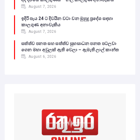
August 7, 2026
ඉදිරි පැය 24 ට දිවයින වටා වන මුහුදු ප්‍රදේශ සඳහා
කාලගුණ අනාවැකිය
August 7, 2026
සත්ත්ව පනත සහ සත්ත්ව සුභසාධන පනත පටලවා
ගෙන මහා අවුලක් ඇති වෙලා – ඇමැති ලාල් කාන්ත
August 6, 2026