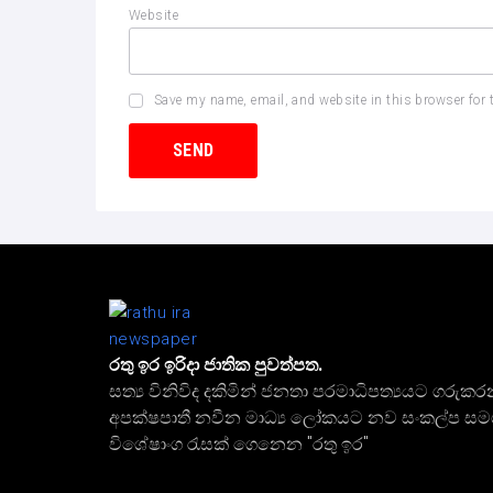
Website
Save my name, email, and website in this browser for 
රතු ඉර ඉරිදා ජාතික පුවත්පත.
සත්‍ය විනිවිද දකිමින් ජනතා පරමාධිපත්‍යයට ගරුකර
අපක්ෂපාතී නවීන මාධ්‍ය ලෝකයට නව සංකල්ප ස
විශේෂාංග රැසක් ගෙනෙන "රතු ඉර"