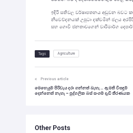
ඉදිරි සතිවල වර්ෂාපතනය අඩුවන බවට කාල
නිවෙව්දනයක් උපුටා දක්වමින් ජලය අර
සහ ගොවි ජනතාවගෙන් වාරිමාර්ග දෙපාර්
Agriculture
Tags
Previous article
මෙහෙයුම් පිරිවැය දරා ගන්නත් බැහැ … ඇමති විසඳුම්
දෙන්නෙත් නැහැ – පුද්ගලික බස් සංගම් දැඩි තීරණයක
Other Posts