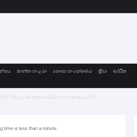
ාන්තය
කාන්තා හා ළමා
සෞඛ්‍ය හා පෝෂණය
ක්‍රීඩා
ආර්ථික
ත් ඉදිරි සතිවල වර්ෂාපතනයේ අඩුවීමක් ගැන අනතුරු ඇඟවීම්
 time is less than a minute