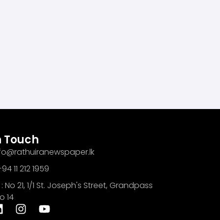
n Touch
info@rathuiranewspaper.lk
94 11 212 1959
: No 21, 1/1 St. Joseph's Street, Grandpass
o 14