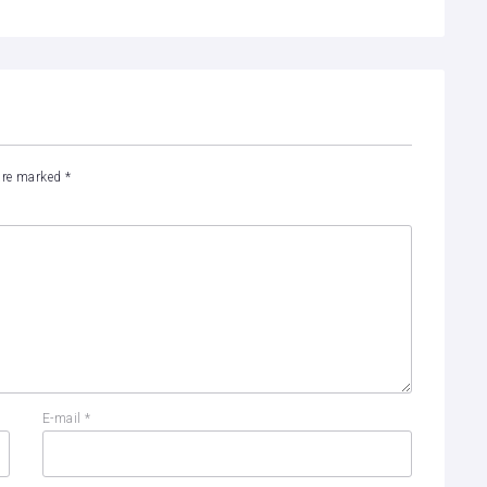
 are marked
*
E-mail
*