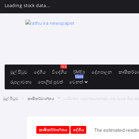
Loading stock data...
Hot
මුල් පිටුව
දේශීය
විදේශීය
SMEs
දේශපාලන
කෘෂිකර්ම
New
රුපලාවන්‍ය
පොලිස් පුවත්
වෙනත්
මුල් පිටුව
කෘෂිකර්මාන්තය
වාරිමාර්ග දෙපාර්තමේන්තුව සතු ජලාශ පිරුණ
කෘෂිකර්මාන්තය
දේශීය
The estimated reading