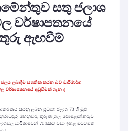
්තමේන්තුව සතු ජලාශ
තිවල වර්ෂාපතනයේ
තුරු ඇඟවීම්
් ජලය ලබාදීම සහතික කරන බව වාරිමාර්ග
ිවල වර්ෂාපතනයේ අඩුවීමක් ගැන ද
නාකරණය කරනු ලබන ප්‍රධාන ජලාශ 73 හි මුළු
 අනුරාධපුර, මහනුවර, කුරුණෑගල, පොළොන්නරුව
යක ජලාශවල ධාරිතාවෙන් 70%කට වඩා ඉහළ මට්ටමක
ළේය.