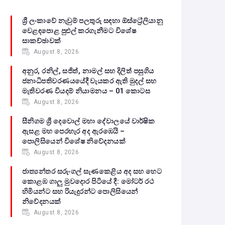
ශ්‍රී ලංකාවේ නැවුම් පලතුරු සඳහා ඕස්ට්‍රේලියානු
වෙළඳපොළ පුළුල් කරගැනීමට විශේෂ
සාකච්ඡාවක්
August 8, 2026
අනුර, රනිල්, සජිත්, නාමල් සහ දිලිත් පසුගිය
ජනාධිපතිවරණයයේදී වැයකර ඇති මුදල් සහ
මැතිවරණ වියදම් නියාමනය – 01 කොටස
August 8, 2026
සීනිගම ශ්‍රී දෙවොල් මහා දේවාලයේ වාර්ෂික
ඇසළ මහ පෙරහැර අද ඇරඹෙයි –
පොලිසියෙන් විශේෂ නිවේදනයක්
August 8, 2026
ජාත්‍යන්තර සරුංගල් සැණකෙළිය අද සහ හෙට
කොළඹ ගාලු මුවදොර පිටියේ දී: මෝටර් රථ
හිමියන්ට සහ රියැදුරන්ට පොලිසියෙන්
නිවේදනයක්
August 8, 2026