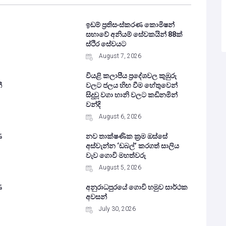
ඉඩම් ප්‍රතිසංස්කරණ කොමිෂන්
සභාවේ අනියම් සේවකයින් 88ක්
ස්ථිර සේවයට
August 7, 2026
වියළි කලාපීය ප්‍රදේශවල කුඹුරු
ී
වලට ජලය හිඟ වීම හේතුවෙන්
සිදුවූ වගා හානි වලට කඩිනමින්
වන්දි
August 6, 2026
ණ
නව තාක්ෂණික ක්‍රම ඔස්සේ
අස්වැන්න ‘ඩබල්’ කරගත් සාලිය
වැව ගොවි මහත්වරු
August 5, 2026
ණ
අනුරාධපුරයේ ගොවි හමුව සාර්ථක
අවසන්
July 30, 2026