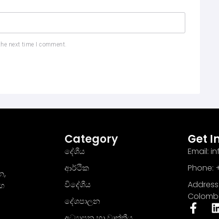
the next time I comment.
Category
Get I
දේශීය
Email: 
ආර්ථික
Phone: +
න,
විදේශීය
Address 
මග
Colomb
දේශපාලන
අධ්‍යාපන හා වෘත්තීය