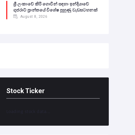
ශ්‍රී ලංකාවේ කිරි ගොවීන් සඳහා ඉන්දියාවේ
ගුජරාට් ප්‍රාන්තයේ විශේෂ පුහුණු වැඩසටහනක්
August 8, 2026
Stock Ticker
Loading stock data...