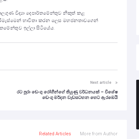
ගුණ විද්‍යා දෙපාර්තමේන්තුව නිකුත් කළ
පිරිමැස්මෙන් භාවිතා කරන ලෙස මහජනතාවගෙන්
තමේන්තුව ඉල්ලා සිටියේය.
Next article
‌රට පුරා ඩෙංගු රෝගීන්ගේ තියුණු වර්ධනයක් – විශේෂ
‌ඩෙංගු මර්දන වැඩසටහන හෙට ඇරඹෙයි
Related Articles
More from Author