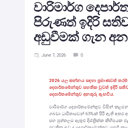
වාරිමාර්ග දෙපාර
පිරුණත් ඉදිරි ස
අඩුවීමක් ගැන අන
June 7, 2026
0
2026 යල කන්නය සඳහා ප්‍රමාණවත් තරම
දෙපාර්තමේන්තුව සහතික වුවත් ඉදිරි සත
දෙපාර්තමේන්තුව අනතුරු ඇඟවීය.
වාරිමාර්ග දෙපාර්තමේන්තුව විසින් කළම
ගබඩා ධාරිතාවෙන් 63%ක් පිරී ඇති අතර
සහ පුත්තලම ඇතුළු දිස්ත්‍රික්ක කිහිප
පවතින බව ද දෙපාර්තමේන්තුව හෙළි ක