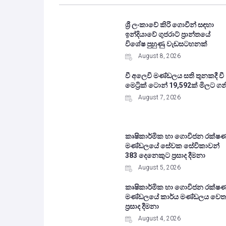
ශ්‍රී ලංකාවේ කිරි ගොවීන් සඳහා
ඉන්දියාවේ ගුජරාට් ප්‍රාන්තයේ
විශේෂ පුහුණු වැඩසටහනක්
August 8, 2026
වී අලෙවි මණ්ඩලය සති තුනකදී වී
මෙට්‍රික් ටොන් 19,592ක් මිලට ගන
August 7, 2026
කෘෂිකාර්මික හා ගොවිජන රක්ෂ
මණ්ඩලයේ සේවක සේවිකාවන්
383 දෙනෙකුට ප්‍රසාද දීමනා
August 5, 2026
කෘෂිකාර්මික හා ගොවිජන රක්ෂ
මණ්ඩලයේ කාර්ය මණ්ඩලය වෙත
ප්‍රසාද දීමනා
August 4, 2026