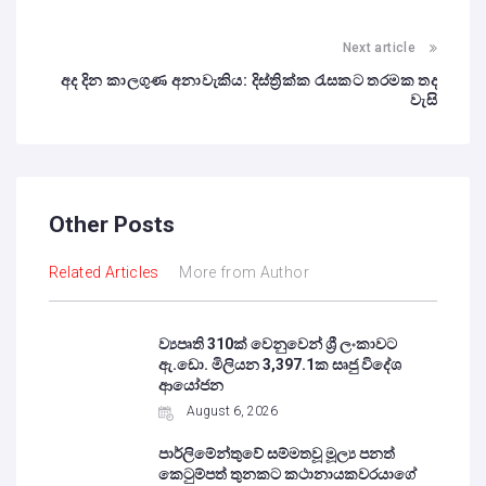
Next article
අද දින කාලගුණ අනාවැකිය: දිස්ත්‍රික්ක රැසකට තරමක තද
වැසි
Other Posts
Related Articles
More from Author
ව්‍යපෘති 310ක් වෙනුවෙන් ශ්‍රී ලංකාවට
ඇ.ඩො. මිලියන 3,397.1ක සෘජු විදේශ
ආයෝජන
August 6, 2026
පාර්ලිමේන්තුවේ සම්මතවූ මූල්‍ය පනත්
කෙටුම්පත් තුනකට කථානායකවරයාගේ