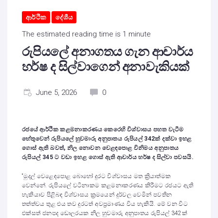
ආර්ථික
දේශීය
The estimated reading time is 1 minute
රුපියලේ අනාගතය ගැන ආචාර්ය
හර්ෂ ද සිල්වාගෙන් අනාවැකියක්
June 5, 2026
0
රජයේ ආර්ථික කළමනාකරණය කෙරෙහි විශ්වාසය පහත වැටීම
හේතුවෙන් රුපියලේ හුවමාරු අනුපාතය රුපියල්
342
ක් දක්වා ඉහළ
ගොස් ඇති බවත්
,
නිල නොවන වෙළඳපොළ විනිමය අනුපාතය
රුපියල්
345
ට වඩා ඉහළ ගොස් ඇති ආචාර්ය හර්ෂ ද සිල්වා පවසයි.
“මුදල් වෙළෙඳපොළ බොහෝ දුරට විශ්වාසය මත ක්‍රියාත්මක
වෙන්නේ. රුපියලේ වටිනාකම කළමනාකරණය කිරීමට රජයට ඇති
හැකියාව පිළිබඳ විශ්වාසය ක්‍රමයෙන් දුර්වල වෙමින් පවතින
තත්ත්වය තුළ එය තව දුරටත් අවප්‍රමාණය විය හැකියි. මේ වන විට
එක්සත් ජනපද ඩොලරයක නිල හුවමාරු අනුපාතය රුපියල් 342ක්