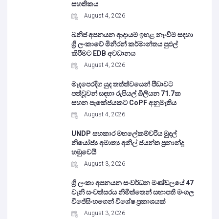
සහතිකය
August 4, 2026
ඛනිජ අපනයන ආදායම ඉහළ නැංවීම සඳහා
ශ්‍රී ලංකාවේ මිනිරන් කර්මාන්තය පුළුල්
කිරීමට EDB අවධානය
August 4, 2026
මැදපෙරදිග යුද තත්ත්වයෙන් පීඩාවට
පත්වූවන් සඳහා රුපියල් බිලියන 71.7ක
සහන පැකේජයකට CoPF අනුමැතිය
August 4, 2026
UNDP සහකාර මහලේකම්වරිය මුදල්
නියෝජ්‍ය අමාත්‍ය අනිල් ජයන්ත ප්‍රනාන්දු
හමුවෙයි
August 3, 2026
ශ්‍රී ලංකා අපනයන සංවර්ධන මණ්ඩලයේ 47
වැනි සංවත්සරය නිමිත්තෙන් සභාපති මංගල
විජේසිංහගෙන් විශේෂ ප්‍රකාශයක්
August 3, 2026