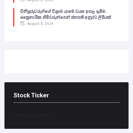
විනිසුරුවරුන්ගේ විශ්‍රාම යාමේ වයස ඉහළ දැමීම:
ත්‍රෛනායික හිමිවරුන්ගෙන් ජනපති අනුරට ලිපියක්
August 8, 2026
Stock Ticker
Loading stock data...