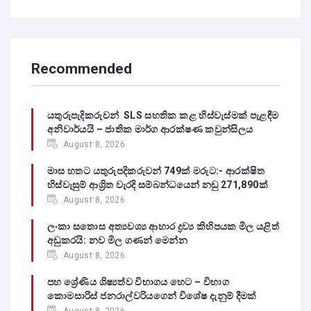
Recommended
යතුරුපැදිකරුවන් SLS සහතික කළ හිස්වැස්මක් පැළඳීම
අනිවාර්යයි – ජාතික මාර්ග ආරක්ෂණ කවුන්සිලය
August 8, 2026
මාස හතට යතුරුපදිකරුවන් 749ක් මරුට:- ආරක්ෂිත
හිස්වැසුම් ආශ්‍රිත වැරදි සම්බන්ධයෙන් නඩු 271,890ක්
August 8, 2026
ලංකා සතොස අත්‍යවශ්‍ය ආහාර ද්‍රව්‍ය කිහිපයක මිල යළිත්
අඩුකරයි: නව මිල ගණන් මෙන්න
August 8, 2026
පහ ශ්‍රේණිය ශිෂ්‍යත්ව විභාගය හෙට – විභාග
කොමසාරිස් ජනරාල්වරියගෙන් විශේෂ දැනුම් දීමක්
August 8, 2026