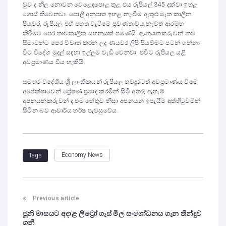
වුව ද නිල නොවන වෙළෙඳපොළ තුළ එය රුපියල් 345 දක්වා ඉහළ
ගොස් තිබෙනවා. පොලි අනුපාත ඉහළ නැංවීම ඇතුළු මෑත කාලීන
පියවර, රුපියල එහි පහත වැටීමේ ප්‍රවණතාවය නැවත ආරම්භ
කිරීමට පෙර තාවකාලික සහනයක් පමණයි. ආනයනකරුවන් නව
සීමාවන්ට පෙර විවෘත කරන ලද ණයවර ලිපි පියවීමට පටන් ගන්නා
විට විදේශ මුදල් සඳහා ඉල්ලුම වැඩි වෙනවා. එවිට රුපියල යළි
අවප්‍රමාණය විය හැකියි.
සමහර විදේශීය ශ්‍රී ලාංකිකයන් රුපියල තවදුරටත් අවප්‍රමාණය වීමේ
අපේක්ෂාවෙන් ප්‍රේෂණ ප්‍රමාද කරමින් සිටි අතර, ඇතැම්
අපනයනකරුවන් ද එම හේතුව නිසා අපනයන ඉපැයීම් අත්හිටුවමින්
සිටින බව ආචාර්ය හර්ෂ පැවසුවේය.
Economy News
Tags
Previous article
ජූනි මාසයට අදාළ ලිට්‍රෝ ගෑස් මිල සංශෝධනය ගැන තීන්දුව
ගනී