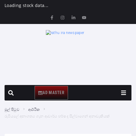
Loading stock data...
AD MASTER
මුල් පිටුව
ආර්ථික
රුපියලේ අනාගතය ගැන ආචාර්ය හර්ෂ ද සිල්වාගෙන් අනාවැකියක්