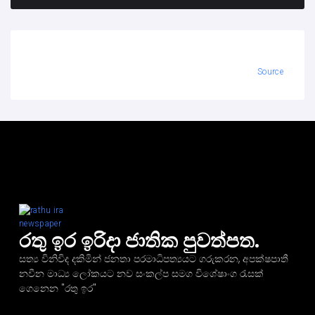
Source
රතු ඉර ඉරිදා ජාතික පුවත්පත.
සත්‍ය විනිවිද දකිමින් ජනතා පරමාධිපත්‍යයට ගරුකරන, අපක්ෂපාතී
නවීන මාධ්‍ය ලෝකයට නව සංකල්ප සමග විශේෂාංග රැසක්
ගෙනෙන "රතු ඉර"