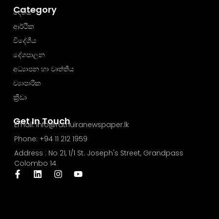
Category
දේශීය
ආර්ථික
විදේශීය
දේශපාලන
අධ්‍යාපන හා වෘත්තීය
ව්‍යාපාරික
ක්‍රීඩා
Get In Touch
Email: info@rathuiranewspaper.lk
Phone: +94 11 212 1959
Address : No 21, 1/1 St. Joseph's Street, Grandpass
Colombo 14