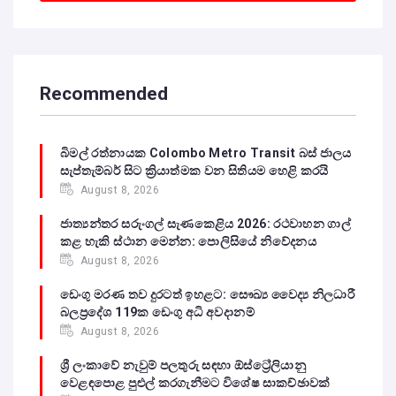
Recommended
බිමල් රත්නායක Colombo Metro Transit බස් ජාලය
සැප්තැම්බර් සිට ක්‍රියාත්මක වන සිතියම හෙළි කරයි
August 8, 2026
ජාත්‍යන්තර සරුංගල් සැණකෙළිය 2026: රථවාහන ගාල්
කළ හැකි ස්ථාන මෙන්න: පොලිසියේ නිවේදනය
August 8, 2026
ඩෙංගු මරණ තව දුරටත් ඉහළට: සෞඛ්‍ය වෛද්‍ය නිලධාරී
බලප්‍රදේශ 119ක ඩෙංගු අධි අවදානම්
August 8, 2026
ශ්‍රී ලංකාවේ නැවුම් පලතුරු සඳහා ඕස්ට්‍රේලියානු
වෙළඳපොළ පුළුල් කරගැනීමට විශේෂ සාකච්ඡාවක්