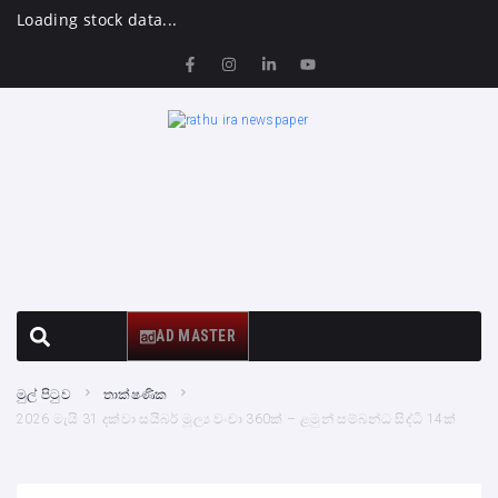
Loading stock data...
AD MASTER
මුල් පිටුව
තාක්ෂණික
2026 මැයි 31 දක්වා සයිබර් මූල්‍ය වංචා 360ක් – ළමුන් සම්බන්ධ සිද්ධි 14ක්