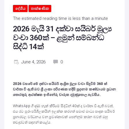
දේශීය
තාක්ෂණික
The estimated reading time is less than a minute
2026 මැයි 31 දක්වා සයිබර් මූල්‍ය
වංචා 360ක් – ළමුන් සම්බන්ධ
සිද්ධි 14ක්
June 4, 2026
0
2026 වසරේ මේ දක්වා සයිබර් ආශ්‍රිත මූල්‍ය වංචා සිදුවීම් 360 ක්
වාර්තා වී ඇති බව ශ්‍රී ලංකා පරිගණක හදිසි සූදානම කණ්ඩායම ප්‍රධාන
තොරතුරු ආරක්ෂක ඉංජිනේරු චාරුක දමුණුපොල පැවසීය.
WhatsApp ගිණුම් හැක් කිරීමේ සිද්ධීන් 40ක් ද වාර්තා වී ඇති බවත්,
එය රට පුරා පරිශීලකයින් ඉලක්ක කරගත් සමාජ මාධ්‍ය පාදක සයිබර්
ප්‍රහාරවල වර්ධනය වන ප්‍රවණතාවක් පෙන්නුම් කරන බවත් ඔහු
තවදුරටත් සඳහන් කළේය.