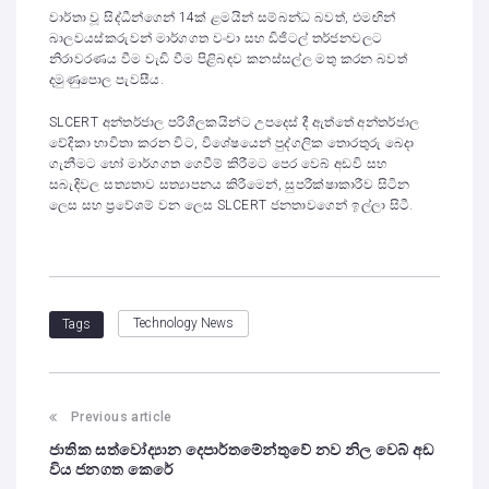
වාර්තා වූ සිද්ධීන්ගෙන් 14ක් ළමයින් සම්බන්ධ බවත්, එමඟින්
බාලවයස්කරුවන් මාර්ගගත වංචා සහ ඩිජිටල් තර්ජනවලට
නිරාවරණය වීම වැඩි වීම පිළිබඳව කනස්සල්ල මතු කරන බවත්
දමුණුපොල පැවසීය.
SLCERT අන්තර්ජාල පරිශීලකයින්ට උපදෙස් දී ඇත්තේ අන්තර්ජාල
වේදිකා භාවිතා කරන විට, විශේෂයෙන් පුද්ගලික තොරතුරු බෙදා
ගැනීමට හෝ මාර්ගගත ගෙවීම් කිරීමට පෙර වෙබ් අඩවි සහ
සබැඳිවල සත්‍යතාව සත්‍යාපනය කිරීමෙන්, සුපරීක්ෂාකාරීව සිටින
ලෙස සහ ප්‍රවේශම් වන ලෙස SLCERT ජනතාවගෙන් ඉල්ලා සිටී.
Technology News
Tags
Previous article
ජාතික සත්වෝද්‍යාන දෙපාර්තමේන්තුවේ නව නිල වෙබ් අඩ
විය ජනගත කෙරේ