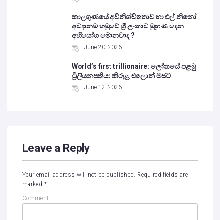
කාලගුණයේ අවිනිශ්චිතතාව හා එල් නිනෝ
අවදානම හමුවේ ශ්‍රී ලංකාව මුහුණ දෙන
අභියෝග මොනවාද ?
June 20, 2026
World’s first trillionaire: ලෝකයේ පළමු
ට්‍රිලියනපතියා කිරුළ එලොන් මස්ට
June 12, 2026
Leave a Reply
Your email address will not be published.
Required fields are
marked
*
Comment