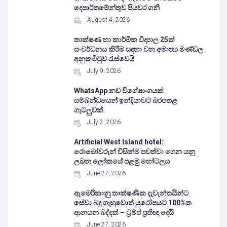
දෙපාර්තමේන්තුව පියවර ගනී
August 4, 2026
තාක්ෂණ හා කාර්මික විද්‍යාල 25ක්
සංවර්ධනය කිරීම සඳහා වන අමාත්‍ය මණ්ඩල
අනුකමිටුව රැස්වෙයි
July 9, 2026
WhatsApp නව විශේෂාංගයක්
සම්බන්ධයෙන් ඉන්දියාවට බරපතළ
ගැටලුවක්
July 2, 2026
Artificial West Island hotel:
රොබෝවරුන් විසින්ම පවත්වා ගෙන යනු
ලබන ලෝකයේ පළමු හෝටලය
June 27, 2026
ඇමෙරිකානු තාක්ෂණික දැවැන්තයින්ට
සේවා බදු ගැහුවොත් යුරෝපයට 100%ත
ආනයන බද්දක් – ට්‍රම්ප් ප්‍රතිඥා දෙයි
June 27, 2026