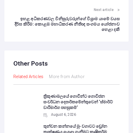
Next article
ඉහළ අධිකරණවල විනිසුරුවරුන්ගේ විශ්‍රාම යාමේ වයස
දීර්ඝ කිරීම: කොළඹ මහාධිකරණ නීතිඥ සංගමය යෝජනාව
හෙළා දකී
Other Posts
Related Articles
More from Author
ත්‍රිකුණාමලයේ ගොවීන්ට ගොවිජන
සංවර්ධන දෙපාර්තමේන්තුවෙන් ‘ස්මාර්ට්
වාරිමාර්ග පහසුකම්‘
August 6, 2026
තුන්වන කන්නයේ මුං වගාවට ඩ්‍රෝන
තාක්ෂණය යොදා ගැනීමට කෘෂිකර්ම