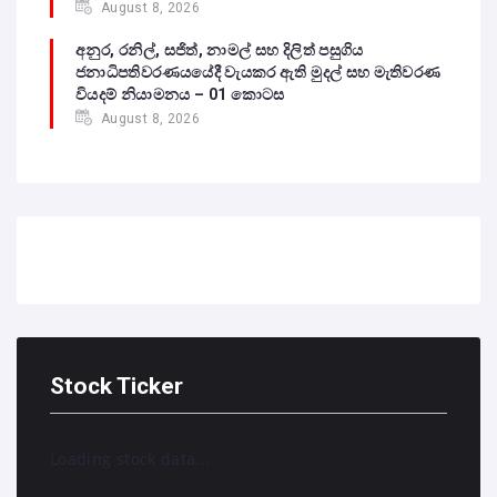
August 8, 2026
අනුර, රනිල්, සජිත්, නාමල් සහ දිලිත් පසුගිය
ජනාධිපතිවරණයයේදී වැයකර ඇති මුදල් සහ මැතිවරණ
වියදම් නියාමනය – 01 කොටස
August 8, 2026
Stock Ticker
Loading stock data...