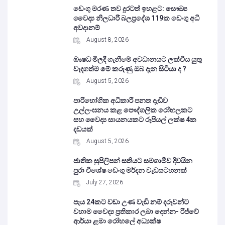
ඩෙංගු මරණ තව දුරටත් ඉහළට: සෞඛ්‍ය
වෛද්‍ය නිලධාරී බලප්‍රදේශ 119ක ඩෙංගු අධි
අවදානම්
August 8, 2026
ඖෂධ මිලදී ගැනීමේ අවධානයට ලක්විය යුතු
වැදගත්ම මේ කරුණු ඔබ දැන සිටියා ද ?
August 5, 2026
පාරිභෝගික අධිකාරී පනත දැඩිව
උල්ලංඝනය කළ පෞද්ගලික රෝහලකට
සහ වෛද්‍ය සායනයකට රුපියල් ලක්ෂ 4ක
දඩයක්
August 5, 2026
ජාතික සුපිලිපන් සතියට සමගාමීව දිවයින
පුරා විශේෂ ඩෙංගු මර්දන වැඩසටහනක්
July 27, 2026
පැය 24කට වඩා උණ වැඩි නම් දරුවන්ට
වහාම වෛද්‍ය ප්‍රතිකාර ලබා දෙන්න- රිජ්වේ
ආර්යා ළමා රෝහලේ අධ්‍යක්ෂ