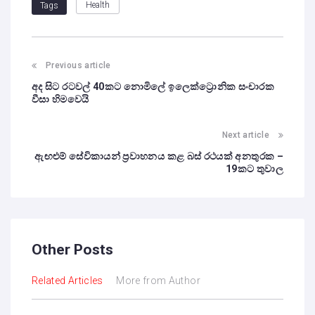
Health
Tags
Previous article
අද සිට රටවල් 40කට නොමිලේ ඉලෙක්ට්‍රොනික සංචාරක
වීසා හිමවෙයි
Next article
ඇඟළුම් සේවිකායන් ප්‍රවාහනය කළ බස් රථයක් අනතුරක –
19කට තුවාල
Other Posts
Related Articles
More from Author