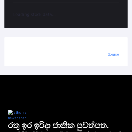
Loading stock data...
Source
රතු ඉර ඉරිදා ජාතික පුවත්පත.