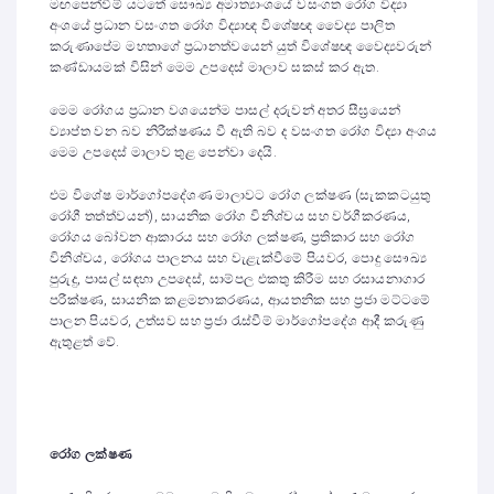
මඟපෙන්වීම් යටතේ සෞඛ්‍ය අමාත්‍යාංශයේ වසංගත රෝග විද්‍යා
අංශයේ ප්‍රධාන වසංගත රෝග විද්‍යාඥ විශේෂඥ වෛද්‍ය පාලිත
කරුණාපේම මහතාගේ ප්‍රධානත්වයෙන් යුත් විශේෂඥ වෛද්‍යවරුන්
කණ්ඩායමක් විසින් මෙම උපදෙස් මාලාව සකස් කර ඇත.
මෙම රෝගය ප්‍රධාන වශයෙන්ම පාසල් දරුවන් අතර සීඝ්‍රයෙන්
ව්‍යාප්ත වන බව නිරීක්ෂණය වී ඇති බව ද වසංගත රෝග විද්‍යා අංශය
මෙම උපදෙස් මාලාව තුළ පෙන්වා දෙයි.
එම විශේෂ මාර්ගෝපදේශණ මාලාවට රෝග ලක්ෂණ (සැකකටයුතු
රෝගී තත්ත්වයන්), සායනික රෝග විනිශ්චය සහ වර්ගීකරණය,
රෝගය බෝවන ආකාරය සහ රෝග ලක්ෂණ, ප්‍රතිකාර සහ රෝග
විනිශ්චය, රෝගය පාලනය සහ වැළැක්වීමේ පියවර, පොදු සෞඛ්‍ය
පුරුදු, පාසල් සඳහා උපදෙස්, සාම්පල එකතු කිරීම සහ රසායනාගාර
පරීක්ෂණ, සායනික කළමනාකරණය, ආයතනික සහ ප්‍රජා මට්ටමේ
පාලන පියවර, උත්සව සහ ප්‍රජා රැස්වීම් මාර්ගෝපදේශ ආදී කරුණු
ඇතුළත් වේ.
රෝග ලක්ෂණ