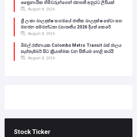
ත්‍රෛනායික හිමිවරුන්ගෙන් ජනපති අනුරට ලිපියක්
August 8, 2026
ශ්‍රී ලංකා බාලදක්ෂ සංගමයේ ජාතික බාලදක්ෂ සේවා සහ
මහජන සම්බන්ධතා ව්‍යාපෘතිය 2026 දියත් කෙරේ
August 8, 2026
බිමල් රත්නායක Colombo Metro Transit බස් ජාලය
සැප්තැම්බර් සිට ක්‍රියාත්මක වන සිතියම හෙළි කරයි
August 8, 2026
Stock Ticker