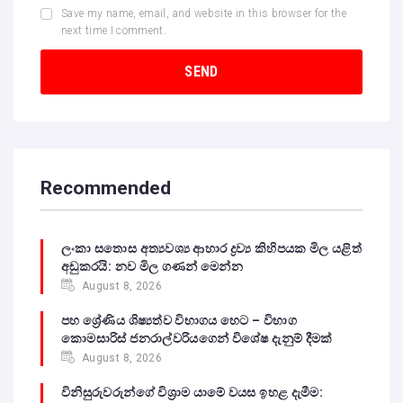
Save my name, email, and website in this browser for the
next time I comment.
Recommended
ලංකා සතොස අත්‍යවශ්‍ය ආහාර ද්‍රව්‍ය කිහිපයක මිල යළිත්
අඩුකරයි: නව මිල ගණන් මෙන්න
August 8, 2026
පහ ශ්‍රේණිය ශිෂ්‍යත්ව විභාගය හෙට – විභාග
කොමසාරිස් ජනරාල්වරියගෙන් විශේෂ දැනුම් දීමක්
August 8, 2026
විනිසුරුවරුන්ගේ විශ්‍රාම යාමේ වයස ඉහළ දැමීම: