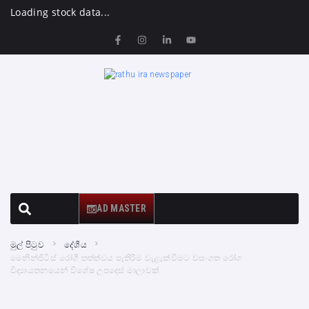
Loading stock data...
AD MASTER
මුල් පිටුව
දේශීය
මෙනින්ජිටිස් රෝගී තත්ත්වය පැතිරීම වැළැක්වීමට වසංගත රෝග
විද්‍යායතනයෙන් විශේෂ උපදෙස් මාලාවක්