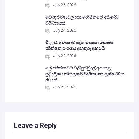
July 26, 2026
ඩෙංගු මරණවල සහ රෝගීන්ගේ අඛණ්ඩ
වර්ධනයක්
July 24, 2026
මී උණ අවදානම ගැන මහජන සෞඛ්‍ය
පරීක්ෂක සංගමය අනතුරු අඟවයි
July 23, 2026
ලේ පරීක්ෂාවට වැඩිපුර මුදල් අය කළ
පුද්ගලික රෝහලකට වාර්තා ගත ලක්ෂ 30ක
දඩයක්
July 23, 2026
Leave a Reply