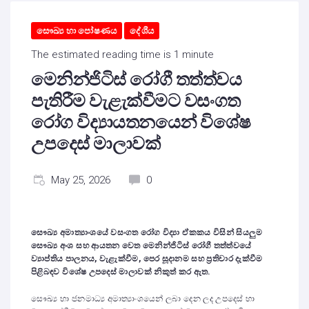
සෞඛ්‍ය හා පෝෂණය
දේශීය
The estimated reading time is 1 minute
මෙනින්ජිටිස් රෝගී තත්ත්වය
පැතිරීම වැළැක්වීමට වසංගත
රෝග විද්‍යායතනයෙන් විශේෂ
උපදෙස් මාලාවක්
May 25, 2026
0
සෞඛ්‍ය අමාත්‍යාංශයේ වසංගත රෝග විද්‍යා ඒකකය විසින් සියලුම
සෞඛ්‍ය අංශ සහ ආයතන වෙත මෙනින්ජිටිස් රෝගී තත්ත්වයේ
ව්‍යාප්තිය පාලනය
,
වැළැක්වීම
,
පෙර සූදානම සහ ප්‍රතිචාර දැක්වීම
පිළිබඳව
විශේෂ උපදෙස් මාලාවක් නිකුත් කර ඇත.
සෞඛ්‍ය හා ජනමාධ්‍ය අමාත්‍යාංශයෙන් ලබා දෙන ලද උපදෙස් හා