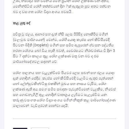
උණ, හිසරදය සහ වමනය මෙහි ප්‍රධාන රෝග ලක්ෂණ වන අතර,
මෙනින්ජිටිස් රෝගී තත්ත්වයන් දින 7ක් ඇතුළත සුව අතට පත්වන
බව ද වසංගත රෝග විද්‍යා අංශය පවසයි.
කළ යුතු දේ
පවිත්‍ර වූ ජලය, ආහාර සහ දෑත් නිසි ලෙස පිරිසිදු නොකිරීම මගින්
(මල-මුඛ මාර්ගයෙන්) මෙන්ම, රෝගියෙකු කැස්ස හෝ කිවිසීමේදී
පිටවන බිදිති (Droplets) මගින් සහ සමීප ඇසුරෙන් ශ්වසන පද්ධතිය
හරහා රෝගය බෝ විය හැකි බවත්, වෛරසයට නිරාවරණය වී දින 3
සිට 7 දක්වා කාලය තුළ රෝග ලක්ෂණ මතු වන බව ද එම
මාර්ගෝපදේශවල සඳහන් වේ.
රෝග පාලනය සහ වැළැක්වීමේ පියවර ලෙස සබන් සහ ජලය යොදා
දෑත් හොඳින් සේදීම. කැස්ස හෝ කිවිසීමේදී වැලමිට ඇතුළු පැත්තෙන්
හෝ ලේන්සුවකින්/ටීෂු එකකින් මුඛය සහ නාසය වැසීම, රෝග
ලක්ෂණ ඇති අය සමග සමීප සබඳතා පැවැත්වීමෙන් වැළකීම, නිවෙස්
සහ ගොඩනැගිලි තුළ හොඳින් වාතාශ්‍රය ලැබීමට සැලැස්වීම යන
කරුණු වසංගත රෝග විද්‍යා අංශය මගින් නිකුත් කළ මාර්ගෝපදේශණ
මාලාවෙන් වැඩි දුරටත් පෙන්වා දෙයි.