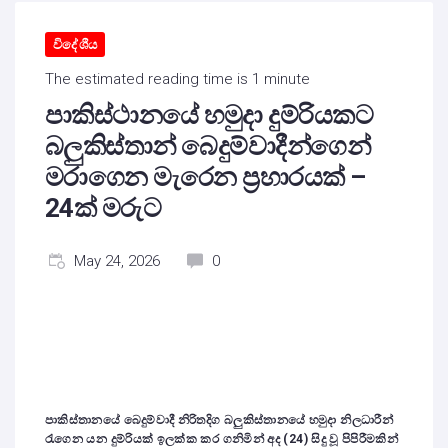
විදේශීය
The estimated reading time is 1 minute
පාකිස්ථානයේ හමුදා දුම්රියකට
බලුකිස්තාන් බෙදුම්වාදීන්ගෙන්
මරාගෙන මැරෙන ප්‍රහාරයක් –
24ක් මරුට
May 24, 2026
0
පාකිස්තානයේ බෙදුම්වාදී නිරිතදිග බලුකිස්තානයේ හමුදා නිලධාරීන්
රැගෙන යන දුම්රියක් ඉලක්ක කර ගනිමින් අද (24) සිදු වූ පිපිරීමකින්