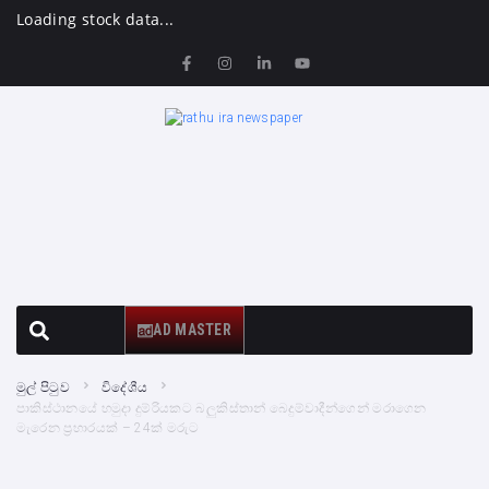
Loading stock data...
AD MASTER
මුල් පිටුව
විදේශීය
පාකිස්ථානයේ හමුදා දුම්රියකට බලුකිස්තාන් බෙදුම්වාදීන්ගෙන් මරාගෙන
මැරෙන ප්‍රහාරයක් – 24ක් මරුට