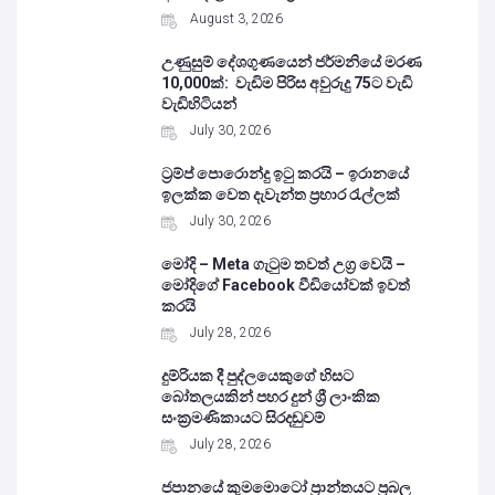
August 3, 2026
උණුසුම් දේශගුණයෙන් ජර්මනියේ මරණ
10,000ක්: වැඩිම පිරිස අවුරුදු 75ට වැඩි
වැඩිහිටියන්
July 30, 2026
ට්‍රම්ප් පොරොන්දු ඉටු කරයි – ඉරානයේ
ඉලක්ක වෙත දැවැන්ත ප්‍රහාර රැල්ලක්
July 30, 2026
මෝදි – Meta ගැටුම තවත් උග්‍ර වෙයි –
මෝදිගේ Facebook වීඩියෝවක් ඉවත්
කරයි
July 28, 2026
දුම්රියක දී පුද්ලයෙකුගේ හිසට
බෝතලයකින් පහර දුන් ශ්‍රී ලාංකික
සංක්‍රමණිකායට සිරදඬුවම්
July 28, 2026
ජපානයේ කුමමොටෝ ප්‍රාන්තයට ප්‍රබල