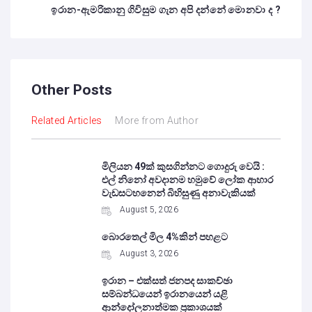
ඉරාන-ඇමරිකානු ගිවිසුම ගැන අපි දන්නේ මොනවා ද ?
Other Posts
Related Articles
More from Author
මිලියන 49ක් කුසගින්නට ගොදුරු වෙයි :
එල් නිනෝ අවදානම හමුවේ ලෝක ආහාර
වැඩසටහනෙන් බිහිසුණු අනාවැකියක්
August 5, 2026
බොරතෙල් මිල 4%කින් පහළට
August 3, 2026
ඉරාන – එක්සත් ජනපද සාකච්ඡා
සම්බන්ධයෙන් ඉරානයෙන් යළි
ආන්දෝලනාත්මක ප්‍රකාශයක්