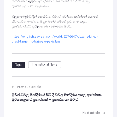
සංවර්ධනය ඇතුළු සෑම දර්ශකයකම පාහේ එය රටේ සෙසු
ප්‍රදේශවලට වඩා පසුගාමී ය.
බලුක් බෙදුම්වාදීන් පකිස්ථාන රජයට චෝදනා කරන්නේ පළාතේ
ස්වාභාවික ගෑස් සහ බහුල ඛනිජ සම්පත් සූරාකෑම සඳහා
ප්‍රදේශවාසීන්ට ප්‍රතිලාභ ලබා නොදෙන බවයි.
https://english.aawsat.com/world/5276647-dozens-killed-
blast-targeting-train-sw-pakistan
International News
Tags
Previous article
ට්‍රම්ප් ධවල මන්දිරයේ සිටි දී ධවල මන්දිරය අසල ආරක්ෂක
මුරපොළකට ප්‍රහාරයක් – ප්‍රහාරකයා මරුට
Next article