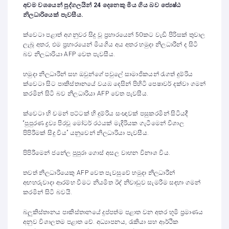
අවම වශයෙන් පුද්ගලයින් 24 දෙනෙකු මිය ගිය බව ජ්‍යෙෂ්ඨ
නිලධාරියෙක් පැවසීය.
ක්වෙටා පළාත් අගනුවර සිදු වූ ප්‍රහාරයෙන් 50කට වැඩි පිරිසක් තුවාල
ලැබූ අතර, එම ප්‍රහාරයෙන් මියගිය අය අතර හමුදා නිලධාරීන් ද සිටි
බව නිලධාරියා AFP වෙත පැවසීය.
හමුදා නිලධාරීන් සහ ඔවුන්ගේ පවුලේ සාමාජිකයන් රැගත් දුම්රිය
ක්වෙටා සිට පාකිස්තානයේ වයඹ දෙසින් පිහිටි පෙෂාවර් දක්වා ගමන්
කරමින් සිටි බව නිලධාරියා AFP වෙත පැවසීය.
ක්වෙටා හි චමන් පට්ටක් හි දුම්රිය සංඥාවක් පසුකරමින් සිටියදී
“පුපුරණ ද්‍රව්‍ය පිරවූ මෝටර් රථයක් මැදිරියක ගැටීමෙන් විශාල
පිපිරීමක් සිදු විය” යනුවෙන් නිලධාරියා පැවසීය.
පිපිරීමෙන් ජනේල පුපුරා ගොස් අසල වාහන විනාශ විය.
තවත් නිලධාරියෙකු AFP වෙත පැවසුවේ හමුදා නිලධාරීන්
අඟහරුවාදා ආරම්භ වීමට නියමිත ඊද් නිවාඩුව සැමරීම සඳහා ගමන්
කරමින් සිටි බවයි.
බලුකිස්තානය පාකිස්තානයේ දුප්පත්ම පළාත වන අතර භූමි ප්‍රමාණය
අනුව විශාලතම පළාත වේ. අධ්‍යාපනය, රැකියා සහ ආර්ථික