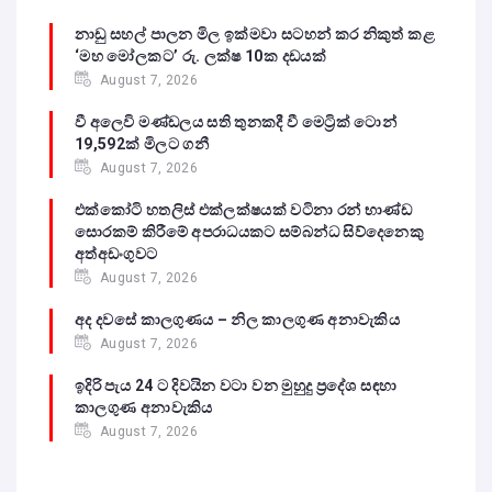
නාඩු සහල් පාලන මිල ඉක්මවා සටහන් කර නිකුත් කළ
‘මහ මෝලකට’ රු. ලක්ෂ 10ක දඩයක්
August 7, 2026
වී අලෙවි මණ්ඩලය සති තුනකදී වී මෙට්‍රික් ටොන්
19,592ක් මිලට ගනී
August 7, 2026
එක්කෝටි හතලිස් එක්ලක්ෂයක් වටිනා රන් භාණ්ඩ
සොරකම් කිරීමේ අපරාධයකට සම්බන්ධ සිව්දෙනෙකු
අත්අඩංගුවට
August 7, 2026
අද දවසේ කාලගුණය – නිල කාලගුණ අනාවැකිය
August 7, 2026
ඉදිරි පැය 24 ට දිවයින වටා වන මුහුදු ප්‍රදේශ සඳහා
කාලගුණ අනාවැකිය
August 7, 2026