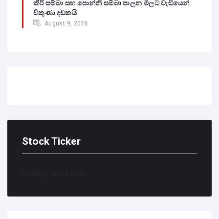
කීරි සම්බා සහ පොන්නි සම්බා පාලන මිලට වැඩියෙන්
විකුණා දඩකයි
August 9, 2026
Stock Ticker
Loading stock data...