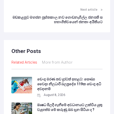
Next article
මඩකළපුව මහජන පුස්තකාල නව ගොඩනැගිල්ල ජනපති ස
හභාගිත්වයෙන් ජනතා අයිතියට
Other Posts
Related Articles
More from Author
ඩෙංගු මරණ තව දුරටත් ඉහළට: සෞඛ්‍ය
වෛද්‍ය නිලධාරී බලප්‍රදේශ 119ක ඩෙංගු අධි
අවදානම්
August 8, 2026
ඖෂධ මිලදී ගැනීමේ අවධානයට ලක්විය යුතු
වැදගත්ම මේ කරුණු ඔබ දැන සිටියා ද ?