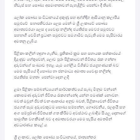
හිඩැස් සහ සෞඛ්‍ය අසමානතාවන් පැහැදිලිව පෙන්වා දී තිබේ.
ලෝක සෞඛ්‍ය සංවිධානයේ දකුණු සහ අග්නිදිග ආසියානු කලාපීය
සමුළුවේ සභාපතිවරයා ලෙස මෙන් ම ශ්‍රී ලංකාවේ සෞඛ්‍ය
අමාත්‍යවරයා ලෙස ද වෛද්‍ය නලින්ද ජයතිස්ස මෙවර සමුළුවට
සහභාගී වෙමින් ප්‍රධාන සමුළුවට සමගාමීව පැවැති මෙම සැසිවාරය
අමතනු ලැබීය.
පිළිකා කලින් හඳුනා ගැනීම, ප්‍රතිකාර ක්‍රම සහ සහායක සත්කාරයේ
දියුණුව හේතුවෙන්, ලොව පුරා පිළිකාවෙන් ජීවිතය රැක ගන්නා
දරුවන්ගේ සංඛ්‍යාව ඉහළ යෑම ගෝලීය විශිෂ්ට ජයග්‍රහණයක් බව
මෙම සැසියේ දී සෞඛ්‍ය හා ජනමාධ්‍ය අමාත්‍ය වෛද්‍ය නලින්ද
ජයතිස්ස මහතා පෙන්වා දෙන ලදි
ළමා පිළිකා සම්බන්ධයෙන් සාර්ථකත්වයේ සැබෑ මිනුම වන්නේ
කොපමණ දරුවන් ජීවිතය රැකගන්නේද යන්න පමණක් නොවන
බවත් ඔවුන් ජීවත් වන ආකාරය අනුව බවත්, පිළිකාවෙන් ජීවිතය
ජයගත් සෑම දරුවෙකුටම සොඛ්‍ය සම්පන්න, ගෞරවනීය, ඵලදායී සහ
අංග සම්පුර්ණ ජීවිතයක් ගත කිරීමට අවස්ථාව ලබාදීම සියලු දෙනාගේ
සාමුහික වගකීමක් බව ද අමාත්‍යවරයා මෙම සැසිය අමතමින්
අවධාරණය කළේ ය.
ශ්‍රී ලංකාව, ලෝක සෞඛ්‍ය සංවිධානයේ, ජාත්‍යන්තර