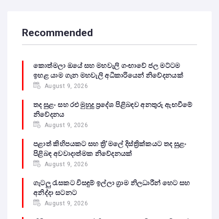
Recommended
කොත්මලා ඔයේ සහ මහවැලි ගංඟාවේ ජල මට්ටම
ඉහළ යාම ගැන මහවැලි අධිකාරියෙන් නිවේදනයක්
August 9, 2026
තද සුළං සහ රළු මුහුදු ප්‍රදේශ පිළිබඳව අනතුරු ඇඟවීමේ
නිවේදනය
August 9, 2026
පළාත් කිහිපයකට සහ ත්‍රි’මලේ දිස්ත්‍රික්කයට තද සුළං
පිළිබඳ අවවාදාත්මක නිවේදනයක්
August 9, 2026
ගැටලු රැසකට විසඳුම් ඉල්ලා ග්‍රාම නිලධාරීන් හෙට සහ
අනිද්දා සටනට
August 9, 2026