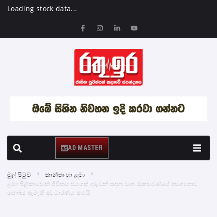
Loading stock data...
AD MASTER
මුල් පිටුව
කාන්තා හා ළමා
ළමා පිළිකාවෙන් ජීවිතය ජයගත් දරුවන් සඳහා වන රැකවරණයේ අවශ්‍යතාව
සෞඛ්‍ය ඇමැති අවධාරණය කරයි