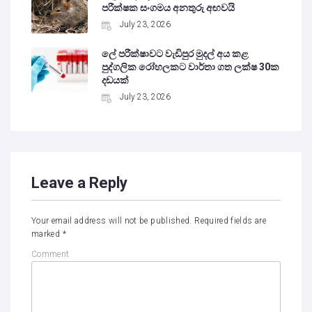
පරීක්ෂක සංගමය අනතුරු අඟවයි
July 23, 2026
ලේ පරීක්ෂාවට වැඩිපුර මුදල් අය කළ
පුද්ගලික රෝහලකට වාර්තා ගත ලක්ෂ 30ක
දඩයක්
July 23, 2026
Leave a Reply
Your email address will not be published.
Required fields are
marked
*
Comment