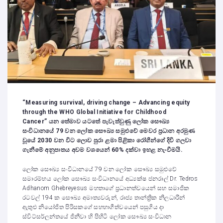
“Measuring survival, driving change – Advancing equity
through the WHO Global Initiative for Childhood
Cancer” යන තේමාව යටතේ පැවැත්වුණු ලෝක සෞඛ්‍ය
සංවිධානයේ 79 වන ලෝක සෞඛ්‍ය සමුළුවේ මෙවර ප්‍රධාන අරමුණ
වූයේ 2030 වන විට ලොව පුරා ළමා පිළිකා රෝගීන්ගේ දිවි ගලවා
ගැනීමේ අනුපාතය අවම වශයෙන් 60% දක්වා ඉහළ නැංවීමයි.
ලෝක සෞඛ්‍ය සංවිධානයේ 79 වන ලෝක සෞඛ්‍ය සමුළුවේ
සමාරම්භය ලෝක සෞඛ්‍ය සංවිධානයේ අධ්‍යක්ෂ ජනරාල් Dr. Tedros
Adhanom Ghebreyesus මහතාගේ ප්‍රධානත්වයෙන් සහ සමාජික
රටවල් 194 ක සෞඛ්‍ය අමාත්‍යවරුන්, රාජ්‍ය තාන්ත්‍රික නිලධාරීන්
ඇතුළු නියෝජිත පිරිසකගේ සහභාගීත්වයෙන් පසුගිය දා
ස්විට්සර්ලන්තයේ ජිනීවා හි පිහිටි ලෝක සෞඛ්‍ය සංවිධාන