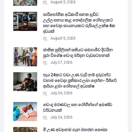
August 5, 2026
පාරිභෝගික අධිකාරී පනත දැඩිව
උල්ලංඝනය කළ පෞද්ගලික රෝහලකට
සහ වෛද්‍ය සායනයකට රුපියල් ලක්ෂ 4ක
දඩයක්
August 5, 2026
ජාතික සුපිලිපන් සතියට සමගාමීව දිවයින
පුරා විශේෂ ඩෙංගු මර්දන වැඩසටහනක්
July 27, 2026
පැය 24කට වඩා උණ වැඩි නම් දරුවන්ට
වහාම වෛද්‍ය ප්‍රතිකාර ලබා දෙන්න- රිජ්වේ
ආර්යා ළමා රෝහලේ අධ්‍යක්ෂ
July 26, 2026
ඩෙංගු මරණවල සහ රෝගීන්ගේ අඛණ්ඩ
වර්ධනයක්
July 24, 2026
මී උණ අවදානම ගැන මහජන සෞඛ්‍ය