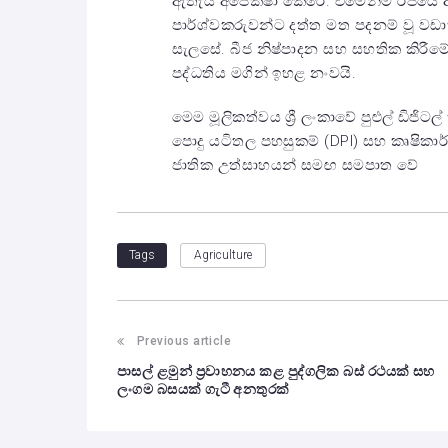
ඇතැයි අපේක්ෂා කෙරේ. එමෙන්ම රජය
පාර්ශ්වකරුවන්ට දත්ත මත පදනම් වූ වඩා
සැලසේ. බීජ නිෂ්පාදන සහ සහතික කිරීමේ 
පද්ධතිය මගින් ඉහළ නංවයි.
මෙම මූලිකත්වය ශ්‍රී ලංකාවේ පුළුල් ඩිජිට
පොදු යටිතල පහසුකම් (DPI) සහ කෘෂිකාර්මික
ජාතික උත්සාහයන් සමඟ සමපාත වේ
Agriculture
Tags
Previous article
පාසල් ළමුන් ප්‍රවාහනය කළ පුද්ගලික බස් රථයක් සහ
ලංගම බසයක් ගැටී අනතුරක්