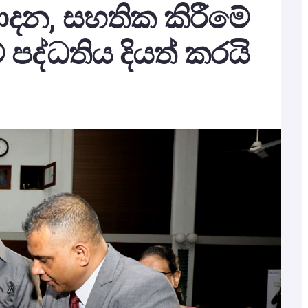
පාදන, සහතික කිරීමේ
පද්ධතිය දියත් කරයි