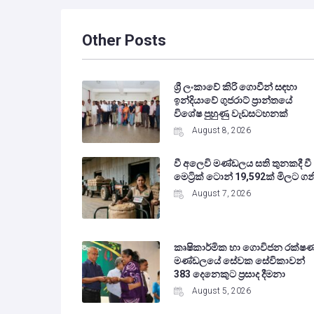
Other Posts
ශ්‍රී ලංකාවේ කිරි ගොවීන් සඳහා
ඉන්දියාවේ ගුජරාට් ප්‍රාන්තයේ
විශේෂ පුහුණු වැඩසටහනක්
August 8, 2026
වී අලෙවි මණ්ඩලය සති තුනකදී වී
මෙට්‍රික් ටොන් 19,592ක් මිලට ගන
August 7, 2026
කෘෂිකාර්මික හා ගොවිජන රක්ෂ
මණ්ඩලයේ සේවක සේවිකාවන්
383 දෙනෙකුට ප්‍රසාද දීමනා
August 5, 2026