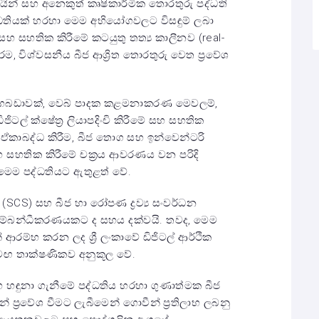
කයින් සහ අනෙකුත් කෘෂිකාර්මික තොරතුරු පද්ධති
තියක් හරහා මෙම අභියෝගවලට විසඳුම් ලබා
 සහ සහතික කිරීමේ කටයුතු තත්‍ය කාලීනව (real-
 විශ්වසනීය බීජ ආශ්‍රිත තොරතුරු වෙත ප්‍රවේශ
්ත ගබඩාවක්, වෙබ් පාදක කළමනාකරණ මෙවලම්,
ජිටල් ක්ෂේත්‍ර ලියාපදිංචි කිරීමේ සහ සහතික
ෂණ ඒකාබද්ධ කිරීම, බීජ තොග සහ ඉන්වෙන්ටරි
සහතික කිරීමේ චක්‍රය ආවරණය වන පරිදි
 මෙම පද්ධතියට ඇතුළත් වේ.
SCS) සහ බීජ හා රෝපණ ද්‍රව්‍ය සංවර්ධන
සම්බන්ධීකරණයකට ද සහය දක්වයි. තවද, මෙම
න් ආරම්භ කරන ලද ශ්‍රී ලංකාවේ ඩිජිටල් ආර්ථික
 සමඟ තාක්ෂණිකව අනුකූල වේ.
හ හඳුනා ගැනීමේ පද්ධතිය හරහා ගුණාත්මක බීජ
ප්‍රවේශ වීමට ලැබීමෙන් ගොවීන් ප්‍රතිලාභ ලබනු