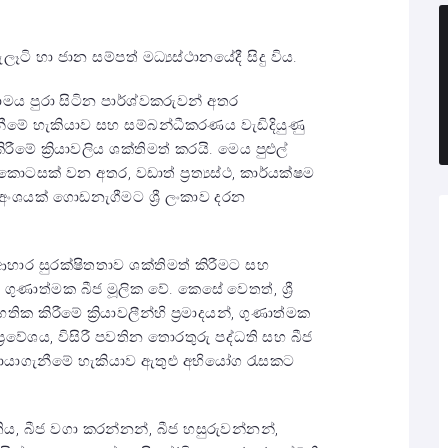
ෑටි හා ජාන සම්පත් මධ්‍යස්ථානයේදී සිදු විය.
ාමය පුරා සිටින පාර්ශ්වකරුවන් අතර
නීමේ හැකියාව සහ සම්බන්ධීකරණය වැඩිදියුණු
ීමේ ක්‍රියාවලිය ශක්තිමත් කරයි. මෙය පුළුල්
 කොටසක් වන අතර, වඩාත් ප්‍රත්‍යස්ථ, කාර්යක්ෂම
 අංශයක් ගොඩනැගීමට ශ්‍රී ලංකාව දරන
ආහාර සුරක්ෂිතතාව ශක්තිමත් කිරීමට සහ
ගුණාත්මක බීජ මූලික වේ. කෙසේ වෙතත්, ශ්‍රී
 කිරීමේ ක්‍රියාවලීන්හි ප්‍රමාදයන්, ගුණාත්මක
රවේශය, විසිරී පවතින තොරතුරු පද්ධති සහ බීජ
සොයාගැනීමේ හැකියාව ඇතුළු අභියෝග රැසකට
තිය, බීජ වගා කරන්නන්, බීජ හසුරුවන්නන්,