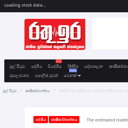
Loading stock data...
Hot
මුල් පිටුව
දේශීය
විදේශීය
SMEs
දේශපාලන
කෘෂිකර්ම
New
රුපලාවන්‍ය
පොලිස් පුවත්
වෙනත්
මුල් පිටුව
කෘෂිකර්මාන්තය
CROPIX බීජ නිෂ්පාදන, සහතික කිරීමේ සහ හඳු
දේශීය
කෘෂිකර්මාන්තය
The estimated readin