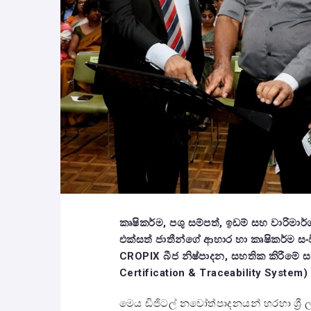
කෘෂිකර්ම
,
පශු සම්පත්
,
ඉඩම් සහ වාරිමාර්
එක්සත් ජාතීන්ගේ ආහාර හා කෘෂිකර්ම ස
CROPIX
බීජ නිෂ්පාදන
,
සහතික කිරීමේ ස
Certification & Traceability System)
මෙය ඩිජිටල් නවෝත්පාදනයන් හරහා ශ්‍රී