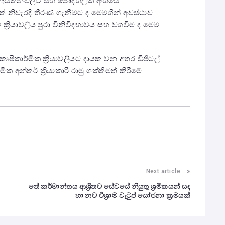
ේ ආයතනවලට සහ පෞද්ගලික අංශයේ
ත් නිවැරදි තීරණ ගැනීමට ද මෙමගින් අවස්ථාව
ක්‍රියාවලිය පුරා විනිවිදභාවය සහ වගවීම ද මෙම
ල් කෘෂිකාර්මික ක්‍රියාවලියට දායක වන අතර ඩිජිටල්
 අන්තර්-ක්‍රියාකාරී රාමු ශක්තිමත් කිරීමේ
Next article
තේ කර්මාන්තය ආශ්‍රිතව සේවයේ නියුතු ශ්‍රමිකයන් සඳ
හා නව විශ්‍රාම වැටුප් යෝජනා ක්‍රමයක්