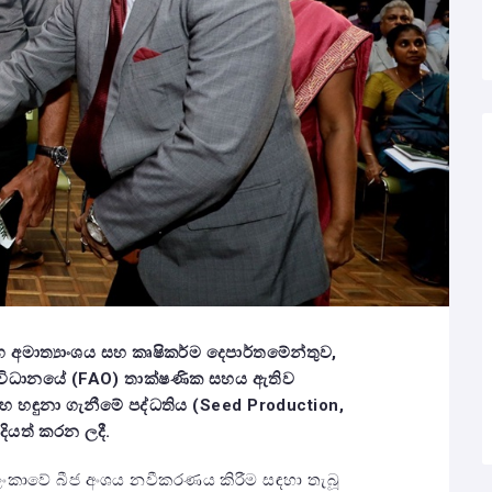
ග අමාත්‍යාංශය සහ කෘෂිකර්ම දෙපාර්තමේන්තුව
,
ංවිධානයේ (
FAO)
තාක්ෂණික සහය ඇතිව
හ හඳුනා ගැනීමේ පද්ධතිය (
Seed Production,
දියත් කරන ලදී.
 ලංකාවේ බීජ අංශය නවීකරණය කිරීම සඳහා තැබූ