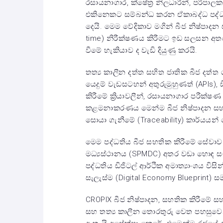
රසායනාගාර, ක්ෂේත්‍ර නිලධාරීන්, පරිපාල
එකිනෙකට සම්බන්ධ කරන ඒකාබද්ධ පද්ධ
දෙයි. මෙම වේදිකාව මගින් බීජ නිෂ්පාදන
time) නිරීක්ෂණය කිරීමට ඉඩ සලසන අතරම,
වීමේ හැකියාව ද වැඩි දියුණු කරයි.
තත්‍ය කාලීන දත්ත සහිත ජාතික බීජ දත
යෙදුම් වැඩසටහන් අතුරුමුහුණත් (APIs), ඩි
කිරීමේ ක්‍රියාවලීන්, රසායනාගාර පරීක්
කළමනාකරණය මෙන්ම බීජ නිෂ්පාදන සහ 
සොයා ගැනීමේ (Traceability) කාර්යයන්
මෙම පද්ධතිය බීජ සහතික කිරීමේ සේවාව (
මධ්‍යස්ථානය (SPMDC) අතර වඩා හොඳ 
පද්ධතිය ඩිජිටල් ආර්ථික අමාත්‍යාංශය විසි
සැලැස්ම (Digital Economy Blueprint)
CROPIX බීජ නිෂ්පාදන, සහතික කිරීමේ ස
සහ තත්‍ය කාලීන තොරතුරු වෙත පහසුවෙන් 