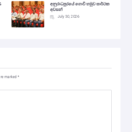
ණ
අනුරාධපුරයේ ගොවි හමුව සාර්ථක
අවසන්
July 30, 2026
 are marked
*