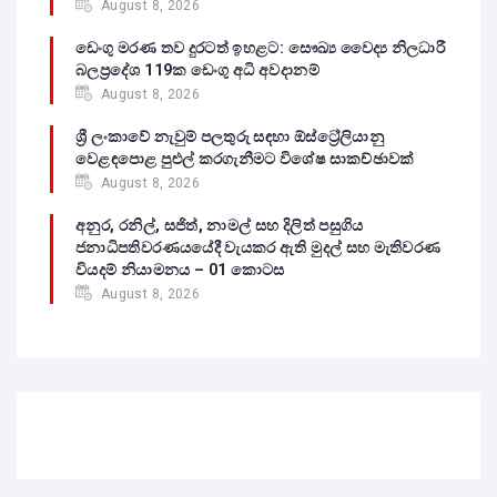
August 8, 2026
ඩෙංගු මරණ තව දුරටත් ඉහළට: සෞඛ්‍ය වෛද්‍ය නිලධාරී
බලප්‍රදේශ 119ක ඩෙංගු අධි අවදානම්
August 8, 2026
ශ්‍රී ලංකාවේ නැවුම් පලතුරු සඳහා ඕස්ට්‍රේලියානු
වෙළඳපොළ පුළුල් කරගැනීමට විශේෂ සාකච්ඡාවක්
August 8, 2026
අනුර, රනිල්, සජිත්, නාමල් සහ දිලිත් පසුගිය
ජනාධිපතිවරණයයේදී වැයකර ඇති මුදල් සහ මැතිවරණ
වියදම් නියාමනය – 01 කොටස
August 8, 2026