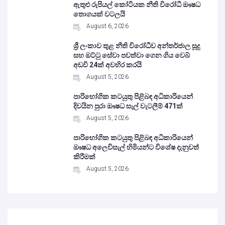
ඇතුළු රුපියල් කෝටියක නීති විරෝධී ඖෂධ
තොගයක් වටලයි
August 6, 2026
ශ්‍රී ලංකාව තුළ නීති විරෝධීව අන්තර්ජාල සූදු
සහ ඔට්ටු සේවා පවත්වා ගෙන ගිය වෙබ්
අඩවි 24ක් අවහිර කරයි
August 5, 2026
පාරිභෝගික කටයුතු පිළිබඳ අධිකාරියෙන්
දිවයින පුරා ඖෂධ සැල් වැටලීම් 471ක්
August 5, 2026
පාරිභෝගික කටයුතු පිළිබඳ අධිකාරියෙන්
ඖෂධ අලෙවිසැල් හිමියන්ට විශේෂ දැනුවත්
කිරීමක්
August 5, 2026