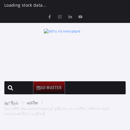
Loading stock data...
AD MASTER
මුල් පිටුව
ආර්ථික
‘ඇප රහිත ණය යෝජනා ක්‍රමයේ’ ප්‍රතිලාභ ලබා ගැනීමට එක්වන ලෙස
ව්‍යවසායකයින්ට ඉල්ලීමක්