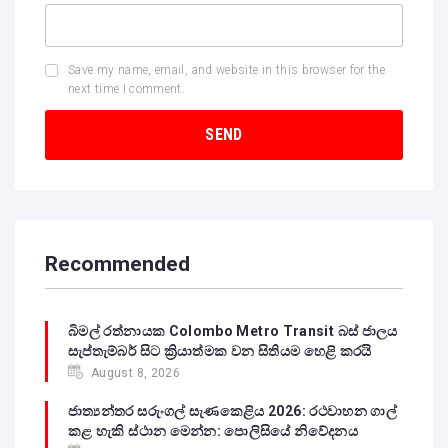
Save my name, email, and website in this browser for the
next time I comment.
Recommended
බිමල් රත්නායක Colombo Metro Transit බස් ජාලය
සැප්තැම්බර් සිට ක්‍රියාත්මක වන සිතියම හෙළි කරයි
August 8, 2026
ජාත්‍යන්තර සරුංගල් සැණකෙළිය 2026: රථවාහන ගාල්
කළ හැකි ස්ථාන මෙන්න: පොලිසියේ නිවේදනය