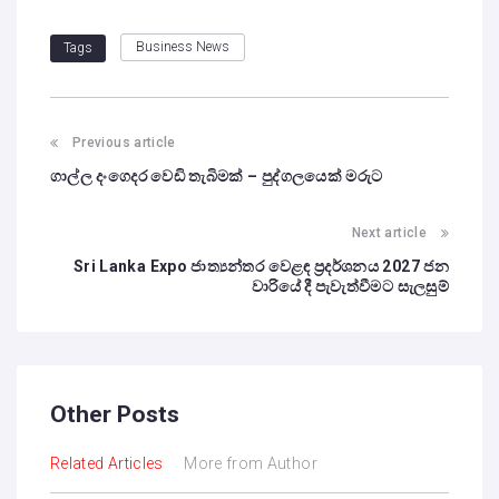
Business News
Tags
Previous article
ගාල්ල දංගෙදර වෙඩි තැබිමක් – පුද්ගලයෙක් මරුට
Next article
Sri Lanka Expo ජාත්‍යන්තර වෙළඳ ප්‍රදර්ශනය 2027 ජන
වාරියේ දී පැවැත්වීමට සැලසුම්
Other Posts
Related Articles
More from Author