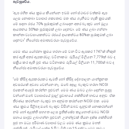
පැවසුවේය.
‘ඇප රහිත ණය ක්‍රමය කියන්නෙ ඉඩම් හෝ ස්ථාවර වත්කම් ඇප
ලෙස නොතබා ව්‍යාපාර ශක්‍යතාව මත ණය ගැනීමට හැකි ක්‍රමයක්.
මේ සදහා රජය 70% සුරැකුමක් ලබාදෙන අතර බැංකුව හෝ මූල්‍ය
ආයතනය 30%ක සුරැකුමක් ලබා දෙනවා. මේ ණය ලබා ගන්නා
කාන්තා ව්‍යවසායකත්වට රජයේ දායකත්වය 80%ක සුරැකුමක් ලබා
දෙනවා” නියෝජ්‍ය අමාත්‍යවරයා පැවසුවේය.
මෙම ණය යෝජනා ක්‍රමය හරහා මේ වන විට ඇපකර 1747ක් නිකුත්
කර ඇති අතර ඇපකරවල වටිනාකම: රුපියල් මිලියන 7,779ක් බව ද
සක්‍රීය කර ඇති මුළු ණය වටිනාකම රුපියල් මිලියන 11,700ක් බව ද
නියෝජ්‍ය අමාත්‍යවරයා පැවසුවේය.
“මේ කිසිදු ඇපකරයකට ඇමති හෝ කිසිදු දේශපාලන යාන්ත්‍රනක
අවසරයක් අවශ්‍ය වෙන්නෙ නෑ. ඔබේ අදාළ බැංකුව හරහා NCGI
එකෙන් අයදුම් කරන්න පුළුවන්. මෙම ණය ඔබට ලබා දෙන්න සුදුසු
වන්නේ ඔබේ ව්‍යාපාරයේ මුදල් ප්‍රවාහයේ ශක්තිමත් භාවය අනුව. ඒක
තීරණය කරන්නෙ බැංකුව හා අනුමත කරන්නෙ NCGI එක. මෙම
ණය ක්‍රමය පිළිබඳ ඔබේ බැංකුව විසින් ඔබව දැනුවත් නොකරන්නේ
නම් හෝ අයුක්ති සහගත ලෙස ප්‍රතික්ෂේප කළහොත් ඔබට NCGI
සහාය සෘජුව ලබාගන්න පුළුවන්. උනන්දුවක් තියන දක්ෂ ශක්තිමත්
සුළු හා මධ්‍ය පරිමාණ ව්‍යාපාර වලට මෙම ණය ක්‍රමය මහත්
ශක්තියක්. රුපියල් ලක්ෂ 5 සිට මිලියන 25 දක්වා මෙම ක්‍රමය