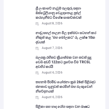
ශ්‍රී ලංකාවේ නැවුම් පලතුරු සඳහා
ඕස්ට්‍රේලියානු වෙළඳපොළ පුළුල්
කරගැනීමට විශේෂ සාකච්ඡාවක්
August 8, 2026
නාඩු සහල් පාලන මිල ඉක්මවා සටහන් කර
නිකුත් කළ ‘මහ මෝලකට’ රු. ලක්ෂ 10ක
දඩයක්
August 7, 2026
බලපත්‍ර රහිතව ක්‍රියාත්මක වන තවත් සූදු
වෙබ් අඩවි 122කට ප්‍රවේශ වීම TRCSL
අවහිර කරයි
August 6, 2026
තහනම් පිරමීඩ යෝජනා ක්‍රම 26ක් පිළිබඳව
ජනතාව දැනුවත් කරමින් මහ බැංකුවෙන්
නිවේදනයක්
August 6, 2026
පිළිකා සහ හෘද රෝග සඳහා වන ඖෂධ