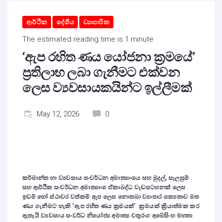
ආර්ථික
දේශීය
ව්‍යාපාරික
The estimated reading time is 1 minute
‘ඇප රහිත ණය යෝජනා ක්‍රමයේ’
ප්‍රතිලාභ ලබා ගැනීමට එක්වන
ලෙස ව්‍යවසායකයින්ට ඉල්ලීමක්
May 12, 2026
0
කර්මාන්ත හා ව්‍යවසාය සංවර්ධන අමාත්‍යාංශය සහ මුදල්, සැලසුම්
සහ ආර්ථික සංවර්ධන අමාත්‍යාංශ ඒකාබද්ධ වැඩසටහනක් ලෙස
ඉඩම් හෝ ස්ථාවර වත්කම් ඇප ලෙස නොතබා ව්‍යාපාර ශක්‍යතාව මත
ණය ගැනීමට හැකි ‘ඇප රහිත ණය ක්‍රමයක්’ ක්‍රමයක් ක්‍රියාත්මක කර
ඇතැයි ව්‍යවසාය සංවර්ධ නියෝජ්‍ය අමාත්‍ය චතුරංග අබේසිංහ මහතා