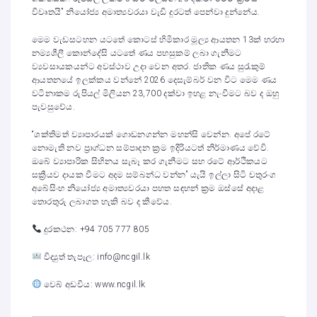
විවෘතයි” නියෝජ්‍ය අමාත්‍යවරයා වැඩි දුරටත් පෙන්වා දුන්නේය.
මෙම වැඩසටහන යටතේ කොටස් හිමිකාර මූල්‍ය ආයතන 13ක් හරහා
නම්‍යශීලී කොන්දේසි යටතේ ණය පහසුකම් ලබා ගැනීමට
ව්‍යවසායකයන්ට අවස්ථාව උදා වෙන අතර. ජාතික ණය සුරැකුම්
ආයතනයේ ඉලක්කය වන්නේ 2026 දෙසැම්බර් වන විට මෙම ණය
වටිනාකම රුපියල් මිලියන 23,700 දක්වා ඉහළ නැංවීමට බව ද ඔහු
පැවසුවේය.
“ශක්තිමත් ව්‍යාපාරයක් ගොඩනගන්න මහන්සි වෙන්න. අපේ රටේ
නොමැති නව ප්‍රාග්ධන සම්පාදන ක්‍රම ඉදිරියටත් නිර්මාණය වේවි.
ඔබේ ව්‍යාපාරික සිහිනය සැබෑ කර ගැනීමට සහ රටේ ආර්ථිකයට
සක්‍රීයව දායක වීමට අදම සම්බන්ධ වන්න” යැයි ඉල්ලා සිටි චතුරංග
අබේසිංහ නියෝජ්‍ය අමාත්‍යවරයා පහත සඳහන් ක්‍රම ඔස්සේ අදාළ
තොරතුරු ලබාගත හැකි බව ද කීවේය.
දුරකථන: +94 705 777 805
විද්‍යුත් තැපෑල: info@ncgil.lk
වෙබ් අඩවිය: www.ncgil.lk