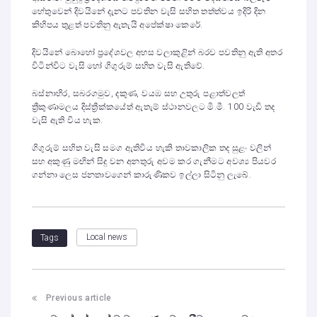
හේතුවෙන් දිවයිනේ දැනට පවතින වැසි සහිත තත්ත්වය ඉදිරි දින
කිහිපය තුළත් පවතිනු ඇතැයි අපේක්ෂා කෙරේ.
දිවයිනේ බොහෝ ප්‍රදේශවල අහස වලාකුළින් බරව පවතිනු ඇති අතර
විටින්විට වැසි හෝ ගිගුරුම් සහිත වැසි ඇතිවේ.
බස්නාහිර, සබරගමුව, දකුණ, වයඹ සහ උතුරු පළාත්වලත්
ත්‍රීකුණාමලය දිස්ත්‍රීක්කයේත් ඇතැම් ස්ථානවලට මි.මී. 100 වැඩි තද
වැසි ඇති විය හැක.
ගිගුරුම් සහිත වැසි සමග ඇතිවිය හැකි තාවකාලික තද සුළං වලින්
සහ අකුණු මඟින් සිදු වන අනතුරු අවම කර ගැනීමට අවශ්‍ය පියවර
ගන්නා ලෙස ජනතාවගෙන් කාරුණිකව ඉල්ලා සිටිනු ලැබේ.
Local news
Tags
Previous article