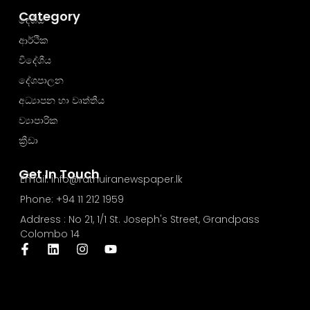
Category
දේශීය
ආර්ථික
විදේශීය
දේශපාලන
අධ්‍යාපන හා වෘත්තීය
ව්‍යාපාරික
ක්‍රීඩා
Get In Touch
Email: info@rathuiranewspaper.lk
Phone: +94 11 212 1959
Address : No 21, 1/1 St. Joseph's Street, Grandpass
Colombo 14