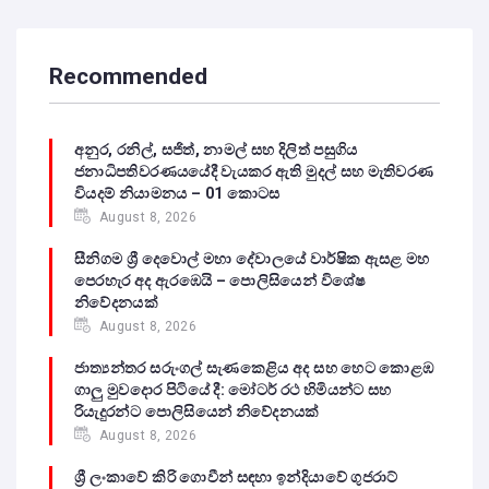
Recommended
අනුර, රනිල්, සජිත්, නාමල් සහ දිලිත් පසුගිය
ජනාධිපතිවරණයයේදී වැයකර ඇති මුදල් සහ මැතිවරණ
වියදම් නියාමනය – 01 කොටස
August 8, 2026
සීනිගම ශ්‍රී දෙවොල් මහා දේවාලයේ වාර්ෂික ඇසළ මහ
පෙරහැර අද ඇරඹෙයි – පොලිසියෙන් විශේෂ
නිවේදනයක්
August 8, 2026
ජාත්‍යන්තර සරුංගල් සැණකෙළිය අද සහ හෙට කොළඹ
ගාලු මුවදොර පිටියේ දී: මෝටර් රථ හිමියන්ට සහ
රියැදුරන්ට පොලිසියෙන් නිවේදනයක්
August 8, 2026
ශ්‍රී ලංකාවේ කිරි ගොවීන් සඳහා ඉන්දියාවේ ගුජරාට්