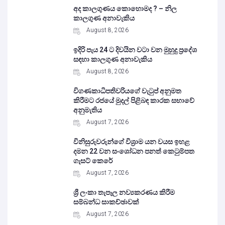
අද කාලගුණය කොහොමද ? – නිල
කාලගුණ අනාවැකිය
August 8, 2026
ඉදිරි පැය 24 ට දිවයින වටා වන මුහුදු ප්‍රදේශ
සඳහා කාලගුණ අනාවැකිය
August 8, 2026
විගණකාධිපතිවරියගේ වැටුප් අනුමත
කිරීමට රජයේ මුදල් පිළිබඳ කාරක සභාවේ
අනුමැතිය
August 7, 2026
විනිසුරුවරුන්ගේ විශ්‍රාම යන වයස ඉහළ
දමන 22 වන සංශෝධන පනත් කෙටුම්පත
ගැසට් කෙරේ
August 7, 2026
ශ්‍රී ලංකා තැපෑල නව්‍යකරණය කිරීම
සම්බන්ධ සාකච්ඡාවක්
August 7, 2026