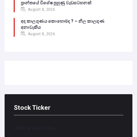
ප්‍රාන්තයේ විශේෂ පුහුණු වැඩසටහනක්
August 8, 2026
අද කාලගුණය කොහොමද ? – නිල කාලගුණ
අනාවැකිය
August 8, 2026
Stock Ticker
Loading stock data...