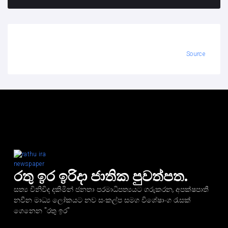
Source
රතු ඉර ඉරිදා ජාතික පුවත්පත.
සත්‍ය විනිවිද දකිමින් ජනතා පරමාධිපත්‍යයට ගරුකරන, අපක්ෂපාතී
නවීන මාධ්‍ය ලෝකයට නව සංකල්ප සමග විශේෂාංග රැසක්
ගෙනෙන "රතු ඉර"