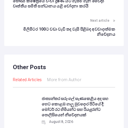
සෞඛ්‍ය ක්ෂේත්‍රයේ වංචා දූෂණ යට ගැසීම ගැන වෛද්‍ය
වෘත්තීය සමිති සන්ධානය යළි චෝදනා කරයි
Next article
මිලිමීටර 100ට වඩා වැඩි තද වැසි පිළිබඳ අවවාදාත්මක
නිවේදනය
Other Posts
Related Articles
More from Author
ජාත්‍යන්තර සරුංගල් සැණකෙළිය අද සහ
හෙට කොළඹ ගාලු මුවදොර පිටියේ දී:
මෝටර් රථ හිමියන්ට සහ රියැදුරන්ට
පොලිසියෙන් නිවේදනයක්
August 8, 2026