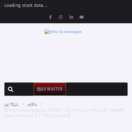
Loading stock data...
AD MASTER
මුල් පිටුව
දේශීය
දිවයිනේ බොහෝ ප්‍රදේශවල විටින්විට වැසි හෝ ගිගුරුම් සහිත වැසි: බස්නාහිර
ඇතැම් ස්ථානවලට මි.මී. 100 වැඩි තද වැසි