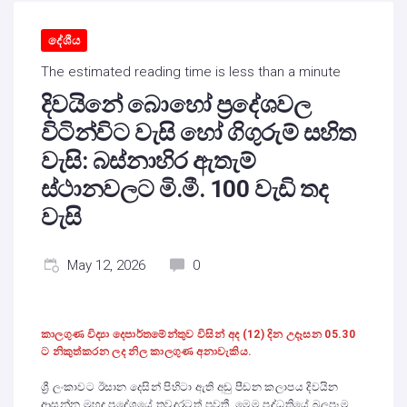
දේශීය
The estimated reading time is less than a minute
දිවයිනේ බොහෝ ප්‍රදේශවල
විටින්විට වැසි හෝ ගිගුරුම් සහිත
වැසි: බස්නාහිර ඇතැම්
ස්ථානවලට මි.මී. 100 වැඩි තද
වැසි
May 12, 2026
0
කාලගුණ විද්‍යා දෙපාර්තමේන්තුව විසින් අද (12) දින උදෑසන 05.30
ට නිකුත්කරන ලද නිල කාලගුණ අනාවැකිය.
ශ්‍රී ලංකාවට ඊසාන දෙසින් පිහිටා ඇති අඩු පීඩන කලාපය දිවයින
ආසන්න මුහුදු ප්‍රදේශයේ තවදුරටත් පවතී. මෙම පද්ධතියේ බලපෑම