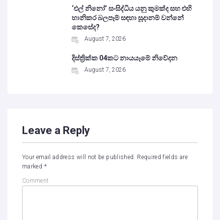
‘එල් නිනෝ’ සංසිද්ධිය යනු කුමක්ද සහ එහි
හානිකර බලපෑම් සඳහා සූදානම් වන්නේ
කෙසේද?
August 7, 2026
දිස්ත්‍රික්ක 04කට නායයෑමේ නිවේදන
August 7, 2026
Leave a Reply
Your email address will not be published.
Required fields are
marked
*
Comment