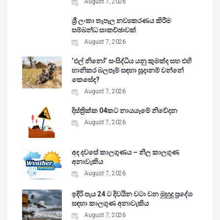
August 7, 2026
ශ්‍රී ලංකා තැපෑල නව්‍යකරණය කිරීම
සම්බන්ධ සාකච්ඡාවක්
August 7, 2026
‘එල් නිනෝ’ සංසිද්ධිය යනු කුමක්ද සහ එහි
හානිකර බලපෑම් සඳහා සූදානම් වන්නේ
කෙසේද?
August 7, 2026
දිස්ත්‍රික්ක 04කට නායයෑමේ නිවේදන
August 7, 2026
අද දවසේ කාලගුණය – නිල කාලගුණ
අනාවැකිය
August 7, 2026
ඉදිරි පැය 24 ට දිවයින වටා වන මුහුදු ප්‍රදේශ
සඳහා කාලගුණ අනාවැකිය
August 7, 2026