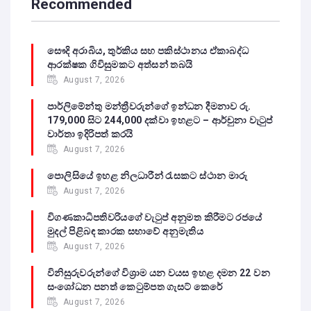
Recommended
සෞදි අරාබිය, තුර්කිය සහ පකිස්ථානය ඒකාබද්ධ
ආරක්ෂක ගිවිසුමකට අත්සන් තබයි
August 7, 2026
පාර්ලිමේන්තු මන්ත්‍රීවරුන්ගේ ඉන්ධන දීමනාව රු.
179,000 සිට 244,000 දක්වා ඉහළට – ආර්චුනා වැටුප්
වාර්තා ඉදිරිපත් කරයි
August 7, 2026
පොලිසියේ ඉහළ නිලධාරීන් රැසකට ස්ථාන මාරු
August 7, 2026
විගණකාධිපතිවරියගේ වැටුප් අනුමත කිරීමට රජයේ
මුදල් පිළිබඳ කාරක සභාවේ අනුමැතිය
August 7, 2026
විනිසුරුවරුන්ගේ විශ්‍රාම යන වයස ඉහළ දමන 22 වන
සංශෝධන පනත් කෙටුම්පත ගැසට් කෙරේ
August 7, 2026