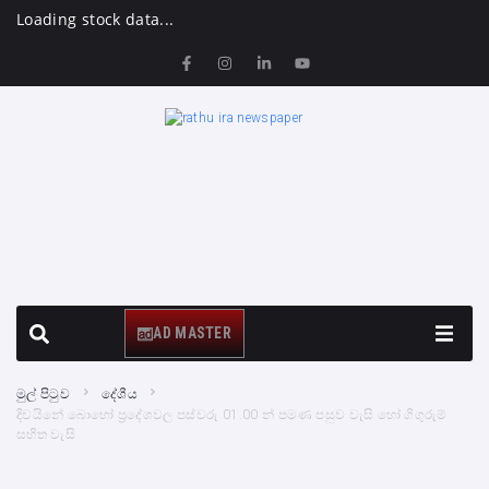
Loading stock data...
AD MASTER
මුල් පිටුව
දේශීය
දිවයිනේ බොහෝ ප්‍රදේශවල පස්වරු 01.00 න් පමණ පසුව වැසි හෝ ගිගුරුම්
සහිත වැසි