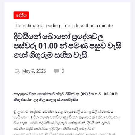
දේශීය
The estimated reading time is less than a minute
දිවයිනේ බොහෝ ප්‍රදේශවල
පස්වරු 01.00 න් පමණ පසුව වැසි
හෝ ගිගුරුම් සහිත වැසි
May 9, 2026
0
කාලගුණ විද්‍යා දෙපාර්තමේන්තුව විසින් අද (09) දින ප.ව. 02.00 ට
නිකුත්කරන ලද නිල කාලගුණ අනාවැකිය.
ශ්‍රී ලංකාව ආශ්‍රිතව පවතින පහළ වායුගෝලීය කැළඹිලි ස්වභාවය,
මැයි මස 11 දින පමණ වනවිට අඩු පීඩන කලාපයක් දක්වා වර්ධනය
විය හැක. මෙම පද්ධතියේ බලපෑම හේතුවෙන්, දිවයිනේ දැනට
පවතින වැසි තත්ත්වය ඉදිරි දින කිහිපයේදී තවදුරටත්
බලාපොරොත්තුවේ. දිවයිනේ බොහෝ ප්‍රදේශවල අහස වලාකුළින්