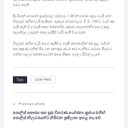
බරව පවතී.
දිවයිනේ බොහෝ ප්‍රදේශවල පස්වරු 1.00 න් පමණ පසුව වැසි හෝ
ගිගුරුම් සහිත වැසි ඇතිවේ. ඇතැම් ස්ථානවලට මි.මී. 100 ට වැඩි තද
වැසි ඇති විය හැකි අතර බස්නාහිර, දකුණ, නැගෙනහිර සහ උතුරු
පළාත්වල උදෑසන කාලයේදීත් වැසි ඇති විය හැක.
ගිගුරුම් සහිත වැසි සමග ඇතිවිය හැකි තාවකාලික තද සුළං වලින්
සහ අකුණු මඟින් සිදු වන අනතුරු අවම කර ගැනීමට අවශ්‍ය පියවර
ගන්නා ලෙස ජනතාවගෙන් කාරුණිකව ඉල්ලා සිටිනු ලැබේ.
Local news
Tags
Previous article
පොලිස් සෞඛ්‍ය සහ සුඛ විහරණ යෝජනා ක්‍රමය මගින්
පොලිස් නිලධරයන්ට හිමිවන ප්‍රතිලාභ ඉහළ නැංවේ