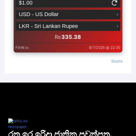
Source
රතු ඉර ඉරිදා ජාතික පුවත්පත.