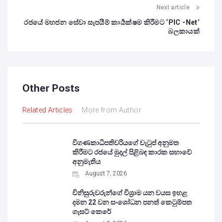
Next article
රජයේ මහජන සේවා සැපයීම් කාර්‍යක්ෂම කිරීමට ‘PIC -Net’
බලකායක්
Other Posts
Related Articles
More from Author
විගණකාධිපතිවරියගේ වැටුප් අනුමත
කිරීමට රජයේ මුදල් පිළිබඳ කාරක සභාවේ
අනුමැතිය
August 7, 2026
විනිසුරුවරුන්ගේ විශ්‍රාම යන වයස ඉහළ
දමන 22 වන සංශෝධන පනත් කෙටුම්පත
ගැසට් කෙරේ