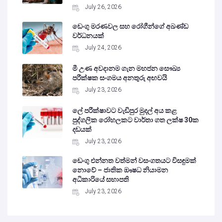
July 26, 2026
ඩෙංගු මරණවල සහ රෝගීන්ගේ අඛණ්ඩ
වර්ධනයක්
July 24, 2026
මී උණ අවදානම ගැන මහජන සෞඛ්‍ය
පරීක්ෂක සංගමය අනතුරු අඟවයි
July 23, 2026
ලේ පරීක්ෂාවට වැඩිපුර මුදල් අය කළ
පුද්ගලික රෝහලකට වාර්තා ගත ලක්ෂ 30ක
දඩයක්
July 23, 2026
ඩෙංගු එන්නත වත්මන් වසංගතයට විසඳුමක්
නොවේ – ජාතික ඖෂධ නියාමන
අධිකාරියේ සභාපති
July 23, 2026