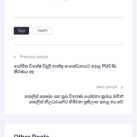
Health
Tags
Previous article
යෝජිත විශේෂ විදුලි ගාස්තු සංශෝධනයට අදාළ PUCSL
තීරණය අද
Next article
පොලිස් සෞඛ්‍ය සහ සුඛ විහරණ යෝජනා ක්‍රමය මගින්
පොලිස් නිලධරයන්ට හිමිවන ප්‍රතිලාභ ඉහළ නැංවේ
Other Posts