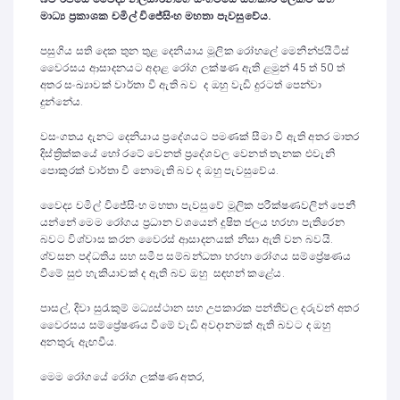
මාධ්‍ය ප්‍රකාශක චමිල් විජේසිංහ මහතා පැවසුවේය.
පසුගිය සති දෙක තුන තුළ දෙනියාය මූලික රෝහලේ මෙනින්ජයිටිස්
වෛරසය ආසාදනයට අදාළ රෝග ලක්ෂණ ඇති ළමුන් 45 ත් 50 ත්
අතර සංඛ්‍යාවක් වාර්තා වී ඇති බව ද ඔහු වැඩි දුරටත් පෙන්වා
දුන්නේය.
වසංගතය දැනට දෙනියාය ප්‍රදේශයට පමණක් සීමා වී ඇති අතර මාතර
දිස්ත්‍රික්කයේ හෝ රටේ වෙනත් ප්‍රදේශවල වෙනත් තැනක එවැනි
පොකුරක් වාර්තා වී නොමැති බව ද ඔහු පැවසුවේය.
වෛද්‍ය චමිල් විජේසිංහ මහතා පැවසුවේ මූලික පරීක්ෂණවලින් පෙනී
යන්නේ මෙම රෝගය ප්‍රධාන වශයෙන් දූෂිත ජලය හරහා පැතිරෙන
බවට විශ්වාස කරන වෛරස් ආසාදනයක් නිසා ඇති වන බවයි.
ශ්වසන පද්ධතිය සහ සමීප සම්බන්ධතා හරහා රෝගය සම්ප්‍රේෂණය
වීමේ සුළු හැකියාවක් ද ඇති බව ඔහු සඳහන් කළේය.
පාසල්, දිවා සුරැකුම් මධ්‍යස්ථාන සහ උපකාරක පන්තිවල දරුවන් අතර
වෛරසය සම්ප්‍රේෂණය වීමේ වැඩි අවදානමක් ඇති බවට ද ඔහු
අනතුරු ඇඟවීය.
මෙම රෝගයේ රෝග ලක්ෂණ අතර,