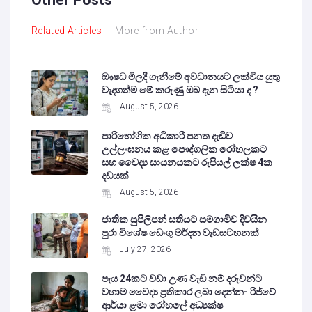
Related Articles
More from Author
ඖෂධ මිලදී ගැනීමේ අවධානයට ලක්විය යුතු
වැදගත්ම මේ කරුණු ඔබ දැන සිටියා ද ?
August 5, 2026
පාරිභෝගික අධිකාරී පනත දැඩිව
උල්ලංඝනය කළ පෞද්ගලික රෝහලකට
සහ වෛද්‍ය සායනයකට රුපියල් ලක්ෂ 4ක
දඩයක්
August 5, 2026
ජාතික සුපිලිපන් සතියට සමගාමීව දිවයින
පුරා විශේෂ ඩෙංගු මර්දන වැඩසටහනක්
July 27, 2026
පැය 24කට වඩා උණ වැඩි නම් දරුවන්ට
වහාම වෛද්‍ය ප්‍රතිකාර ලබා දෙන්න- රිජ්වේ
ආර්යා ළමා රෝහලේ අධ්‍යක්ෂ