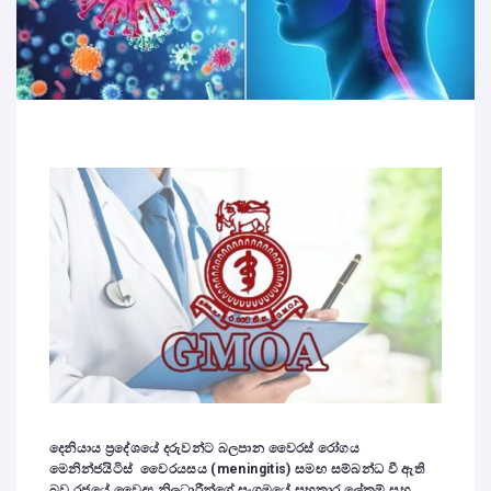
දෙනියාය ප්‍රදේශයේ දරුවන්ට බලපාන වෛරස් රෝගය
මෙනින්ජයිටිස් වෛරයසය (
meningitis
) සමඟ සම්බන්ධ වී ඇති
බව
රජයේ වෛද්‍ය නිලධාරීන්ගේ සංගමයේ සහකාර ලේකම් සහ