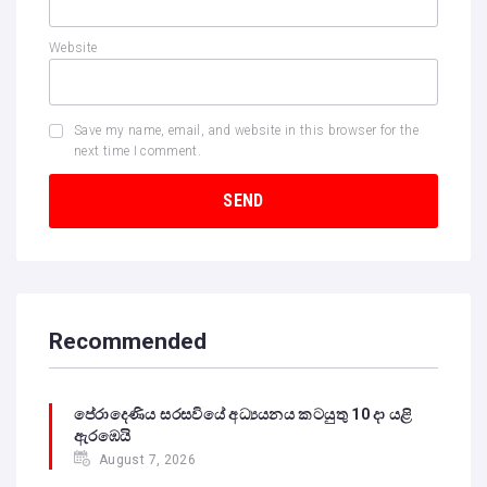
Website
Save my name, email, and website in this browser for the
next time I comment.
Recommended
පේරාදෙණිය සරසවියේ අධ්‍යයනය කටයුතු 10 දා යළි
ඇරඹෙයි
August 7, 2026