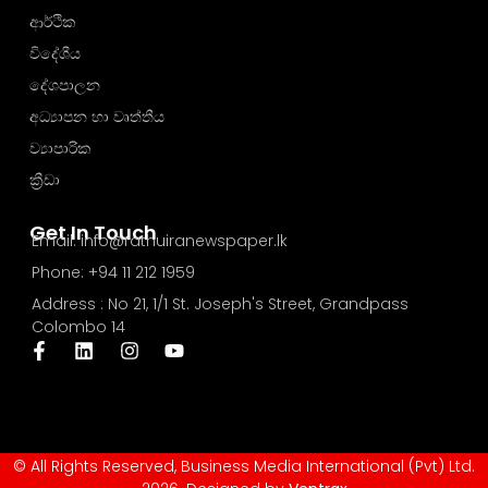
ආර්ථික
විදේශීය
දේශපාලන
අධ්‍යාපන හා වෘත්තීය
ව්‍යාපාරික
ක්‍රීඩා
Get In Touch
Email: info@rathuiranewspaper.lk
Phone: +94 11 212 1959
Address : No 21, 1/1 St. Joseph's Street, Grandpass
Colombo 14
© All Rights Reserved, Business Media International (Pvt) Ltd.