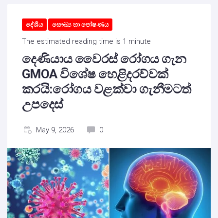
දේශීය
සෞඛ්‍ය හා පෝෂණය
The estimated reading time is 1 minute
දෙණියාය වෛරස් රෝගය ගැන
GMOA විශේෂ හෙළිදරව්වක්
කරයි:රෝගය වළක්වා ගැනීමටත්
උපදෙස්
May 9, 2026
0