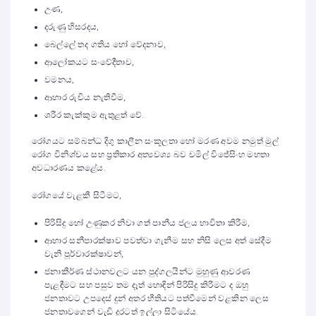
උණ,
දරුණු හිසරදය,
බෙල්ලේ තද ගතිය හෝ වේදනාව,
ආලෝකයට සංවේදීතාව,
වමනය,
ආහාර රුචිය නැතිවීම,
ශරීර කැක්කුම ඇතුළත් වේ.
රෝගයට සම්බන්ධ දිගු කාලීන සංකූලතා හෝ මරණ අවම නමුත් මුල්
රෝග විනිශ්චය සහ ප්‍රතිකාර අත්‍යවශ්‍ය බව චමිල් විජේසිංහ මහතා
අවධාරණය කළේය.
රෝගයේ වැළකී සිටීමට,
පිරිසිදු හෝ උණුකර නිවා ගත් පානීය ජලය භාවිතා කිරීම,
ආහාර සනීපාරක්ෂාව පවත්වා ගැනීම සහ නිසි ලෙස අත් සේදීම
වැනි පූර්වාරක්ෂාවන්,
ජනාකීර්ණ ස්ථානවලට යන පුද්ගලයින්ට මුහුණු ආවරණ
පැළඳීමට සහ පසුව තම දෑත් හොඳින් පිරිසිදු කිරීමට ද ඔහු
ජනතාවට උපදෙස් දුන් අතර භීතියට පත්වීමෙන් වළකින ලෙස
ජනතාවගෙන් වැඩි දුරටත් ඉල්ලා සිටියේය.