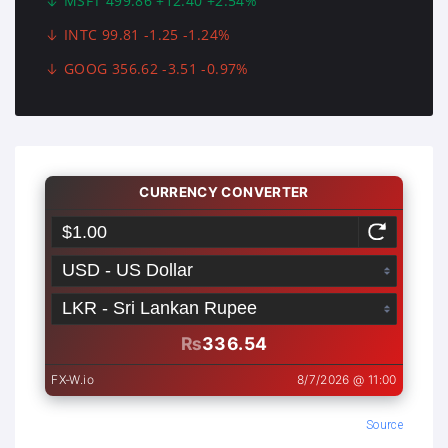
MSFT 499.86 +12.40 +2.54%
INTC 99.81 -1.25 -1.24%
GOOG 356.62 -3.51 -0.97%
Source