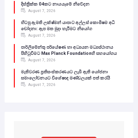
දිස්ත්‍රික්ක 04කට නායයෑමේ නිවේදන
August 7, 2026
හිටපු ඇමති ලක්ෂ්මන් යාපාට අල්ලස් කොමිෂම අධි
චෝදනා: ඇප මත මුදා හැරීමට නියෝග
August 7, 2026
පාර්ලිමේන්තු පර්යේෂණ හා අධ්‍යයන මධ්‍යස්ථානය
පිහිටුවීමට Max Planck Foundationහි සහයෝගය
August 7, 2026
මැතිවරණ ප්‍රතිසංස්කරණයට ලැබී ඇති යෝජනා
සමාලෝචනයට විශේෂඥ මණ්ඩලයක් පත් කරයි
August 7, 2026