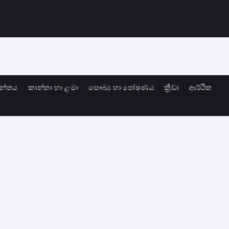
ාන්තය
කාන්තා හා ළමා
සෞඛ්‍ය හා පෝෂණය
ක්‍රීඩා
ආර්ථික