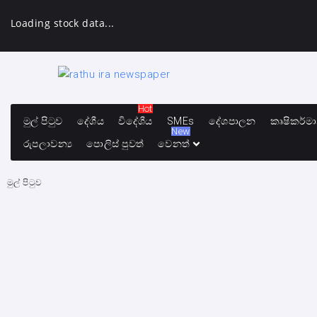
Loading stock data...
Hot
මුල් පිටුව
දේශීය
විදේශීය
SMEs
දේශපාලන
කෘෂිකර්ම
New
රුපලාවන්‍ය
පොලිස් පුවත්
වෙනත්
මුල් පිටුව