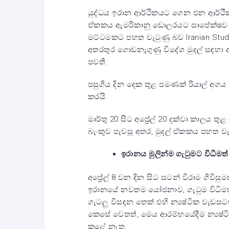
යුද්ධය ඉරාන ආර්ථිකයට ගෙන එන ආර්ථික හ
ඒකකය ඇමරිකානු ඩොලරයට සාපේක්ෂව රිය
මට්ටමකට පහත වැටුණු බව Iranian Stu
අතරතුර ගොඩනැගුණු විදේශ මුදල් සඳහා 
පවතී.
පසුගිය දින දෙක තුළ පමණක් රියාල් අගය
කරයි.
මාර්තු 20 සිට අප්‍රේල් 20 දක්වා කාලය
බැංකුව පැවසූ අතර, මුදල් ඒකකය පහත වැට
ඉරානය මුලින්ම ගැටුමට විධිමත්
අප්‍රේල් 8 වන දින සිට සටන් විරාම ගිවිස
ඉරානයේ නවතම යෝජනාව, ගැටුම විධිමත
ගැටලු විසඳන තෙක් එහි න්‍යෂ්ටික වැඩ
කෙසේ වෙතත්, මෙය ආරම්භයේදීම න්‍යෂ්ටික 
කළේ නැත.