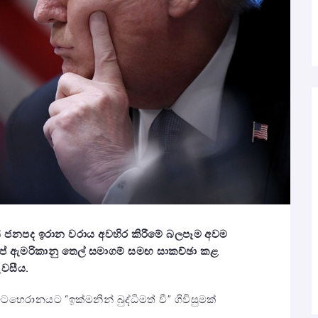
ත් ජනපද ඉරාන වරාය අවහිර කිරීමේ බලපෑම අවම
ප් ඇමරිකානු තෙල් සමාගම් සමඟ සාකච්ඡා කළ
ැවසීය.
ෙරානයට “ඉක්මනින් බුද්ධිමත් වී” ගිවිසුමක්