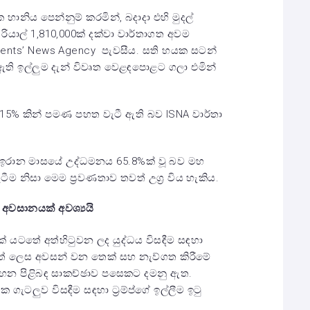
ානිය පෙන්නුම් කරමින්, බදාදා එහි මුදල්
ාල් 1,810,000ක් දක්වා වාර්තාගත අවම
dents’ News Agency පැවසීය. සති හයක සටන්
ඇති ඉල්ලුම දැන් විවෘත වෙළඳපොළට ගලා එමින්
 15% කින් පමණ පහත වැටී ඇති බව ISNA වාර්තා
 තුළ ඉරාන මාසයේ උද්ධමනය 65.8%ක් වූ බව මහ
ීම නිසා මෙම ප්‍රවණතාව තවත් උග්‍ර විය හැකිය.
 අවසානයක් අවශ්‍යයි
ුමක් යටතේ අත්හිටුවන ලද යුද්ධය විසඳීම සඳහා
් ලෙස අවසන් වන තෙක් සහ නැව්ගත කිරීමේ
සටහන පිළිබඳ සාකච්ඡාව පසෙකට දමනු ඇත.
ගැටලුව විසඳීම සඳහා ට්‍රම්ප්ගේ ඉල්ලීම ඉටු