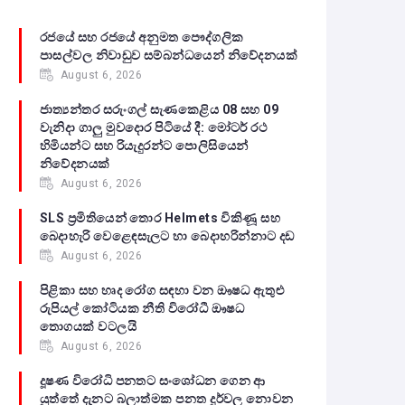
රජයේ සහ රජයේ අනුමත පෞද්ගලික
පාසල්වල නිවාඩුව සම්බන්ධයෙන් නිවේදනයක්
August 6, 2026
ජාත්‍යන්තර සරුංගල් සැණකෙළිය 08 සහ 09
වැනිදා ගාලු මුවදොර පිටියේ දී: මෝටර් රථ
හිමියන්ට සහ රියැදුරන්ට පොලිසියෙන්
නිවේදනයක්
August 6, 2026
SLS ප්‍රමිතියෙන් තොර Helmets විකිණූ සහ
බෙදාහැරි වෙළෙඳසැලට හා බෙදාහරින්නාට දඩ
August 6, 2026
පිළිකා සහ හෘද රෝග සඳහා වන ඖෂධ ඇතුළු
රුපියල් කෝටියක නීති විරෝධී ඖෂධ
තොගයක් වටලයි
August 6, 2026
දූෂණ විරෝධි පනතට සංශෝධන ගෙන ආ
යුත්තේ දැනට බලාත්මක පනත දුර්වල නොවන