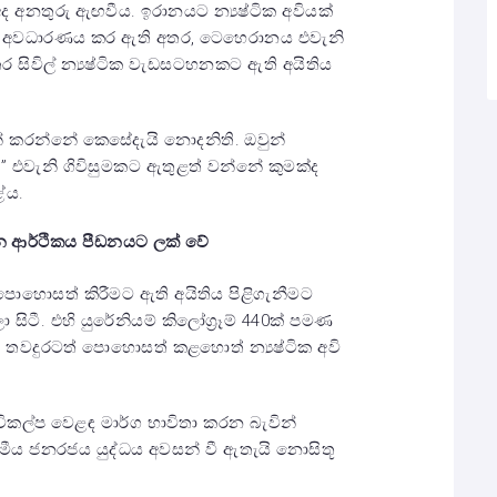
අද අනතුරු ඇඟවීය. ඉරානයට න්‍යෂ්ටික අවියක්
තත් අවධාරණය කර ඇති අතර, ටෙහෙරානය එවැනි
ර සිවිල් න්‍යෂ්ටික වැඩසටහනකට ඇති අයිතිය
සන් කරන්නේ කෙසේදැයි නොදනිති. ඔවුන්
!” එවැනි ගිවිසුමකට ඇතුළත් වන්නේ කුමක්ද
ේය.
රාන ආර්ථිකය පීඩනයට ලක් වේ
් පොහොසත් කිරීමට ඇති අයිතිය පිළිගැනීමට
ිටී. එහි යුරේනියම් කිලෝග්‍රෑම් 440ක් පමණ
තවදුරටත් පොහොසත් කළහොත් න්‍යෂ්ටික අවි
විකල්ප වෙළඳ මාර්ග භාවිතා කරන බැවින්
ාමීය ජනරජය යුද්ධය අවසන් වී ඇතැයි නොසිතූ