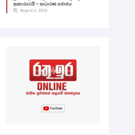
ආකාරයටයි – සාධාරණ සමාජය
August 6, 2026