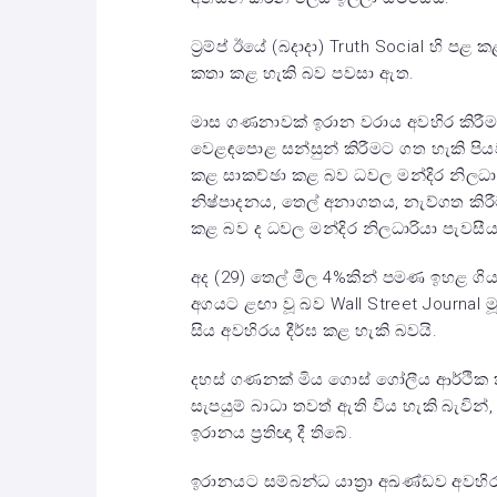
ට්‍රම්ප් ඊයේ (බදාදා) Truth Social හි 
කතා කළ හැකි බව පවසා ඇත.
මාස ගණනාවක් ඉරාන වරාය අවහිර කිරීම
වෙළඳපොළ සන්සුන් කිරීමට ගත හැකි පියවර
කළ සාකච්ඡා කළ බව ධවල මන්දිර නිලධාර
නිෂ්පාදනය, තෙල් අනාගතය, නැව්ගත කි
කළ බව ද ධවල මන්දිර නිලධාරියා පැවසීය
අද (29) තෙල් මිල 4%කින් පමණ ඉහළ ගි
අගයට ළඟා වූ බව Wall Street Journal 
සිය අවහිරය දීර්ඝ කළ හැකි බවයි.
දහස් ගණනක් මිය ගොස් ගෝලීය ආර්ථික ක
සැපයුම් බාධා තවත් ඇති විය හැකි බැවින
ඉරානය ප්‍රතිඥා දී තිබේ.
ඉරානයට සම්බන්ධ යාත්‍රා අඛණ්ඩව අවහිර 