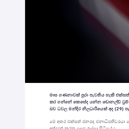
මාස ගණනාවක් පුරා පැවතිය හැකි එක්ස
කර ගන්නේ කෙසේද යන්න ඩොනල්ඩ් ට්‍රම්
බව ධවල මන්දිර නිලධාරියෙක් අද (29) ප
මේ අතර එක්සත් ජනපද ජනාධිපතිවරයා ටෙහ
අත්සන් කරන ලෙස ඉල්ලා සිටියේය.