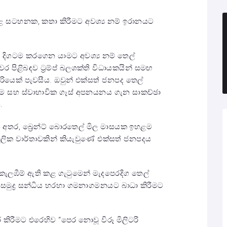
පළ කළ සටහනක, කතා කිරීමට අවශ්‍ය නම් ඉරානයට
 දිගටම කරගෙන යාමට අවශ්‍ය නම් තෙල්
 පිළිබඳව ට්‍රම්ප් බලශක්ති විධායකයින් සමඟ
ියෙක් පැවසීය. ඔවුන් එක්සත් ජනපද තෙල්
රීම සහ ස්වාභාවික ගෑස් අපනයනය ගැන සාකච්ඡා
.
ය අතර, බ්‍රෙන්ට් බොරතෙල් මිල මාසයක ඉහළම
මූලික වාර්තාවකින් කියැවුණේ එක්සත් ජනපදය
ැලඹීම් ඇති කළ ගැටුමෙන් මැදපෙරදිග තෙල්
්, සමුද්‍ර සන්ධිය හරහා ගමනාගමනයට බාධා කිරීමට
කිරීමට එරෙහිව “පෙර නොවූ විරූ මිලිටරි