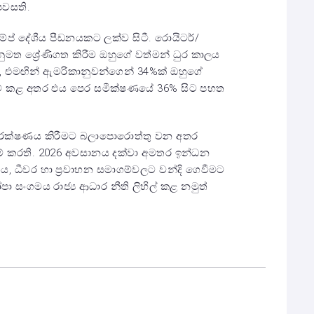
පවසති.
‍රම්ප් දේශීය පීඩනයකට ලක්ව සිටී. රොයිටර්/
මත ශ්‍රේණිගත කිරීම ඔහුගේ වත්මන් ධුර කාලය
 එමඟින් ඇමරිකානුවන්ගෙන් 34%ක් ඔහුගේ
නුම් කළ අතර එය පෙර සමීක්ෂණයේ 36% සිට පහත
ංරක්ෂණය කිරීමට බලාපොරොත්තු වන අතර
 කරති. 2026 අවසානය දක්වා අමතර ඉන්ධන
, ධීවර හා ප්‍රවාහන සමාගම්වලට වන්දි ගෙවීමට
 සංගමය රාජ්‍ය ආධාර නීති ලිහිල් කළ නමුත්