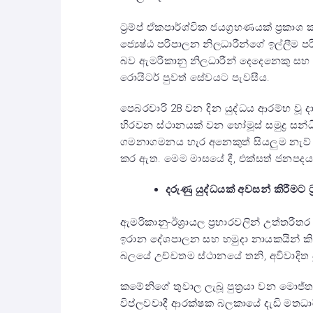
ට්‍රම්ප් ඒකපාර්ශ්වික ජයග්‍රහණයක් ප්‍රක
ජ්‍යෙෂ්ඨ පරිපාලන නිලධාරීන්ගේ ඉල්ලීම පර
බව ඇමරිකානු නිලධාරීන් දෙදෙනෙකු සහ ම
රොයිටර් පුවත් සේවයට පැවසීය.
පෙබරවාරි 28 වන දින යුද්ධය ආරම්භ වූ ද
හිරවන ස්ථානයක් වන හෝමූස් සමුද්‍ර සන
ගමනාගමනය හැර අනෙකුත් සියලුම නැ
කර ඇත. මෙම මාසයේ දී, එක්සත් ජනපදය
දරුණු යුද්ධයක් අවසන් කිරීමට ට
ඇමරිකානු-ඊශ්‍රායල ප්‍රහාරවලින් උත්තරීත
ඉරාන දේශපාලන සහ හමුදා නායකයින් කිහ
බලයේ උච්චතම ස්ථානයේ තනි, අවිවාදිත
කමේනිගේ තුවාල ලැබූ පුත්‍රයා වන මොජ්ත
විප්ලවවාදී ආරක්ෂක බලකායේ දැඩි මතධා