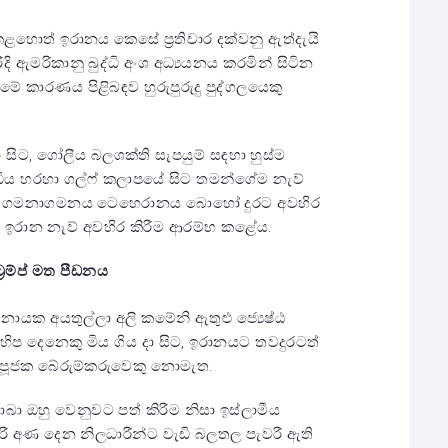
ාශ කළහොත් ඉරානය කෙසේ ප්‍රතිචාර දක්වනු ඇත්දැයි
ිදි ඇමරිකානු බුද්ධි අංශ අධ්‍යයනය කරමින් සිටින
ේ කාරණය පිළිබඳව හුරුපුරුදු පුද්ගලයෙකු
ා සිට, ගෝලීය බලශක්ති සැපයුම් සඳහා හුස්ම
්ධිය හරහා ගල්ෆ් කලාපයේ සිට තමන්ගේම නැව්
ව් ගමනාගමනය ටෙහෙරානය බොහෝ දුරට අවහිර
 ඉරාන නැව් අවහිර කිරීම ආරම්භ කළේය.
්‍රම්ප් මත පීඩනය
ර නායක අයතුල්ලා අලි කමේනි ඇතුළු ජ්‍යෙෂ්ඨ
ිප දෙනෙකු මිය ගිය දා සිට, ඉරානයට තවදුරටත්
 පූජක බේරුම්කරුවෙකු නොමැත.
ාබා ඔහු වෙනුවට පත් කිරීම නිසා ඉස්ලාමීය
රී අණ දෙන නිලධාරීන්ට වැඩි බලතල පැවරී ඇති