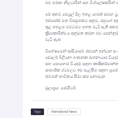
බව ඉරාන නිලධාරීන් සහ විශ්ලේෂකයින් 
මේ අතර, පෙට්‍රල් මිල ඉහළ යාමත් සමඟ ට්
ඉප්සෝස් මත විමසුමකට අනුව, ඔහුගේ අනු
තුළ පහළම මට්ටමට පහත වැටී ඇති අතර,
ක්‍රියාකාරිත්වය අනුමත කරන බව පෙන්
වැටී ඇත.
විශේෂයෙන් ආසියාවේ රජයන් ඉන්ධන ස
ඩොලර් බිලියන ගණනක සහනාධාර වියදම්
සහ පොහොර වියදම් සඳහා කෘෂිකර්මාන්තය
සාමාජික රටවලට ඉඩ සැලසීම සඳහා යුරෝපා
තවමත් භාවිතය සීමා කර නොමැත.
මූලාශ්‍රය: රොයිටර්
International News
Tags