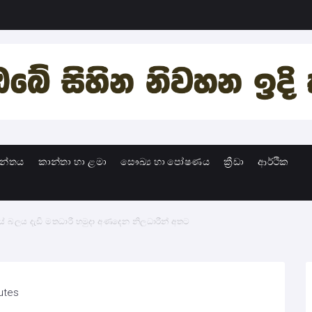
ාන්තය
කාන්තා හා ළමා
සෞඛ්‍ය හා පෝෂණය
ක්‍රීඩා
ආර්ථික
ානයේ බලය දැඩි මතධාරී හමුදා අණදෙන නිලධාරීන් අතට
utes