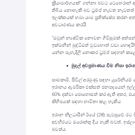
ක්‍රියාමාර්ගයක්” ගන්නා බවට ටෙහෙරාන් 
තිබිය නොහැකි බව ට්‍රම්ප් නැවත නැව
ඉලක්කයක් හඹා යාම ප්‍රතික්ෂේප කරන අත
අවධාරණය කරයි.
“ඔවුන් න්‍යෂ්ටික නොවන ගිවිසුමක් අත්
ඉක්මනින් බුද්ධිමත් වුවහොත් වඩා හොඳයි
යන්න පැහැදිලි නොකර ට්‍රම්ප් සඳහන් කළ
මුදල් අවප්‍රමාණය වීම නිසා ඉ
සාමකාමී, සිවිල් අරමුණු සඳහා යුරේනියම
ඉරානය ඇමරිකා එක්සත් ජනපදයෙන් ඉල්ලා ස
60% දක්වා පොහොසත් කර ඇති අතර, එය 
කිහිපයක් සඳහා භාවිතා කළ හැකිය.
ඉරාන නිලධාරීන් ඊයේ (28) පැවසුවේ රට 
අවහිරයට ඔරොත්තු දිය හැකි බවත්, ඉස්ල
බවත්ය.