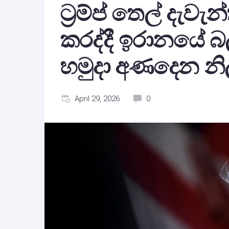
ට්‍රම්ප් තෙල් දැව
කරද්දී ඉරානයේ බ
හමුදා අණදෙන නි
April 29, 2026
0