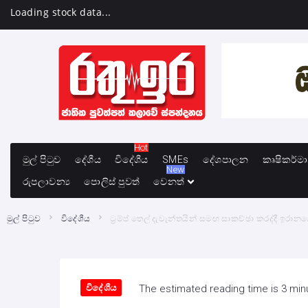
Loading stock data...
Hot
මුල් පිටුව
දේශීය
විදේශීය
SMEs
දේශපාලන
කෘෂිකර්ම
New
රුපලාවන්‍ය
පොලිස් පුවත්
වෙනත්
මුල් පිටුව
විදේශීය
ට්‍රම්ප් තෙල් දැවැන්තයින් සමඟ සාකච්ඡා කරද්දී ඉර
විදේශීය
The estimated reading time is 3 min