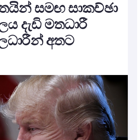
ැන්තයින් සමඟ සාකච්ඡා
ලය දැඩි මතධාරී
ලධාරීන් අතට