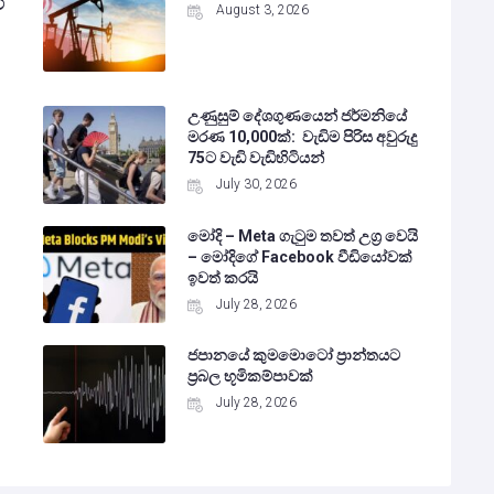
ේ
August 3, 2026
උණුසුම් දේශගුණයෙන් ජර්මනියේ
මරණ 10,000ක්: වැඩිම පිරිස අවුරුදු
75ට වැඩි වැඩිහිටියන්
July 30, 2026
මෝදි – Meta ගැටුම තවත් උග්‍ර වෙයි
– මෝදිගේ Facebook වීඩියෝවක්
ඉවත් කරයි
July 28, 2026
ජපානයේ කුමමොටෝ ප්‍රාන්තයට
ප්‍රබල භූමිකම්පාවක්
July 28, 2026