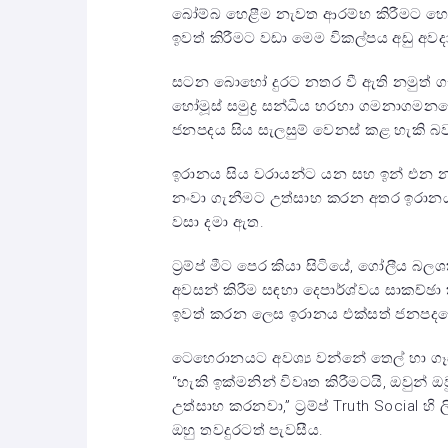
බෝම්බ හෙළීම නැවත ආරම්භ කිරීමට හෝ
ඉවත් කිරීමට වඩා මෙම විකල්පය අඩු අවදා
සටන බොහෝ දුරට නතර වී ඇති නමුත් ගැ
හෝමූස් සමුද්‍ර සන්ධිය හරහා ගමනාගමනය
ජනපදය සිය සැලසුම් වෙනස් කළ හැකි 
ඉරානය සිය වරායන්ට යන සහ ඉන් එන න
නංවා ගැනීමට උත්සාහ කරන අතර ඉරානය 
වසා දමා ඇත.
ට්‍රම්ප් මීට පෙර කියා සිටියේ, ගෝලීය බල
අවසන් කිරීම සඳහා දෙපාර්ශ්වය සාකච්ඡා 
ඉවත් කරන ලෙස ඉරානය එක්සත් ජනපදයෙන
ටෙහෙරානයට අවශ්‍ය වන්නේ තෙල් හා ගෑස
“හැකි ඉක්මනින් විවෘත කිරීමටයි, ඔවුන
උත්සාහ කරනවා,” ට්‍රම්ප් Truth Social හ
ඔහු තවදුරටත් පැවසීය.