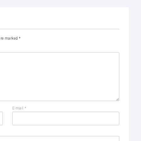
 are marked
*
E-mail
*