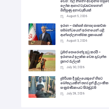
වෙයි : එල් නිනෝ අවදානම හමුව
ලෝක ආහාර වැඩසටහනෙන්
බිහිසුණු අනාවැකියක්
August 5, 2026
ඉරාන – එක්සත් ජනපද සාකච්ඡා
සම්බන්ධයෙන් ඉරානයෙන් යළි
ආන්දෝලනාත්මක ප්‍රකාශයක්
August 3, 2026
ට්‍රම්ප් පොරොන්දු ඉටු කරයි –
ඉරානයේ ඉලක්ක වෙත දැවැන්ත
ප්‍රහාර රැල්ලක්
July 30, 2026
දුම්රියක දී පුද්ලයෙකුගේ හිසට
බෝතලයකින් පහර දුන් ශ්‍රී ලාංකික
සංක්‍රමණිකායට සිරදඬුවම්
July 28, 2026