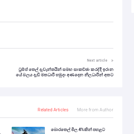
Next article
ට්‍රම්ප් තෙල් දැවැන්තයින් සමඟ සාකච්ඡා කරද්දී ඉරාන
යේ බලය දැඩි මතධාරී හමුදා අණදෙන නිලධාරීන් අතට
Related Articles
More from Author
බොරතෙල් මිල 4%කින් පහළට