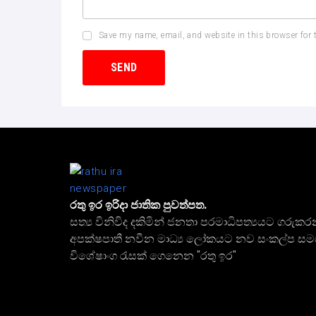
Save my name, email, and website in this browser for 
රතු ඉර ඉරිදා ජාතික පුවත්පත.
සත්‍ය විනිවිද දකිමින් ජනතා පරමාධිපත්‍යයට ගරුකර
අපක්ෂපාතී නවීන මාධ්‍ය ලෝකයට නව සංකල්ප ස
විශේෂාංග රැසක් ගෙනෙන "රතු ඉර"