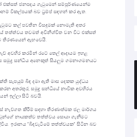
 එක්සත් ජනපදය ගැටුමෙන් සම්පූර්ණයෙන්ම
නම් විකල්පයක් බව ට්‍රම්ප් සඳහන් කර ඇත.
ටුමට කල් පවතින විසඳුමක් නොමැති අතර
ේ තත්ත්වය තවමත් අවිනිශ්චිත වන විට එක්සත්
බව තීරණයෙන් ඇඟවෙයි.
ැව් අවහිර කරමින් රටේ තෙල් ආදායම ඉහළ
සමුද්‍ර සන්ධිය අනෙකුත් සියලුම ගමනාගමනයට
ශක්ති සැපයුම් බිඳ දමා ඇති මාස දෙකක යුද්ධය
කරන අතරතුර, සමුද්‍ර සන්ධියේ නාවික අවහිරය
් ඉල්ලා සිටි බවයි.
් නැව්ගත කිරීම් සඳහා තීරණාත්මක ජල මාර්ගය
් ඔවුන්ගේ නායකත්ව තත්ත්වය සොයා ගැනීමට
ි ලිවීය. ඉරානය “බිඳවැටීමේ තත්ත්වයක” සිටින බව