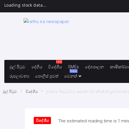
Loading stock data...
Hot
මුල් පිටුව
දේශීය
විදේශීය
SMEs
දේශපාලන
කෘෂිකර්ම
New
රුපලාවන්‍ය
පොලිස් පුවත්
වෙනත්
මුල් පිටුව
විදේශීය
ඉරානය බිඳවැටීමට ආසන්න බව කියමින් ට්‍රම්ප් තවත් තුර
විදේශීය
The estimated reading time is 1 min