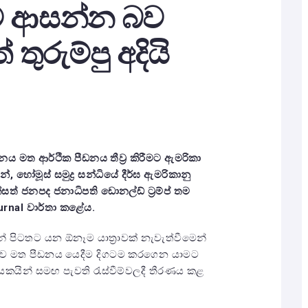
මට ආසන්න බව
් තුරුම්පු අදියි
ය මත ආර්ථික පීඩනය තීව්‍ර කිරීමට ඇමරිකා
න්
,
හෝමූස් සමුද්‍ර සන්ධියේ දීර්ඝ ඇමරිකානු
ත් ජනපද ජනාධිපති ඩොනල්ඩ් ට්‍රම්ප් තම
urnal
වාර්තා කළේය.
 පිටතට යන ඕනෑම යාත්‍රාවක් නැවැත්වීමෙන්
ාව මත පීඩනය යෙදීම දිගටම කරගෙන යාමට
කයින් සමඟ පැවති රැස්වීම්වලදී තීරණය කළ