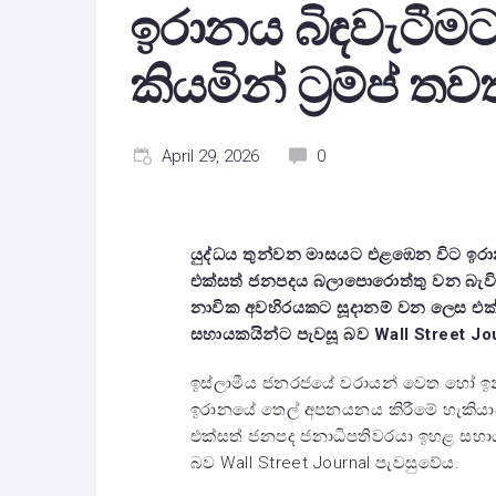
ඉරානය බිඳවැටී
කියමින් ට්‍රම්ප් තවත
April 29, 2026
0
යුද්ධය තුන්වන මාසයට එළඹෙන විට ඉරාන
එක්සත් ජනපදය බලාපොරොත්තු වන බැවි
නාවික අවහිරයකට සූදානම් වන ලෙස එක්ස
සහායකයින්ට පැවසූ බව
Wall Street Jo
ඉස්ලාමීය ජනරජයේ වරායන් වෙත හෝ ඉන්
ඉරානයේ තෙල් අපනයනය කිරීමේ හැකිය
එක්සත් ජනපද ජනාධිපතිවරයා ඉහළ සහාය
බව Wall Street Journal පැවසුවේය.