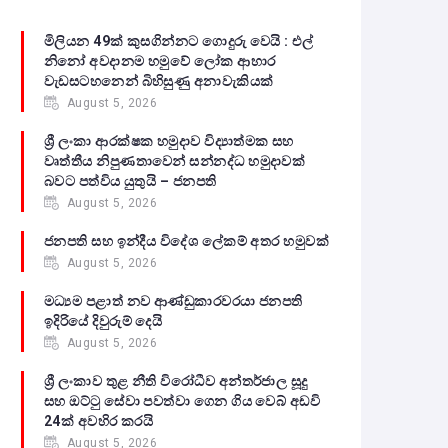
මිලියන 49ක් කුසගින්නට ගොදුරු වෙයි : එල්
නිනෝ අවදානම හමුවේ ලෝක ආහාර
වැඩසටහනෙන් බිහිසුණු අනාවැකියක්
August 5, 2026
ශ්‍රී ලංකා ආරක්ෂක හමුදාව විද්‍යාත්මක සහ
වෘත්තීය නිපුණතාවෙන් සන්නද්ධ හමුදාවක්
බවට පත්විය යුතුයි – ජනපති
August 5, 2026
ජනපති සහ ඉන්දීය විදේශ ලේකම් අතර හමුවක්
August 5, 2026
මධ්‍යම පළාත් නව ආණ්ඩුකාරවරයා ජනපති
ඉදිරියේ දිවුරුම් දෙයි
August 5, 2026
ශ්‍රී ලංකාව තුළ නීති විරෝධීව අන්තර්ජාල සූදු
සහ ඔට්ටු සේවා පවත්වා ගෙන ගිය වෙබ් අඩවි
24ක් අවහිර කරයි
August 5, 2026