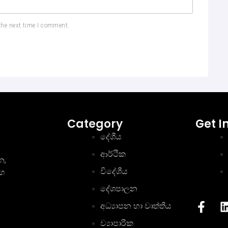
the next time I comment.
Category
Get I
දේශීය
ආර්ථික
න,
විදේශීය
මග
දේශපාලන
අධ්‍යාපන හා වෘත්තීය
ව්‍යාපාරික