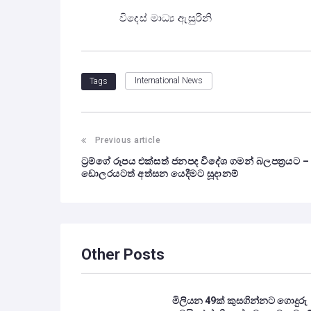
විදෙස් මාධ්‍ය ඇසුරිනි
International News
Tags
Previous article
ට්‍රම්ගේ රූපය එක්සත් ජනපද විදේශ ගමන් බලපත්‍රයට –
ඩොලරයටත් අත්සන යෙදීමට සූදානම්
Other Posts
මිලියන 49ක් කුසගින්නට ගොදුරු