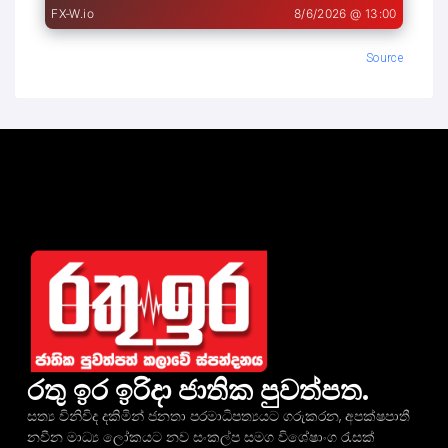
Source
රතු ඉර ඉරිදා ජාතික පුවත්පත.
සත්‍ය විනිවිද දකිමින් ජනතා පරමාධිපත්‍යයට ගරුකරන, අපක්ෂපාතී
නවීන මාධ්‍ය ලෝකයට නව සංකල්ප සමග විශේෂාංග රැසක්