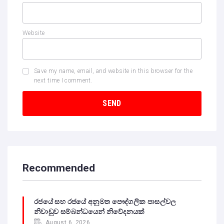
Website
Save my name, email, and website in this browser for the
next time I comment.
Recommended
රජයේ සහ රජයේ අනුමත පෞද්ගලික පාසල්වල
නිවාඩුව සම්බන්ධයෙන් නිවේදනයක්
August 6, 2026