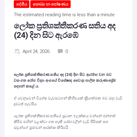
දේශීය
සෞඛ්‍ය හා පෝෂණය
The estimated reading time is less than a minute
ලෝක ප්‍රතිශක්තීකරණ සතිය අද
(24) දින සිට ඇරඹේ
April 24, 2026
0
ලෝක ප්‍රතිශක්තීකරණ සතිය අද (24) දින සිට ආරම්භ වන බව
වසංගත රෝග විද්‍යා අංශයේ විශේෂඥ වෛද්‍ය පාලිත කරුණාප්‍රේම
සඳහන් කළේ ය.
ඒ වෙනුවෙන් විශේෂ වැඩසටහන් කිහිපයක් ක්‍රියාත්මක බව ඔහු වැඩි
දුරටත් පැවසීය.
ලෝක ප්‍රතිශක්තිකරණ සතියේ ප්‍රධාන ඉලක්කය වන්නේ එන්නත්
කිරීම මඟින් වළක්වා ගත හැකි රෝගවලින් වැඩි පිරිසක් සහ
ඔවුන්ගේ ප්‍රජාවන් ආරක්ෂා කිරීමයි.