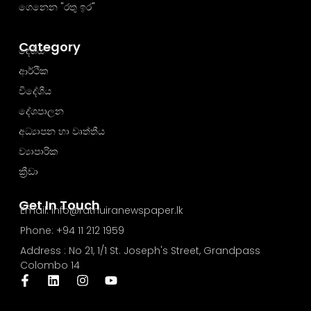
ගෙනෙන "රතු ඉර"
Category
දේශීය
ආර්ථික
විදේශීය
දේශපාලන
අධ්‍යාපන හා වෘත්තීය
ව්‍යාපාරික
ක්‍රීඩා
Get In Touch
Email: info@rathuiranewspaper.lk
Phone: +94 11 212 1959
Address : No 21, 1/1 St. Joseph's Street, Grandpass
Colombo 14