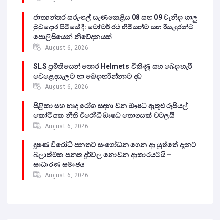
ජාත්‍යන්තර සරුංගල් සැණකෙළිය 08 සහ 09 වැනිදා ගාලු
මුවදොර පිටියේ දී: මෝටර් රථ හිමියන්ට සහ රියැදුරන්ට
පොලිසියෙන් නිවේදනයක්
August 6, 2026
SLS ප්‍රමිතියෙන් තොර Helmets විකිණූ සහ බෙදාහැරි
වෙළෙඳසැලට හා බෙදාහරින්නාට දඩ
August 6, 2026
පිළිකා සහ හෘද රෝග සඳහා වන ඖෂධ ඇතුළු රුපියල්
කෝටියක නීති විරෝධී ඖෂධ තොගයක් වටලයි
August 6, 2026
දූෂණ විරෝධි පනතට සංශෝධන ගෙන ආ යුත්තේ දැනට
බලාත්මක පනත දුර්වල නොවන ආකාරයටයි –
සාධාරණ සමාජය
August 6, 2026