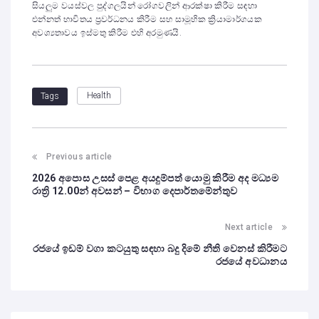
සියලුම වයස්වල පුද්ගලයින් රෝගවලින් ආරක්ෂා කිරීම සඳහා
එන්නත් භාවිතය ප්‍රවර්ධනය කිරීම සහ සාමූහික ක්‍රියාමාර්ගයක
අවශ්‍යතාවය ඉස්මතු කිරීම එහි අරමුණයි.
Health
Tags
Previous article
2026 අපොස උසස් පෙළ අයදුම්පත් යොමු කිරීම අද මධ්‍යම
රාත්‍රි 12.00න් අවසන් – විභාග දෙපාර්තමේන්තුව
Next article
රජයේ ඉඩම් වගා කටයුතු සඳහා බදු දිමේ නීති වෙනස් කිරීමට
රජයේ අවධානය