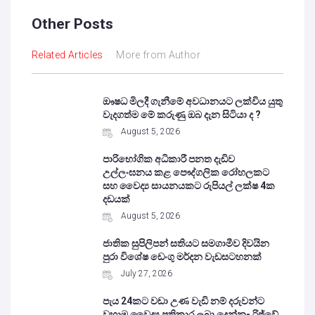
Other Posts
Related Articles
More from Author
ඖෂධ මිලදී ගැනීමේ අවධානයට ලක්විය යුතු
වැදගත්ම මේ කරුණු ඔබ දැන සිටියා ද ?
August 5, 2026
පාරිභෝගික අධිකාරී පනත දැඩිව
උල්ලංඝනය කළ පෞද්ගලික රෝහලකට
සහ වෛද්‍ය සායනයකට රුපියල් ලක්ෂ 4ක
දඩයක්
August 5, 2026
ජාතික සුපිලිපන් සතියට සමගාමීව දිවයින
පුරා විශේෂ ඩෙංගු මර්දන වැඩසටහනක්
July 27, 2026
පැය 24කට වඩා උණ වැඩි නම් දරුවන්ට
වහාම වෛද්‍ය ප්‍රතිකාර ලබා දෙන්න- රිජ්වේ