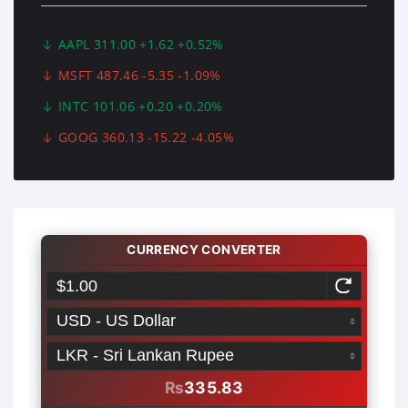
AAPL 311.00 +1.62 +0.52%
MSFT 487.46 -5.35 -1.09%
INTC 101.06 +0.20 +0.20%
GOOG 360.13 -15.22 -4.05%