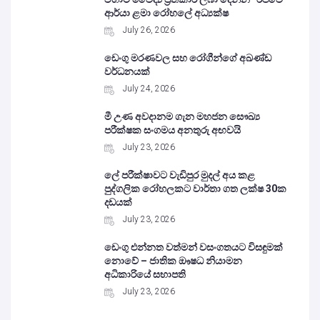
ආර්යා ළමා රෝහලේ අධ්‍යක්ෂ
July 26, 2026
ඩෙංගු මරණවල සහ රෝගීන්ගේ අඛණ්ඩ
වර්ධනයක්
July 24, 2026
මී උණ අවදානම ගැන මහජන සෞඛ්‍ය
පරීක්ෂක සංගමය අනතුරු අඟවයි
July 23, 2026
ලේ පරීක්ෂාවට වැඩිපුර මුදල් අය කළ
පුද්ගලික රෝහලකට වාර්තා ගත ලක්ෂ 30ක
දඩයක්
July 23, 2026
ඩෙංගු එන්නත වත්මන් වසංගතයට විසඳුමක්
නොවේ – ජාතික ඖෂධ නියාමන
අධිකාරියේ සභාපති
July 23, 2026