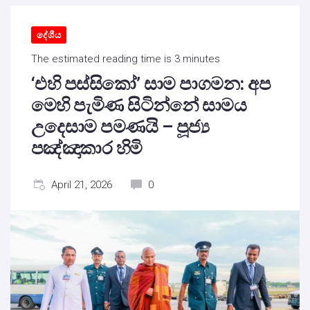
දේශීය
The estimated reading time is 3 minutes
‘එහි පස්සිකෝ’ සාම පාගමන: අප
මෙහි පැමිණ සිටින්නේ සාමය
උදෙසාම පමණයි – පූජ්‍ය
පඤ්ඤාකාර හිමි
April 21, 2026
0