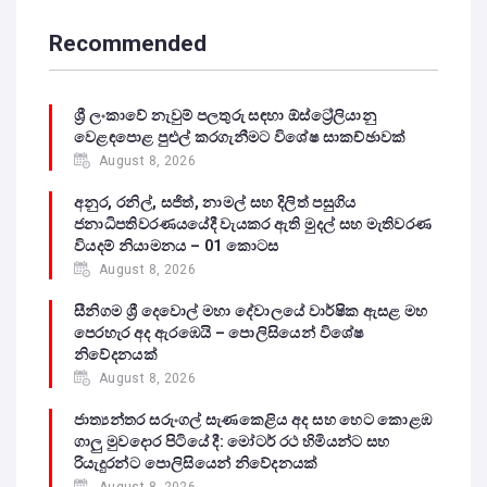
Recommended
ශ්‍රී ලංකාවේ නැවුම් පලතුරු සඳහා ඕස්ට්‍රේලියානු
වෙළඳපොළ පුළුල් කරගැනීමට විශේෂ සාකච්ඡාවක්
August 8, 2026
අනුර, රනිල්, සජිත්, නාමල් සහ දිලිත් පසුගිය
ජනාධිපතිවරණයයේදී වැයකර ඇති මුදල් සහ මැතිවරණ
වියදම් නියාමනය – 01 කොටස
August 8, 2026
සීනිගම ශ්‍රී දෙවොල් මහා දේවාලයේ වාර්ෂික ඇසළ මහ
පෙරහැර අද ඇරඹෙයි – පොලිසියෙන් විශේෂ
නිවේදනයක්
August 8, 2026
ජාත්‍යන්තර සරුංගල් සැණකෙළිය අද සහ හෙට කොළඹ
ගාලු මුවදොර පිටියේ දී: මෝටර් රථ හිමියන්ට සහ
රියැදුරන්ට පොලිසියෙන් නිවේදනයක්