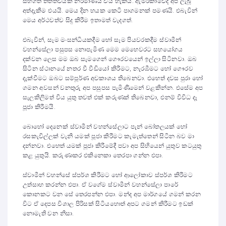
සහගත තත්ත්වයක් නිර්මාණය විය හැකියි. ඇමරිකාවේදී අප ලැබූ
අත්දැකීම එයයි. මෙය දින හයක කෙටි පාගමනක් පමණයි. එබැවින්
මෙය අර්ථවත්ව සිදු කිරීම ඉතාමත් වැදගත්.
එබැවින්, සෑම මංසන්ධියකදීම හෝ සෑම පියවරකදීම ස්වාමීන්
වහන්සේලා පසුපස නොපැමිණ මෙම මෙහෙවරට සහයෝගය
දක්වන ලෙස මම ඔබ සැමගෙන් ගෞරවයෙන් ඉල්ලා සිටිනවා. ඔබ
සිටින ස්ථානයේ නතර වී වීඩියෝ කිරීමට, නැරඹීමට හෝ ගෞරව
දැක්වීමට ඔබට සම්පූර්ණ අවකාශය තිබෙනවා. එහෙත් දවස පුරා හෝ
ගමන අවසන් වනතුරු අප පසුපස පැමිණීමෙන් වළකින්න. එසේම අප
සැලකිලිමත් විය යුතු තවත් එක් කරුණක් තිබෙනවා, එනම් විවිධ දෑ
පූජා කිරීමයි.
බොහෝ දෙනෙක් ස්වාමීන් වහන්සේලාට පැන් බෝතලයක් හෝ
රසකැවිල්ලක් වැනි යමක් පූජා කිරීමට කැමැත්තෙන් සිටින බව මා
දන්නවා. එහෙත් යමක් පූජා කිරීමේදී පවා අප සිහියෙන් යුතුව කටයුතු
කළ යුතුයි. කරුණාකර එකිනෙකා තෙරපා ගන්න එපා.
ස්වාමීන් වහන්සේ ස්පර්ශ කිරීමට හෝ ආලෝකාව ස්පර්ශ කිරීමට
උත්සාහ කරන්න එපා. ඒ වගේම ස්වාමීන් වහන්සේලා පාරේ
කොනකට වන සේ තෙරපන්න එපා. මන්ද අප මාර්ගයේ ගමන් කරන
විට ඒ දෙපස විශාල පිරිසක් සිටියහොත් අපට ගමන් කිරීමට ඉඩක්
නොමැති වන නිසා.