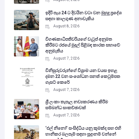
ඉදිරි පැය 24 ට දිවයින වටා වන මුහුදු ප්‍රදේශ
සඳහා කාලගුණ අනාවැකිය
August 8, 2026
විගණකාධිපතිවරියගේ වැටුප් අනුමත
කිරීමට රජයේ මුදල් පිළිබඳ කාරක සභාවේ
අනුමැතිය
August 7, 2026
විනිසුරුවරුන්ගේ විශ්‍රාම යන වයස ඉහළ
දමන 22 වන සංශෝධන පනත් කෙටුම්පත
ගැසට් කෙරේ
August 7, 2026
ශ්‍රී ලංකා තැපෑල නව්‍යකරණය කිරීම
සම්බන්ධ සාකච්ඡාවක්
August 7, 2026
‘එල් නිනෝ’ සංසිද්ධිය යනු කුමක්ද සහ එහි
හානිකර බලපෑම් සඳහා සූදානම් වන්නේ