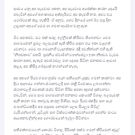
සාමය යනු අප සැවොම පතන, අප සැවොම අපේක්ෂා කරන දෙයයි.
එබැවින් අපගේ අහංකාරය අත්හැරීමට අප කැමති නම්, අපට එය
යථාර්ථයක් කළ හැකියි. ඒ අනුව, හෙට දිනයේ හෝ ඊට පසු දින
උදෑසන අපගේ මෙම පා ගමන ආරම්භ වනු ඇත.
මීට අමතරව, මට එක් සරල ඉල්ලීමක් කිරීමට තිබෙනවා. මෙම
පාගමනෙන් ප්‍රබල බලපෑමක් ඇති කිරීම සඳහා එය ඉතා වැදගත්
වෙනවා. මෙම පා ගමනෙහි වැදගත්කම රැඳී පවතින්නේ එහි ඇති
“නිහඬතාව” මතයි. පූජනීය ස්වාමීන් වහන්සේලා ඉතා නිහඬව වැඩම
කරන අතර, ඇතැම් අවස්ථාවල මඟ දෙපස සිටින ජනතාවට ආචාර
කළද, අප කිසිදු ශබ්දයක් නගන්නේ නැහැ.
අප අපගේ පියවර සහ හුස්ම ගැන සතියෙන් යුතුව ගමන් කරනවා. අප
දිවා ආහාරය ගන්නා ස්ථානවලදී සහ රාත්‍රී විවේකය ලබාගන්නා
ස්ථානවලදී පමණක් රැස්ව සිටින පිරිස අමතා අදහස් දක්වනවා.
එබැවින්, මෙම සාම පාගමනෙන් ජනතාව කෙරෙහි විශාල බලපෑමක්
ඇති කරන බව තහවුරු කරනු පිණිස, සෑම පියවරකදීම සහ සෑම
මංසන්ධියකදීම අප පසුපස නොඑන ලෙස සියලුම සිවිල්
වැසියන්ගෙන්, යූටියුබ් සහ ටික්ටොක්කරුවන්ගෙන් මෙන්ම මාධ්‍ය
ආයතනවලින්ද අප ගෞරවයෙන් ඉල්ලා සිටිනවා.
සතිමත්භාවයෙන් තොරව විශාල පිරිසක් එක්ව ගමන් කිරීමෙන් අවුල්