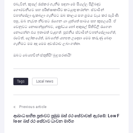
එබැවින්, කුසල් රැස්කර ගැනීම සඳහා මේ සියල්ල පිළිබඳව
ගෞරවනීයව සහ පරීක්ෂාකාරීව කටයුතු කරන්න. ස්වාමීන්
වහන්සේලා දැකබලා ගැනීමට ඔබ කාලය සහ ශ්‍රමය වැය කර පැමිණි
පසු, ඔබ නැවත නිවසට රැගෙන යා යුත්තේ සාමය සහ කුසලයයි. ඒ
වෙනුවට නොසන්සුන්බව, ක්‍රෝධය හෝ අකුසල් සිතිවිලි රැගෙන
නොයන්න.එය ඉතාමත් වැදගත්. පූජනීය ස්වාමීන් වහන්සේලාගේත්,
රටේත්, ලෝකයේත්, ඔබගේත් යහපත උදෙසා මෙම කරුණු බෙදා
ගැනීමට මම අද මෙම අවස්ථාව ලබා ගත්තා.
ඔබට බෙහෙවින් ස්තුතියි! බුදු සරණයි!
Local news
Tags
Previous article
ආබාධ සහිත ප්‍රජාවට ප්‍රමුඛ බස් රථ සේවාවක් ඇරඹේ: Low F
loor බස් රථ සේවාව ධාවන මාර්ග