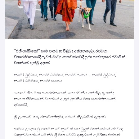
“එහි පස්සිකෝ” සාම පාගමන පිළිබඳ අත්තනගල්ල රජමහා
විහාරස්ථානයේදී පැවති මාධ්‍ය සාකච්ඡාවේදී පූජ්‍ය පඤ්ඤාකාර ස්වාමීන්
වහන්සේ දැක්වූ අදහස්
නමෝ බුද්ධාය, නමෝ ධම්මාය, නමෝ සංඝාය – නමෝ බුද්ධාය,
නමෝ ධම්මාය, නමෝ සංඝාය
ගෞරවනීය මහා සංඝරත්නයෙන්, ගෞරවනීය පන්නිල ආනන්ද
නායක හිමිපාණන් වහන්සේ ඇතුළු පූජනීය මහා සංඝරත්නයෙන්
අවසරයි,
ශ්‍රී ලංකාවේ ගරු ජනාධිපතිතුමා, රජයේ නිලධාරීන් ඇතුළුව
සාමය උදෙසා වූ පාගමන වෙනුවෙන් සහ බුදුන් වහන්සේගේ සර්වඥ
ධාතූන් වහන්සේ මෙන්ම ශ්‍රී මහා බෝධි අංකුරයක් ඇමරිකා එක්සත්