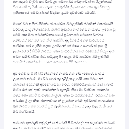
ජනපදයට වැඩම කරවීමේ දූත මෙහෙවර වෙනුවෙන් තායිලන්තයේ
සිට මෙහි පැමිණි ඔබ සැමටද ස්තුතියි! ශ්‍රී ලංකාවේ සහ ඇමරිකානු
ඉතිහාසයේ මෙවැන්නක් සිදුවන ප්‍රථම අවස්ථාව මෙයයි.
මාගේ වම් පසින් සිටින්නේ පණ්ඩිත විමලකීර්ති ස්වාමීන් වහන්සේයි.
සර්වඥ ධාතූන් වහන්සේ, බෝධි අංකුරය භාර දීම සහ සාමය උදෙසා වූ
මෙම පාගමන සම්බන්ධීකරණයේ ප්‍රධානතම මෙහෙයවන්නා
උන්වහන්සේ බව මට කිව හැකියි. අද දිනයේ මෙම කර්තව්‍යය
සාර්ථක කර ගැනීම සඳහා උන්වහන්සේ මාස ගණනාවක් පුරා ශ්‍රී
ලංකාවේ රැඳී සිටිමින් රජය, මහා සංඝරත්නය සහ අනෙකුත් සියලු අංශ
සමඟ සම්බන්ධීකරණ කටයුතු සිදු කළා. මම පණ්ඩිත විමලකීර්ති
ස්වාමීන් වහන්සේට මාගේ ගෞරවය පිරිනමනවා.
අප මෙහි පැමිණ සිටින්නේ වෙන කිසිවක් නිසා නොව, සාමය
උදෙසාම පමණි. මා මීට පෙර පැහැදිලි කළ පරිදි සහ ඔබගෙන්
බොහෝ දෙනෙක් අපගේ සංසදය හරහා අන්තර්ජාලයෙන් හෝ සමාජ
මාධ්‍ය ඔස්සේ අපව නරඹන්නට ඇතැයි කියා මා විශ්වාස කරනවා.
මෙය ඉතා කෙටි පාගමනක් වුවද, මහා සංඝරත්නයෙන්, රජයෙන් සහ
සමස්ත ශ්‍රී ලාංකික ජනතාවගෙන් ලැබෙන මෙම අතිමහත් සහයෝගය
තුළින් අපට මේ රටටත් මුළු ලෝකයටමත් සාමය උදා කළ හැකි බව
මට විශ්වාසයි.
සාමයට අකමැති කවුරුන් හෝ මෙහි සිටිනවාද? අප සැවොම සාමයට
ආදරය කරනවා නේද? අප සැවොම සොයන්නේ සාමය නේද? මෙම