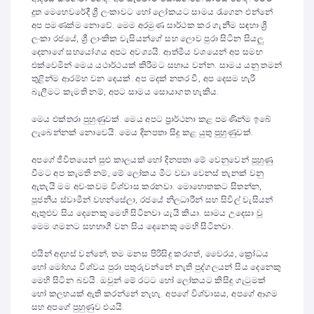
දූත මෙහෙවරේදී ශ්‍රී ලංකාවට හෝ ලෝකයට සාමය රැගෙන එන්නේ
අප පමණක්ම නොවේ. මෙම අරමුණ සාර්ථක කර ගැනීම සඳහා ශ්‍රී
ලංකා රජයේ, ශ්‍රී ලාංකික වැසියන්ගේ සහ ලොව පුරා සිටින සියලු
දෙනාගේ සහයෝගය අපට අවශ්‍යයි. ආත්මීය වශයෙන් අප සමඟ
එක්වෙමින් මෙය යථාර්ථයක් කිරීමට සහාය වන්න. සාමය යනු තමන්
තුළින්ම ආරම්භ වන දෙයක්. අප මදක් නතර වී, අප දෙසම හැරී
බැලීමට කැමති නම්, අපට සාමය සොයාගත හැකිය.
මෙය එක්තරා පුහුණුවක්. මෙය අපට ප්‍රාර්ථනා කළ පමණින්ම ඉබේ
ලැබෙන්නක් නොවෙයි. මෙය දිනපතා සිදු කළ යුතු පුහුණුවක්.
අපගේ ජීවිතයෙන් සුළු කාලයක් හෝ දිනපතා මේ වෙනුවෙන් පුහුණු
වීමට අප කැමති නම්, මේ ලෝකය මීට වඩා වෙනස් තැනක් වනු
ඇතැයි මම අවංකවම විශ්වාස කරනවා. මොහොතකට සිතන්න,
පූජනීය ස්වාමීන් වහන්සේලා, රජයේ නිලධාරීන් සහ සිවිල් වැසියන්
ඇතුළුව සිය දෙනෙකු මෙහි සිටිනවා යැයි කියා. සාමය උදෙසා වූ
මෙම ගමනට සහභාගී වන සිය දෙනෙකු මෙහි සිටිනවා.
එයින් අදහස් වන්නේ, තම මනස පිරිසිදු කරගත්, වෛරය, ක්‍රෝධය
හෝ මෝහය විශ්වය පුරා පතුරුවන්නේ නැති පුද්ගලයන් සිය දෙනෙකු
මෙහි සිටින බවයි. ඔවුන් මේ රටට හෝ ලෝකයට කිසිදු ගැටුමක්
හෝ කලහයක් ඇති කරන්නේ නැහැ. අපගේ විශ්වාසය, අපගේ ආගම
සහ අපගේ පුහුණුව එයයි.