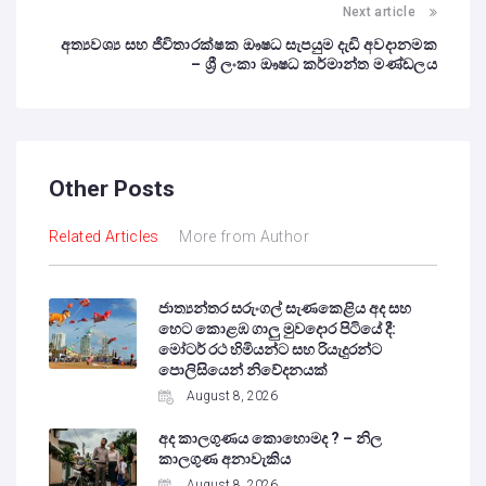
Next article
අත්‍යවශ්‍ය සහ ජීවිතාරක්ෂක ඖෂධ සැපයුම දැඩි අවදානමක
– ශ්‍රී ලංකා ඖෂධ කර්මාන්ත මණ්ඩලය
Other Posts
Related Articles
More from Author
ජාත්‍යන්තර සරුංගල් සැණකෙළිය අද සහ
හෙට කොළඹ ගාලු මුවදොර පිටියේ දී:
මෝටර් රථ හිමියන්ට සහ රියැදුරන්ට
පොලිසියෙන් නිවේදනයක්
August 8, 2026
අද කාලගුණය කොහොමද ? – නිල
කාලගුණ අනාවැකිය
August 8, 2026