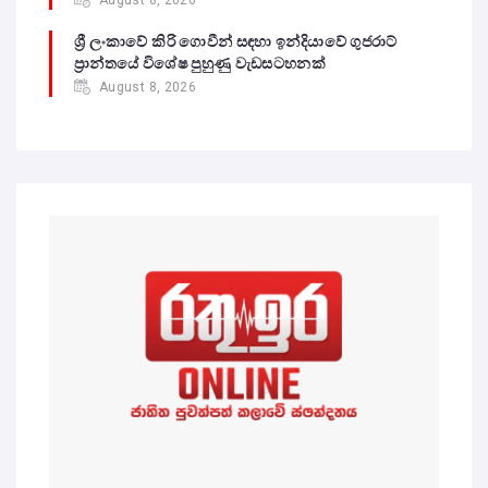
August 8, 2026
ශ්‍රී ලංකාවේ කිරි ගොවීන් සඳහා ඉන්දියාවේ ගුජරාට්
ප්‍රාන්තයේ විශේෂ පුහුණු වැඩසටහනක්
August 8, 2026