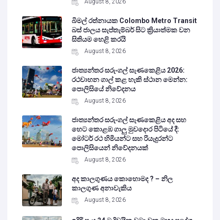
August 8, 2026
බිමල් රත්නායක Colombo Metro Transit
බස් ජාලය සැප්තැම්බර් සිට ක්‍රියාත්මක වන
සිතියම හෙළි කරයි
August 8, 2026
ජාත්‍යන්තර සරුංගල් සැණකෙළිය 2026:
රථවාහන ගාල් කළ හැකි ස්ථාන මෙන්න:
පොලිසියේ නිවේදනය
August 8, 2026
ජාත්‍යන්තර සරුංගල් සැණකෙළිය අද සහ
හෙට කොළඹ ගාලු මුවදොර පිටියේ දී:
මෝටර් රථ හිමියන්ට සහ රියැදුරන්ට
පොලිසියෙන් නිවේදනයක්
August 8, 2026
අද කාලගුණය කොහොමද ? – නිල
කාලගුණ අනාවැකිය
August 8, 2026