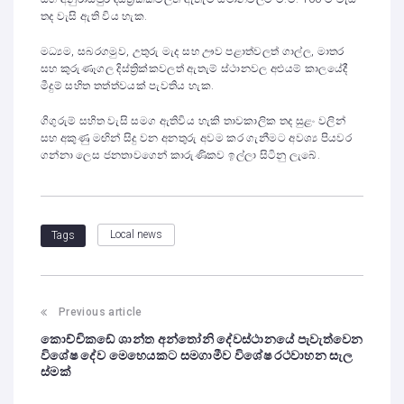
තද වැසි ඇති විය හැක.
මධ්‍යම, සබරගමුව, උතුරු මැද සහ ඌව පළාත්වලත් ගාල්ල, මාතර
සහ කුරුණෑගල දිස්ත්‍රික්කවලත් ඇතැම් ස්ථානවල අළුයම් කාලයේදී
මීදුම් සහිත තත්ත්වයක් පැවතිය හැක.
ගිගුරුම් සහිත වැසි සමග ඇතිවිය හැකි තාවකාලික තද සුළං වලින්
සහ අකුණු මඟින් සිදු වන අනතුරු අවම කර ගැනීමට අවශ්‍ය පියවර
ගන්නා ලෙස ජනතාවගෙන් කාරුණිකව ඉල්ලා සිටිනු ලැබේ.
Local news
Tags
Previous article
කොච්චිකඩේ ශාන්ත අන්තෝනි දේවස්ථානයේ පැවැත්වෙන
විශේෂ දේව මෙහෙයකට සමගාමීව විශේෂ රථවාහන සැල
ස්මක්