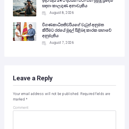
ඉදිරි පැය 24 ට දිවයින වටා වන මුහුදු ප්‍රදේශ
සඳහා කාලගුණ අනාවැකිය
August 8, 2026
විගණකාධිපතිවරියගේ වැටුප් අනුමත
කිරීමට රජයේ මුදල් පිළිබඳ කාරක සභාවේ
අනුමැතිය
August 7, 2026
Leave a Reply
Your email address will not be published.
Required fields are
marked
*
Comment