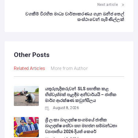
Next article
වගකීම් විරහිත මාධ්‍ය වාර්තාකරණය ගැන ඛනිජ තෙල්
සංස්ථාවෙන් පැමිණිල්ලක්
Other Posts
Related Articles
More from Author
යතුරුපැදිකරුවන් SLS සහතික කළ
හිස්වැස්මක් පැළඳීම අනිවාර්යයි – ජාතික
මාර්ග ආරක්ෂණ කවුන්සිලය
August 8, 2026
ශ්‍රී ලංකා බාලදක්ෂ සංගමයේ ජාතික
බාලදක්ෂ සේවා සහ මහජන සම්බන්ධතා
ව්‍යාපෘතිය 2026 දියත් කෙරේ