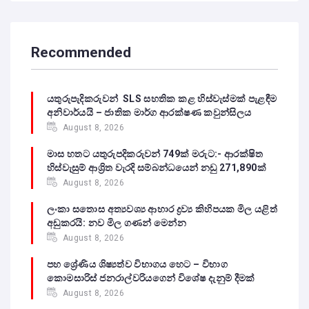
Recommended
යතුරුපැදිකරුවන් SLS සහතික කළ හිස්වැස්මක් පැළඳීම
අනිවාර්යයි – ජාතික මාර්ග ආරක්ෂණ කවුන්සිලය
August 8, 2026
මාස හතට යතුරුපදිකරුවන් 749ක් මරුට:- ආරක්ෂිත
හිස්වැසුම් ආශ්‍රිත වැරදි සම්බන්ධයෙන් නඩු 271,890ක්
August 8, 2026
ලංකා සතොස අත්‍යවශ්‍ය ආහාර ද්‍රව්‍ය කිහිපයක මිල යළිත්
අඩුකරයි: නව මිල ගණන් මෙන්න
August 8, 2026
පහ ශ්‍රේණිය ශිෂ්‍යත්ව විභාගය හෙට – විභාග
කොමසාරිස් ජනරාල්වරියගෙන් විශේෂ දැනුම් දීමක්
August 8, 2026