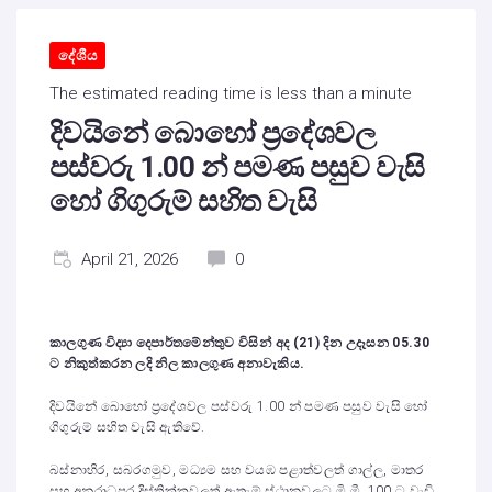
දේශීය
The estimated reading time is less than a minute
දිවයිනේ බොහෝ ප්‍රදේශවල
පස්වරු 1.00 න් පමණ පසුව වැසි
හෝ ගිගුරුම් සහිත වැසි
April 21, 2026
0
කාලගුණ විද්‍යා දෙපාර්තමේන්තුව විසින් අද (
21
)
දින උදෑසන
05.30
ට නිකුත්කරන ලදි නිල කාලගුණ අනාවැකිය.
දිවයිනේ බොහෝ ප්‍රදේශවල පස්වරු 1.00 න් පමණ පසුව වැසි හෝ
ගිගුරුම් සහිත වැසි ඇතිවේ.
බස්නාහිර, සබරගමුව, මධ්‍යම සහ වයඹ පළාත්වලත් ගාල්ල, මාතර
සහ අනුරාධපුර දිස්ත්‍රික්කවලත් ඇතැම් ස්ථානවලට මි.මී. 100 ට වැඩි