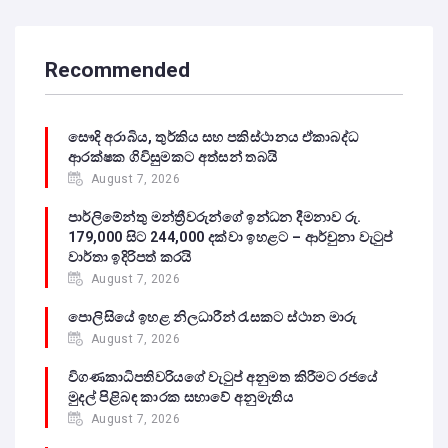
Recommended
සෞදි අරාබිය, තුර්කිය සහ පකිස්ථානය ඒකාබද්ධ
ආරක්ෂක ගිවිසුමකට අත්සන් තබයි
August 7, 2026
පාර්ලිමේන්තු මන්ත්‍රීවරුන්ගේ ඉන්ධන දීමනාව රු.
179,000 සිට 244,000 දක්වා ඉහළට – ආර්චුනා වැටුප්
වාර්තා ඉදිරිපත් කරයි
August 7, 2026
පොලිසියේ ඉහළ නිලධාරීන් රැසකට ස්ථාන මාරු
August 7, 2026
විගණකාධිපතිවරියගේ වැටුප් අනුමත කිරීමට රජයේ
මුදල් පිළිබඳ කාරක සභාවේ අනුමැතිය
August 7, 2026