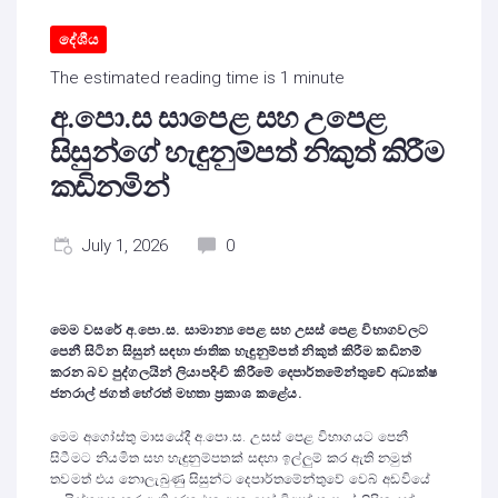
දේශීය
The estimated reading time is 1 minute
අ.පො.ස සාපෙළ සහ උපෙළ
සිසුන්ගේ හැඳුනුම්පත් නිකුත් කිරීම
කඩිනමින්
July 1, 2026
0
මෙම වසරේ අ.පො.ස. සාමාන්‍ය පෙළ සහ උසස් පෙළ විභාගවලට
පෙනී සිටින සිසුන් සඳහා ජාතික හැඳුනුම්පත් නිකුත් කිරීම කඩිනම්
කරන බව පුද්ගලයින් ලියාපදිංචි කිරීමේ දෙපාර්තමේන්තුවේ අධ්‍යක්ෂ
ජනරාල් ජගත් හේරත් මහතා ප්‍රකාශ කළේය.
මෙම අගෝස්තු මාසයේදී අ.පො.ස. උසස් පෙළ විභාගයට පෙනී
සිටීමට නියමිත සහ හැඳුනුම්පතක් සඳහා ඉල්ලුම් කර ඇති නමුත්
තවමත් එය නොලැබුණු සිසුන්ට දෙපාර්තමේන්තුවේ වෙබ් අඩවියේ