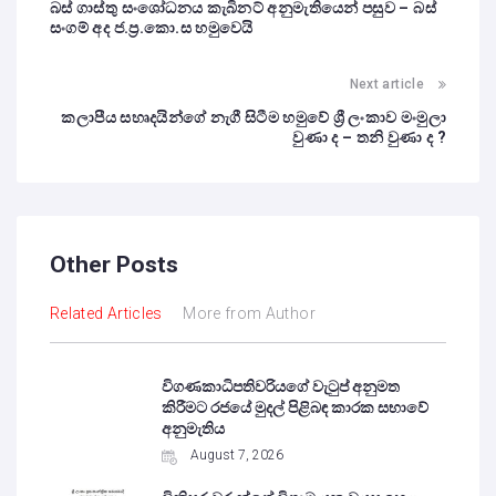
බස් ගාස්තු සංශෝධනය කැබිනට් අනුමැතියෙන් පසුව – බස්
සංගම් අද ජ.ප්‍ර.කො.ස හමුවෙයි
Next article
කලාපීය සහෘදයින්ගේ නැගී සිටීම හමුවේ ශ්‍රී ලංකාව මංමුලා
වුණා ද – තනි වුණා ද ?
Other Posts
Related Articles
More from Author
විගණකාධිපතිවරියගේ වැටුප් අනුමත
කිරීමට රජයේ මුදල් පිළිබඳ කාරක සභාවේ
අනුමැතිය
August 7, 2026