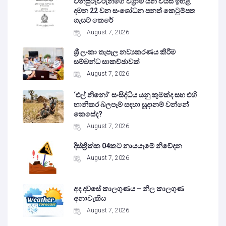
විනිසුරුවරුන්ගේ විශ්‍රාම යන වයස ඉහළ
දමන 22 වන සංශෝධන පනත් කෙටුම්පත
ගැසට් කෙරේ
August 7, 2026
ශ්‍රී ලංකා තැපෑල නව්‍යකරණය කිරීම
සම්බන්ධ සාකච්ඡාවක්
August 7, 2026
‘එල් නිනෝ’ සංසිද්ධිය යනු කුමක්ද සහ එහි
හානිකර බලපෑම් සඳහා සූදානම් වන්නේ
කෙසේද?
August 7, 2026
දිස්ත්‍රික්ක 04කට නායයෑමේ නිවේදන
August 7, 2026
අද දවසේ කාලගුණය – නිල කාලගුණ
අනාවැකිය
August 7, 2026