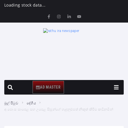
Loading stock data...
AD MASTER
මුල් පිටුව
දේශීය
අ.පො.ස සාපෙළ සහ උපෙළ සිසුන්ගේ හැඳුනුම්පත් නිකුත් කිරීම කඩිනමින්