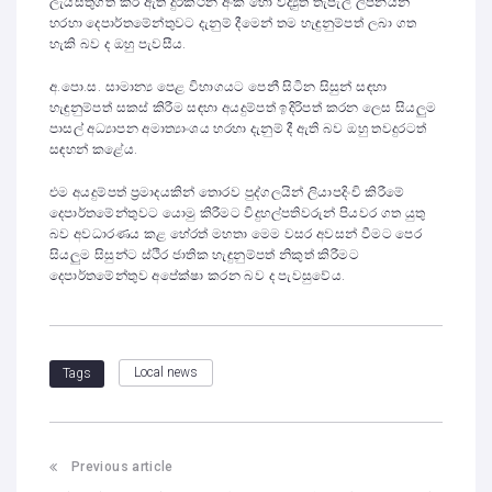
ලැයිස්තුගත කර ඇති දුරකථන අංක හෝ විද්‍යුත් තැපැල් ලිපිනයන්
හරහා දෙපාර්තමේන්තුවට දැනුම් දීමෙන් තම හැඳුනුම්පත් ලබා ගත
හැකි බව ද ඔහු පැවසීය.
අ.පො.ස. සාමාන්‍ය පෙළ විභාගයට පෙනී සිටින සිසුන් සඳහා
හැඳුනුම්පත් සකස් කිරීම සඳහා අයදුම්පත් ඉදිරිපත් කරන ලෙස සියලුම
පාසල් අධ්‍යාපන අමාත්‍යාංශය හරහා දැනුම් දී ඇති බව ඔහු තවදුරටත්
සඳහන් කළේය.
එම අයදුම්පත් ප්‍රමාදයකින් තොරව පුද්ගලයින් ලියාපදිංචි කිරීමේ
දෙපාර්තමේන්තුවට යොමු කිරීමට විදුහල්පතිවරුන් පියවර ගත යුතු
බව අවධාරණය කළ හේරත් මහතා මෙම වසර අවසන් වීමට පෙර
සියලුම සිසුන්ට ස්ථිර ජාතික හැඳුනුම්පත් නිකුත් කිරීමට
දෙපාර්තමේන්තුව අපේක්ෂා කරන බව ද පැවසුවේය.
Local news
Tags
Previous article