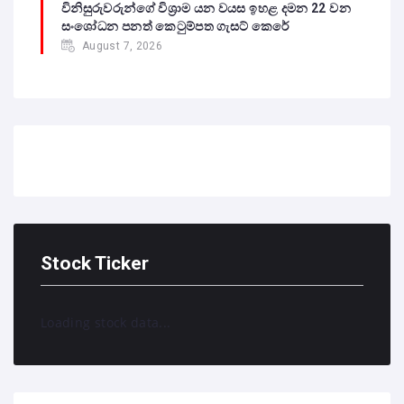
විනිසුරුවරුන්ගේ විශ්‍රාම යන වයස ඉහළ දමන 22 වන
සංශෝධන පනත් කෙටුම්පත ගැසට් කෙරේ
August 7, 2026
Stock Ticker
Loading stock data...