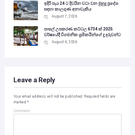
ඉදිරි පැය 24 ට දිවයින වටා වන මුහුදු ප්‍රදේශ
සඳහා කාලගුණ අනාවැකිය
August 7, 2026
පාසල් උපකරණ කට්ටල 6734 ක් 2025
වර්ෂයේදී විගමනික ශ්‍රමිකයින්ගේ දූ දරුවන්ට
August 6, 2026
Leave a Reply
Your email address will not be published.
Required fields are
marked
*
Comment