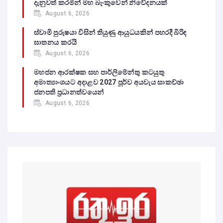
දැනුවත් කරමින් මහ බැංකුවෙන් නිවේදනයක්
August 6, 2026
ස්වාමි පුරුෂයා විසින් තියුණු ආයුධයකින් පහරදී බිරිඳ
ඝාතනය කරයි
August 6, 2026
මහජන ආරක්ෂක සහ පාර්ලිමේන්තු කටයුතු
අමාත්‍යාංශයට අදාළව 2027 පූර්ව අයවැය සාකච්ඡා
ජනපති ප්‍රධානත්වයෙන්
August 6, 2026