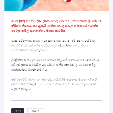
හෙට (02) දින සිට දින තුනක ඩෙංගු මර්දන වැඩසටහනක් ක්‍රියාත්මක
කිරීමට තීරණය කර ඇතැයි ජාතික ඩෙංගු මර්දන ඒකකයේ අධ්‍යක්ෂ
වෛද්‍ය කපිල කන්නන්ගර මහතා පැවසීය.
රාජ්‍ය පරිපාලන, පළාත් සභා සහ පළාත් පාලන අමාත්‍යාංශයේ මඟ
පෙන්වීම යටතේ මෙම වැඩසටහන ක්‍රියාත්මක කරන බව ද
කන්නන්ගර මහතා පැවසීය.
දිස්ත්‍රික්ක 6 ක් පුරා සෞඛ්‍ය වෛද්‍ය නිලධාරී කොට්ඨාශ 124ක ඩෙංගු
අධි අවදානම් මට්ටමින් අඛණ්ඩව පැතිර යන බව ද වෛද්‍ය කපිල
කන්නන්ගර මහතා පැවසීය.
මේ වන විට ඩෙංගු ආසාදිත පුද්ගලයින් 32 දෙනෙකු මියගොස් ඇති
අතර රෝගීන් 54,000කට වඩා වාර්තා වී ඇති බව ඔහු වැඩි දුරටත්
සඳහන් කළේය.
Health
Tags