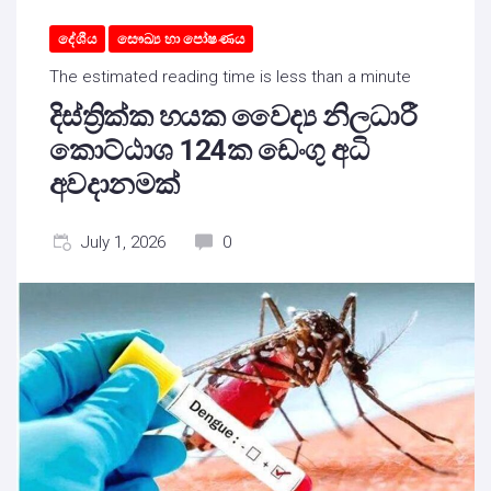
දේශීය
සෞඛ්‍ය හා පෝෂණය
The estimated reading time is less than a minute
දිස්ත්‍රික්ක හයක වෛද්‍ය නිලධාරී
කොට්ඨාශ 124ක ඩෙංගු අධි
අවදානමක්
July 1, 2026
0