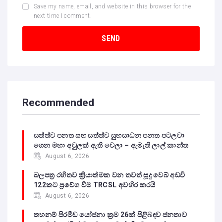
Save my name, email, and website in this browser for the
next time I comment.
Recommended
සත්ත්ව පනත සහ සත්ත්ව සුභසාධන පනත පටලවා
ගෙන මහා අවුලක් ඇති වෙලා – ඇමැති ලාල් කාන්ත
August 6, 2026
බලපත්‍ර රහිතව ක්‍රියාත්මක වන තවත් සූදු වෙබ් අඩවි
122කට ප්‍රවේශ වීම TRCSL අවහිර කරයි
August 6, 2026
තහනම් පිරමීඩ යෝජනා ක්‍රම 26ක් පිළිබඳව ජනතාව