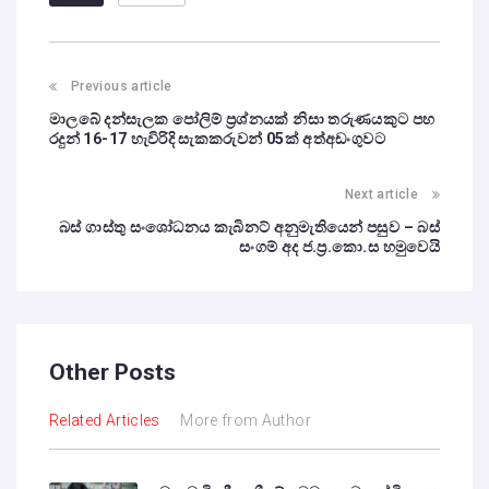
Previous article
මාලබේ දන්සැලක පෝලිම් ප්‍රශ්නයක් නිසා තරුණයකුට පහ
රදුන් 16-17 හැවිරිදි සැකකරුවන් 05ක් අත්අඩංගුවට
Next article
බස් ගාස්තු සංශෝධනය කැබිනට් අනුමැතියෙන් පසුව – බස්
සංගම් අද ජ.ප්‍ර.කො.ස හමුවෙයි
Other Posts
Related Articles
More from Author