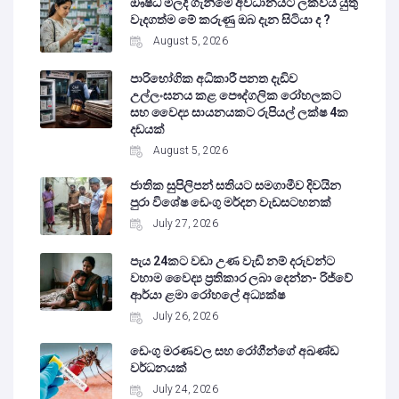
ඖෂධ මිලදී ගැනීමේ අවධානයට ලක්විය යුතු
වැදගත්ම මේ කරුණු ඔබ දැන සිටියා ද ?
August 5, 2026
පාරිභෝගික අධිකාරී පනත දැඩිව
උල්ලංඝනය කළ පෞද්ගලික රෝහලකට
සහ වෛද්‍ය සායනයකට රුපියල් ලක්ෂ 4ක
දඩයක්
August 5, 2026
ජාතික සුපිලිපන් සතියට සමගාමීව දිවයින
පුරා විශේෂ ඩෙංගු මර්දන වැඩසටහනක්
July 27, 2026
පැය 24කට වඩා උණ වැඩි නම් දරුවන්ට
වහාම වෛද්‍ය ප්‍රතිකාර ලබා දෙන්න- රිජ්වේ
ආර්යා ළමා රෝහලේ අධ්‍යක්ෂ
July 26, 2026
ඩෙංගු මරණවල සහ රෝගීන්ගේ අඛණ්ඩ
වර්ධනයක්
July 24, 2026