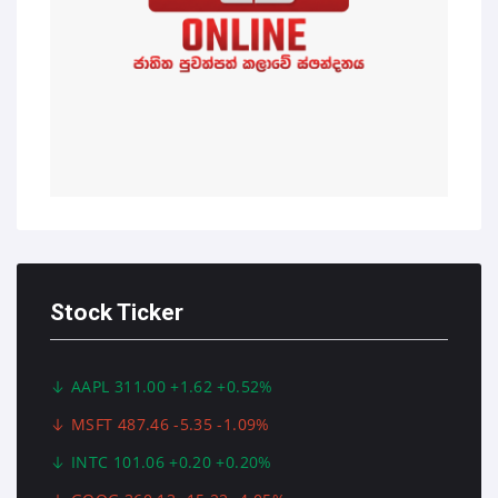
Stock Ticker
AAPL 311.00 +1.62 +0.52%
MSFT 487.46 -5.35 -1.09%
INTC 101.06 +0.20 +0.20%