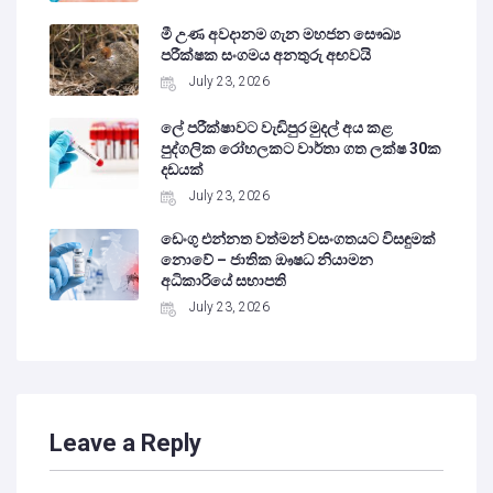
මී උණ අවදානම ගැන මහජන සෞඛ්‍ය
පරීක්ෂක සංගමය අනතුරු අඟවයි
July 23, 2026
ලේ පරීක්ෂාවට වැඩිපුර මුදල් අය කළ
පුද්ගලික රෝහලකට වාර්තා ගත ලක්ෂ 30ක
දඩයක්
July 23, 2026
ඩෙංගු එන්නත වත්මන් වසංගතයට විසඳුමක්
නොවේ – ජාතික ඖෂධ නියාමන
අධිකාරියේ සභාපති
July 23, 2026
Leave a Reply