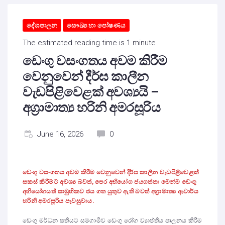
දේශපාලන
සෞඛ්‍ය හා පෝෂණය
The estimated reading time is 1 minute
ඩෙංගු වසංගතය අවම කිරීම
වෙනුවෙන් දීර්ඝ කාලීන
වැඩපිළිවෙළක් අවශ්‍යයි –
අග්‍රාමාත්‍ය හරිනි අමරසූරිය
June 16, 2026
0
ඩෙංගු වසංගතය අවම කිරීම වෙනුවෙන් දීර්ඝ කාලීන වැඩපිළිවෙළක්
සකස් කිරීමට අවශ්‍ය බවත්, පෙර අභියෝග ජයගත්තා මෙන්ම ඩෙංගු
අභියෝගයත් සාමුහිකව ජය ගත යුතුව ඇති බවත් අග්‍රාමාත්‍ය ආචාර්ය
හරිනි අමරසූරිය පැවසුවාය.
ඩෙංගු මර්ධන සතියට සමගාමීව ඩෙංගු රෝග ව්‍යාප්තිය පාලනය කිරීම