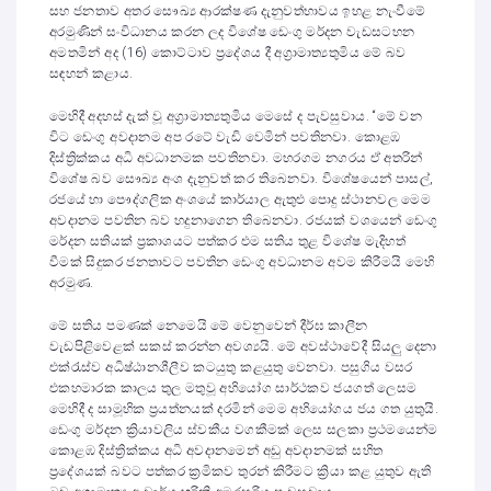
සහ ජනතාව අතර සෞඛ්‍ය ආරක්ෂණ දැනුවත්භාවය ඉහළ නැංවීමේ
අරමුණින් සංවිධානය කරන ලද විශේෂ ඩෙංගු මර්දන වැඩසටහන
අමතමින් අද (16) කොට්ටාව ප්‍රදේශය දී අග්‍රාමාත්‍යතුමිය මේ බව
සඳහන් කළාය.
මෙහිදී අදහස් දැක් වූ අග්‍රාමාත්‍යතුමිය මෙසේ ද පැවසුවාය. “මේ වන
විට ඩෙංගු අවදානම අප රටේ වැඩි වෙමින් පවතිනවා. කොළඹ
දිස්ත්‍රික්කය අධි අවධානමක පවතිනවා. මහරගම නගරය ඒ අතරින්
විශේෂ බව සෞඛ්‍ය අංශ දැනුවත් කර තිබෙනවා. විශේෂයෙන් පාසල්,
රජයේ හා පෞද්ගලික අංශයේ කාර්යාල ඇතුළු පොදු ස්ථානවල මෙම
අවදානම පවතින බව හදුනාගෙන තිබෙනවා. රජයක් වශයෙන් ඩෙංගු
මර්දන සතියක් ප්‍රකාශයට පත්කර එම සතිය තුළ විශේෂ මැදිහත්
වීමක් සිදුකර ජනතාවට පවතින ඩෙංගු අවධානම අවම කිරීමයි මෙහි
අරමුණ.
මේ සතිය පමණක් නෙමෙයි මේ වෙනුවෙන් දීර්ඝ කාලීන
වැඩපිළිවෙළක් සකස් කරන්න අවශ්‍යයි. මේ අවස්ථාවේදී සියලු දෙනා
එක්රැස්ව අධිෂ්ඨානශීලීව කටයුතු කළයුතු වෙනවා. පසුගිය වසර
එකහමාරක කාලය තුල මතුවූ අභියෝග සාර්ථකව ජයගත් ලෙසම
මෙහිදී ද සාමූහික ප්‍රයත්නයක් දරමින් මෙම අභියෝගය ජය ගත යුතුයි.
ඩෙංගු මර්දන ක්‍රියාවලිය ස්වකීය වගකීමක් ලෙස සලකා ප්‍රථමයෙන්ම
කොළඹ දිස්ත්‍රික්කය අධි අවදානමෙන් අඩු අවදානමක් සහිත
ප්‍රදේශයක් බවට පත්කර ක්‍රමිකව තුරන් කිරීමට ක්‍රියා කළ යුතුව ඇති