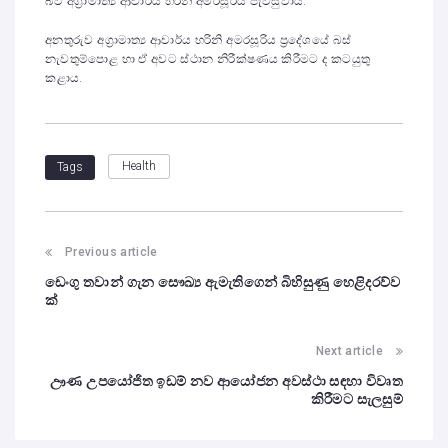
බව අග්‍රාමාත්‍ය ආචාර්ය හරිනි අමරසූරිය පැවසුවාය.
අනතුරුව අග්‍රාමාත්‍ය ආචාර්ය හරිනි අමරසූරිය ප්‍රදේශයේ බස්
නැවතුම්පොළ හා ඒ අවට ස්ථාන නිරීක්ෂණය කිරීමට ද කටයුතු
ක⁣ළාය.
Health
Tags
Previous article
ඩෙංගු තවාන් ගැන සෞඛ්‍ය ඇමැතිගෙන් බිහිසුණු හෙළිදරව්ව
ක්
Next article
ඌණ උපයෝජිත ඉඩම් නව ආයෝජන අවස්ථා සඳහා විවෘත
කිරීමට සැලසුම්