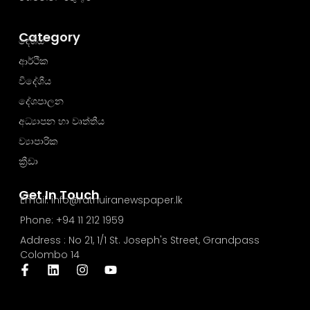
Category
දේශීය
ආර්ථික
විදේශීය
දේශපාලන
අධ්‍යාපන හා වෘත්තීය
ව්‍යාපාරික
ක්‍රීඩා
Get In Touch
Email: info@rathuiranewspaper.lk
Phone: +94 11 212 1959
Address : No 21, 1/1 St. Joseph's Street, Grandpass
Colombo 14