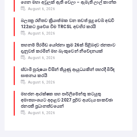
ගෙන මහා අවුලක් ඇති වෙලා – ඇමැති ලාල් කාන්ත
August 6, 2026
බලපත්‍ර රහිතව ක්‍රියාත්මක වන තවත් සූදු වෙබ් අඩවි
122කට ප්‍රවේශ වීම TRCSL අවහිර කරයි
August 6, 2026
තහනම් පිරමීඩ යෝජනා ක්‍රම 26ක් පිළිබඳව ජනතාව
දැනුවත් කරමින් මහ බැංකුවෙන් නිවේදනයක්
August 6, 2026
ස්වාමි පුරුෂයා විසින් තියුණු ආයුධයකින් පහරදී බිරිඳ
ඝාතනය කරයි
August 6, 2026
මහජන ආරක්ෂක සහ පාර්ලිමේන්තු කටයුතු
අමාත්‍යාංශයට අදාළව 2027 පූර්ව අයවැය සාකච්ඡා
ජනපති ප්‍රධානත්වයෙන්
August 6, 2026