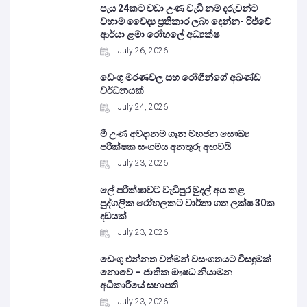
පැය 24කට වඩා උණ වැඩි නම් දරුවන්ට
වහාම වෛද්‍ය ප්‍රතිකාර ලබා දෙන්න- රිජ්වේ
ආර්යා ළමා රෝහලේ අධ්‍යක්ෂ
July 26, 2026
ඩෙංගු මරණවල සහ රෝගීන්ගේ අඛණ්ඩ
වර්ධනයක්
July 24, 2026
මී උණ අවදානම ගැන මහජන සෞඛ්‍ය
පරීක්ෂක සංගමය අනතුරු අඟවයි
July 23, 2026
ලේ පරීක්ෂාවට වැඩිපුර මුදල් අය කළ
පුද්ගලික රෝහලකට වාර්තා ගත ලක්ෂ 30ක
දඩයක්
July 23, 2026
ඩෙංගු එන්නත වත්මන් වසංගතයට විසඳුමක්
නොවේ – ජාතික ඖෂධ නියාමන
අධිකාරියේ සභාපති
July 23, 2026