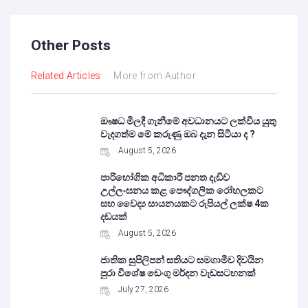
Other Posts
Related Articles
More from Author
ඖෂධ මිලදී ගැනීමේ අවධානයට ලක්විය යුතු
වැදගත්ම මේ කරුණු ඔබ දැන සිටියා ද ?
August 5, 2026
පාරිභෝගික අධිකාරී පනත දැඩිව
උල්ලංඝනය කළ පෞද්ගලික රෝහලකට
සහ වෛද්‍ය සායනයකට රුපියල් ලක්ෂ 4ක
දඩයක්
August 5, 2026
ජාතික සුපිලිපන් සතියට සමගාමීව දිවයින
පුරා විශේෂ ඩෙංගු මර්දන වැඩසටහනක්
July 27, 2026