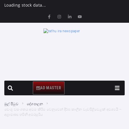
Loading stock data...
AD MASTER
මුල් පිටුව
දේශපාලන
ඩෙංගු වසංගතය අවම කිරීම වෙනුවෙන් දීර්ඝ කාලීන වැඩපිළිවෙළක් අවශ්‍යයි –
අග්‍රාමාත්‍ය හරිනි අමරසූරිය