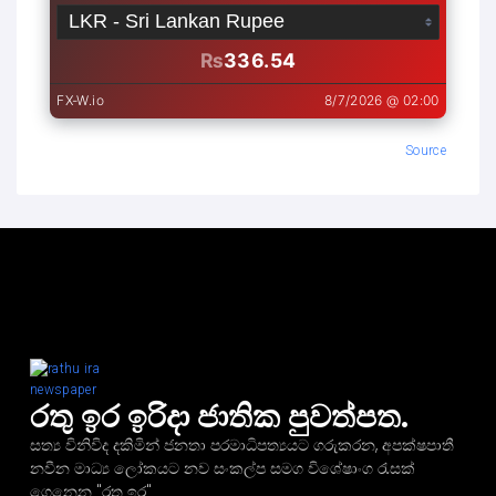
Source
රතු ඉර ඉරිදා ජාතික පුවත්පත.
සත්‍ය විනිවිද දකිමින් ජනතා පරමාධිපත්‍යයට ගරුකරන, අපක්ෂපාතී
නවීන මාධ්‍ය ලෝකයට නව සංකල්ප සමග විශේෂාංග රැසක්
ගෙනෙන "රතු ඉර"