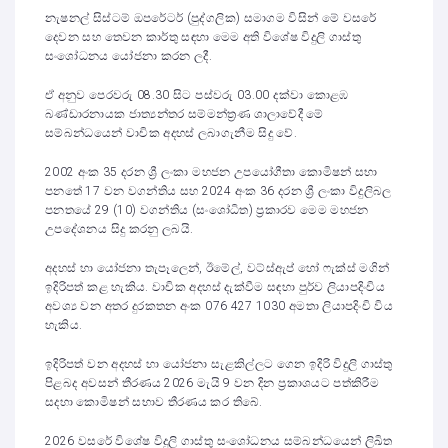
නැෂනල් සිස්ටම් ඔපරේටර් (පුද්ගලික) සමාගම විසින් මේ වසරේ
දෙවන සහ තෙවන කාර්තු සඳහා මෙම අති විශේෂ විදුලි ගාස්තු
සංශෝධනය යෝජනා කරන ලදී.
ඒ අනුව පෙරවරු 08.30 සිට පස්වරු 03.00 දක්වා කොළඹ
බණ්ඩාරනායක ජාත්‍යන්තර සම්මන්ත්‍රණ ශාලාවේදී මේ
සම්බන්ධයෙන් වාචික අදහස් ලබාගැනීම සිදු වේ.
2002 අංක 35 දරන ශ්‍රී ලංකා මහජන උපයෝගීතා කොමිෂන් සභා
පනතේ 17 වන වගන්තිය සහ 2024 අංක 36 දරන ශ්‍රී ලංකා විදුලිබල
පනතයේ 29 (10) වගන්තිය (සංශෝධිත) ප්‍රකාරව මෙම මහජන
උපදේශනය සිදු කරනු ලබයි.
අදහස් හා යෝජනා තැපෑලෙන්, ඊමේල්, වට්ස්ඇප් හෝ ෆැක්ස් මගින්
ඉදිරිපත් කළ හැකිය. වාචික අදහස් දැක්වීම සඳහා පුර්ව ලියාපදිංචිය
අවශ්‍ය වන අතර දුරකතන අංක 076 427 1030 අමතා ලියාපදිංචි විය
හැකිය.
ඉදිරිපත් වන අදහස් හා යෝජනා සැළකිල්ලට ගෙන ඉදිරි විදුලි ගාස්තු
පිළබද අවසන් තීරණය 2026 මැයි 9 වන දින ප්‍රකාශයට පත්කිරීම
සදහා කොමිෂන් සභාව තීරණය කර තිබේ.
2026 වසරේ විශේෂ විදුලි ගාස්තු සංශෝධනය සම්බන්ධයෙන් ලිඛිත