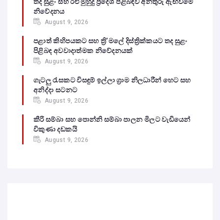
තද සුළං සහ රළු මුහුදු ප්‍රදේශ පිළිබඳව අනතුරු ඇඟවීමේ
නිවේදනය
August 9, 2026
පළාත් කිහිපයකට සහ ත්‍රි’මලේ දිස්ත්‍රික්කයට තද සුළං
පිළිබඳ අවවාදාත්මක නිවේදනයක්
August 9, 2026
ගැටලු රැසකට විසඳුම් ඉල්ලා ග්‍රාම නිලධාරීන් හෙට සහ
අනිද්දා සටනට
August 9, 2026
කීරි සම්බා සහ පොන්නි සම්බා පාලන මිලට වැඩියෙන්
විකුණා දඩකයි
August 9, 2026