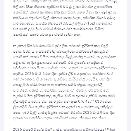
ඉහල යාම හේතුවෙන් නැෂනල් සිස්ටම් ඔපරේටර් සමාගමට රුපියල්
බිලියන 38ක හිගයක් ඇතිවන බවට ශ්‍රී ලංකා මහජන උපයෝගිතා
කොමිෂන් සභාව ඇස්තමේන්තු කර තිබේ. මෙම හිගය තුල ගල් අගුරු
තත්වය හේතුවෙන් විදුලි ජනනය සදහා බලපෑ අතිරේක වියදම් අඩංගු
කර නොමැත. සමස්ත හිගයෙන් රුපියල් බිලියන 15ක් සහනාධාර
වශයෙන් ලබා දීමේ රජයේ තීරණය මහ භාණ්ඩාගාරය විසින්
කොමිෂන් සභාව වෙත දැනටමත් දන්වා ඇත.
නැෂනල් සිස්ටම් ඔපරේටර් පුද්ගලික සමාගම ඉදිරිපත් කල විදුලි
ජනන පිරිවැය ඇස්තමේන්තු සමාලෝචනය කිරීමෙන් අනතුරුව
කොමිෂන් සභාව විසින් සකස්කල විදුලි ගාස්තු සංශෝධන උපදේශන
පත්‍රිකාව අද දින ප්‍රකාශයට පත්කෙර්. එම උපදේශන පත්‍රිකාව
පරිශීලනය කර සියළුම පාර්ශ්වයන්ට අදහස් හා යෝජනා ඉදිරිපත් කල
හැකිය. 2026 මැයි 6 වන දින දක්වා ලිඛිත අදහස් හා යෝජනා බාර
ගන්නා අතර වාචික අදහස් දැක්වීමේ සැසිය 2026 මැයි 6 වන දින
කොළඹ බණ්ඩාරනායක ජාත්‍යන්තර සම්මන්ත්‍රණ ශාලාවේදී
පැවත්වේ. අදහස් හා යෝජනා තැපෑලෙන්, ඊමේල්, වට්ස්ඇප් හෝ
ෆැක්ස් මගින් ඉදිරිපත් කල හැකිය. වාචික අදහස් දැක්වීම සදහා පුර්ව
ලියාපදිංචිය අවශ්‍ය වන අතර දුරකතන අංක 076 427 1030 අමතා
ලියාපදිංචි විය හැකිය. ඉදිරිපත් වන අදහස් හා යෝජනා සැළකිල්ලට
ගෙන ඉදිරි විදුලි ගාස්තු පිළබද අවසන් තීරණය 2026 මැයි 9 වන දින
ප්‍රකාශයට පත්කිරීම සදහා කොමිෂන් සභාව තීරණය කර තිබේ.
2026 වසරේ විශේෂ විදුලි ගාස්තු සංශෝධනය සම්බන්ධයෙන් ලිඛිත