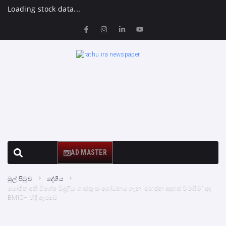
Loading stock data...
AD MASTER
මුල් පිටුව
දේශීය
යෝජිත අති විශේෂ විදුලිය ගාස්තු සංශෝධනය ගැන ‘මහජන අදහස් විමසීම’ අද
BMICH හිදී ඇරඹේ