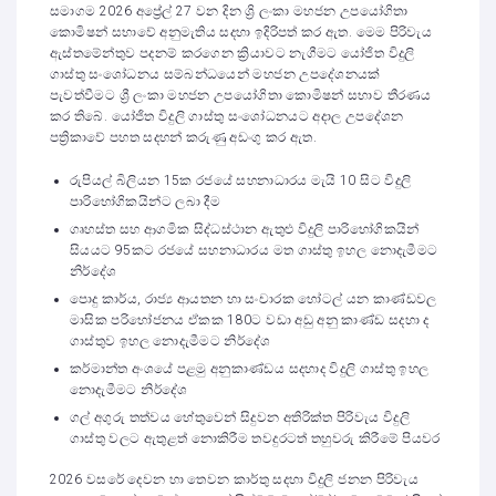
සමාගම 2026 අප්‍රේල් 27 වන දින ශ්‍රි ලංකා මහජන උපයෝගිතා
කොමිෂන් සභාවේ අනුමැතිය සදහා ඉදිරිපත් කර ඇත. මෙම පිරිවැය
ඇස්තමේන්තුව පදනම් කරගෙන ක්‍රියාවට නැගීමට යෝජිත විදුලි
ගාස්තු සංශෝධනය සම්බන්ධයෙන් මහජන උපදේශනයක්
පැවත්වීමට ශ්‍රී ලංකා මහජන උපයෝගිතා කොමිෂන් සභාව තීරණය
කර තිබේ. යෝජිත විදුලි ගාස්තු සංශෝධනයට අදාල උපදේශන
පත්‍රිකාවේ පහත සදහන් කරුණු අඩංගු කර ඇත.
රුපියල් බිලියන 15ක රජයේ සහනාධාරය මැයි 10 සිට විදුලි
පාරිභෝගිකයින්ට ලබා දීම
ගෘහස්ත සහ ආගමික සිද්ධස්ථාන ඇතුළු විදුලි පාරිභෝගිකයින්
සියයට 95කට රජයේ සහනාධාරය මත ගාස්තු ඉහල නොදැමීමට
නිර්දේශ
පොදු කාර්ය, රාජ්‍ය ආයතන හා සංචාරක හෝටල් යන කාණ්ඩවල
මාසික පරිභෝජනය ඒකක 180ට වඩා අඩු අනු කාණ්ඩ සදහා ද
ගාස්තුව ඉහල නොදැමීමට නිර්දේශ
කර්මාන්ත අංශයේ පළමු අනුකාණ්ඩය සදහාද විදුලි ගාස්තු ඉහල
නොදැමීමට නිර්දේශ
ගල් අගුරු තත්වය හේතුවෙන් සිදුවන අතිරික්ත පිරිවැය විදුලි
ගාස්තු වලට ඇතුළත් නොකිරීම තවදුරටත් තහුවරු කිරීමේ පියවර
2026 වසරේ දෙවන හා තෙවන කාර්තු සදහා විදුලි ජනන පිරිවැය