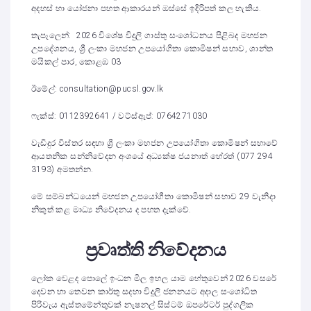
අදහස් හා යෝජනා පහත ආකාරයන් ඔස්සේ ඉදිරිපත් කල හැකිය.
තැපෑලෙන්: 2026 විශේෂ විදුලි ගාස්තු සංශෝධනය පිළිබද මහජන
උපදේශනය, ශ්‍රී ලංකා මහජන උපයෝගිතා කොමිෂන් සභාව, ශාන්ත
මයිකල් පාර, කොළඹ 03
ඊමේල්: consultation@pucsl.gov.lk
ෆැක්ස්: 0112392641 / වට්ස්ඇප්: 0764271030
වැඩිදුර විස්තර සඳහා ශ්‍රී ලංකා මහජන උපයෝගිතා කොමිෂන් සභාවේ
ආයතනික සන්නිවේදන අංශයේ අධ්‍යක්ෂ ජයනාත් හේරත් (077 294
3193) අමතන්න.
මේ සම්බන්ධයෙන් මහජන උපයෝගීතා කොමිෂන් සභාව 29 වැනිදා
නිකුත් කළ මාධ්‍ය නිවේදනය ද පහත දැක්වේ.
ප්‍රවෘත්ති නිවේදනය
ලෝක වෙළද පොලේ ඉංධන මිල ඉහල යාම හේතුවෙන් 2026 වසරේ
දෙවන හා තෙවන කාර්තු සදහා විදුලි ජනනයට අදාල සංශෝධිත
පිරිවැය ඇස්තමේන්තුවක් නැෂනල් සිස්ටම් ඔපරේටර් පුද්ගලික