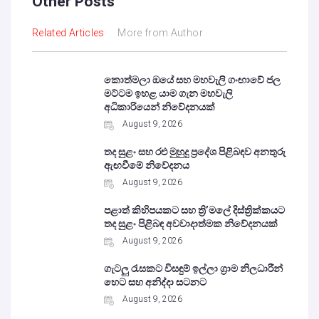
Other Posts
Related Articles
More from Author
කොත්මලා ඔයේ සහ මහවැලි ගංඟාවේ ජල
මට්ටම ඉහළ යාම ගැන මහවැලි
අධිකාරියෙන් නිවේදනයක්
August 9, 2026
තද සුළං සහ රළු මුහුදු ප්‍රදේශ පිළිබඳව අනතුරු
ඇඟවීමේ නිවේදනය
August 9, 2026
පළාත් කිහිපයකට සහ ත්‍රි’මලේ දිස්ත්‍රික්කයට
තද සුළං පිළිබඳ අවවාදාත්මක නිවේදනයක්
August 9, 2026
ගැටලු රැසකට විසඳුම් ඉල්ලා ග්‍රාම නිලධාරීන්
හෙට සහ අනිද්දා සටනට
August 9, 2026