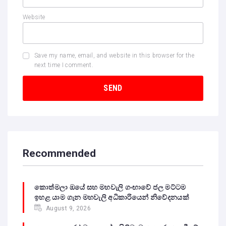
Website
Save my name, email, and website in this browser for the
next time I comment.
Recommended
කොත්මලා ඔයේ සහ මහවැලි ගංඟාවේ ජල මට්ටම
ඉහළ යාම ගැන මහවැලි අධිකාරියෙන් නිවේදනයක්
August 9, 2026