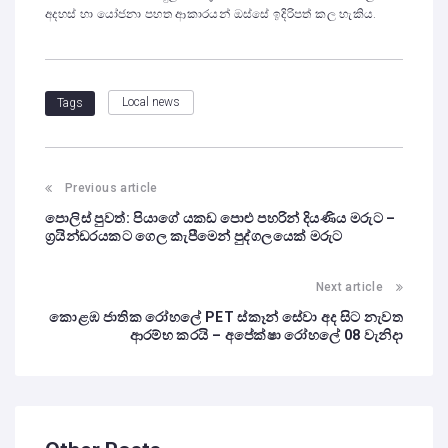
අදහස් හා යෝජනා පහත ආකාරයන් ඔස්සේ ඉදිරිපත් කල හැකිය.
Local news
Tags
Previous article
පොලිස් පුවත්: පියාගේ යකඩ පොළු පහරින් දියණිය මරුට –
ග්‍රයින්ඩරයකට ගෙල කැපීමෙන් පුද්ගලයෙක් මරුට
Next article
කොළඹ ජාතික රෝහලේ PET ස්කෑන් සේවා අද සිට නැවත
ආරම්භ කරයි – අපේක්ෂා රෝහලේ 08 වැනිදා