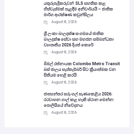
යතුරුපැදිකරුවන් SLS සහතික කළ
හිස්වැස්මක් පැළඳීම අනිවාර්යයි – ජාතික
මාර්ග ආරක්ෂණ කවුන්සිලය
August 8, 2026
ශ්‍රී ලංකා බාලදක්ෂ සංගමයේ ජාතික
බාලදක්ෂ සේවා සහ මහජන සම්බන්ධතා
ව්‍යාපෘතිය 2026 දියත් කෙරේ
August 8, 2026
බිමල් රත්නායක Colombo Metro Transit
බස් ජාලය සැප්තැම්බර් සිට ක්‍රියාත්මක වන
සිතියම හෙළි කරයි
August 8, 2026
ජාත්‍යන්තර සරුංගල් සැණකෙළිය 2026:
රථවාහන ගාල් කළ හැකි ස්ථාන මෙන්න:
පොලිසියේ නිවේදනය
August 8, 2026