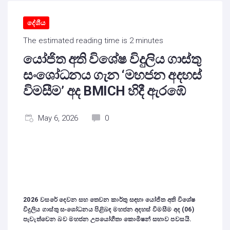
දේශීය
The estimated reading time is 2 minutes
යෝජිත අති විශේෂ විදුලිය ගාස්තු
සංශෝධනය ගැන ‘මහජන අදහස්
විමසීම’ අද BMICH හිදී ඇරඹේ
May 6, 2026
0
2026 වසරේ දෙවන සහ තෙවන කාර්තු සඳහා යෝජිත අති විශේෂ
විදුලිය ගාස්තු සංශෝධනය පිළිබඳ මහජන අදහස් විමසීම අද (06)
පැවැත්වෙන බව මහජන උපයෝගීතා කොමිෂන් සභාව පවසයි.