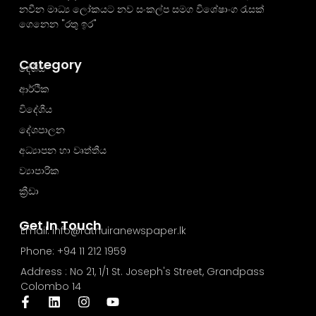
නවීන මාධ්‍ය ලෝකයට නව සංකල්ප සමග විශේෂාංග රැසක්
ගෙනෙන "රතු ඉර"
Category
දේශීය
ආර්ථික
විදේශීය
දේශපාලන
අධ්‍යාපන හා වෘත්තීය
ව්‍යාපාරික
ක්‍රීඩා
Get In Touch
Email: info@rathuiranewspaper.lk
Phone: +94 11 212 1959
Address : No 21, 1/1 St. Joseph's Street, Grandpass
Colombo 14