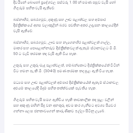
දිවයිනේ බොහෝ ප්‍රදේශවල පස්වරු 1.00 න් පමණ පසුව වැසි හෝ
ගිගුරුම් සහිත වැසි ඇතිවේ.
බස්නාහිර, සබරගමුව, දකුණු සහ ඌව පළාත්වල සහ අම්පාර
දිස්ත්‍රික්කයේ අහස වලාකුළින් බරව පවතින අතර උදෑසන කාලයේදීත්
වැසි ඇතිවේ.
බස්නාහිර, සබරගමුව, ඌව සහ නැගෙනහිර පළාත්වලත් ගාල්ල,
මාතර සහ පොළොන්නරුව දිස්ත්‍රික්කවලත් ඇතැම් ස්ථානවලට මි.මී.
50 ට වැඩි තරමක තද වැසි ඇති විය හැක.
උතුරු සහ උතුරු-මැද පළාත්වලත්, හම්බන්තොට දිස්ත්‍රික්කයේත් විටින්
විට හමන පැ.කි.මී. (30-40) පමණ තරමක තද සුළං ඇති විය හැක.
මධ්‍යම සහ ඌව පළාත්වලත් අම්පාර දිස්ත්‍රික්කයේත් ඇතැම් ස්ථානවල
අළුයම් කාලයේදී මීදුම් සහිත තත්ත්වයක් පැවතිය හැක.
ගිගුරුම් සහිත වැසි සමග ඇතිවිය හැකි තාවකාලික තද සුළං වලින්
සහ අකුණු මඟින් සිදු වන අනතුරු අවම කර ගැනීමට අවශ්‍ය පියවර
ගන්නා ලෙස ජනතාවගෙන් කාරුණිකව ඉල්ලා සිටිනු ලැබේ.