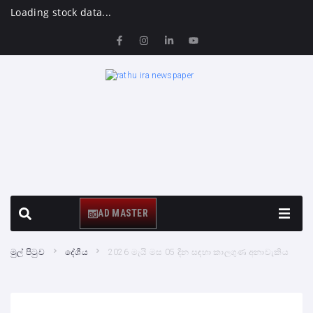
Loading stock data...
AD MASTER
මුල් පිටුව
දේශීය
2026 මැයි මස 05 දින සඳහා කාලගුණ අනාවැකිය