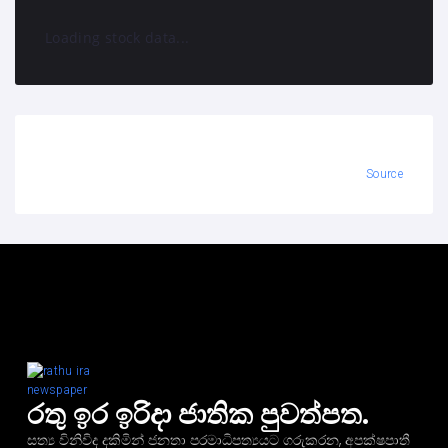
Loading stock data...
Source
රතු ඉර ඉරිදා ජාතික පුවත්පත.
සත්‍ය විනිවිද දකිමින් ජනතා පරමාධිපත්‍යයට ගරුකරන, අපක්ෂපාතී