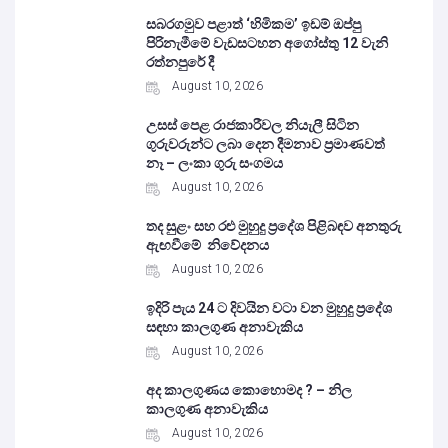
සබරගමුව පළාත් ‘හිමිකම’ ඉඩම් ඔප්පු
පිරිනැමීමේ වැඩසටහන අගෝස්තු 12 වැනි
රත්නපුරේ දී
August 10, 2026
උසස් පෙළ රාජකාරීවල නියැලී සිටින
ගුරුවරුන්ට ලබා දෙන දීමනාව ප්‍රමාණවත්
නෑ – ලංකා ගුරු සංගමය
August 10, 2026
තද සුළං සහ රළු මුහුදු ප්‍රදේශ පිළිබඳව අනතුරු
ඇඟවීමේ නිවේදනය
August 10, 2026
ඉදිරි පැය 24 ට දිවයින වටා වන මුහුදු ප්‍රදේශ
සඳහා කාලගුණ අනාවැකිය
August 10, 2026
අද කාලගුණය කොහොමද ? – නිල
කාලගුණ අනාවැකිය
August 10, 2026