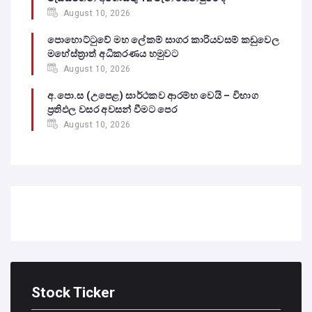
August 10, 2026
පොහොට්ටුවේ මහ ලේකම් සාගර කාරියවසම් කඩුවෙල
මහේස්ත්‍රාත් අධිකරණය හමුවට
August 10, 2026
අ.පො.ස (උපෙළ) සාර්ථකව ආරම්භ වෙයි – විභාග
ප්‍රතිඵල වසර අවසන් වීමට පෙර
August 10, 2026
Stock Ticker