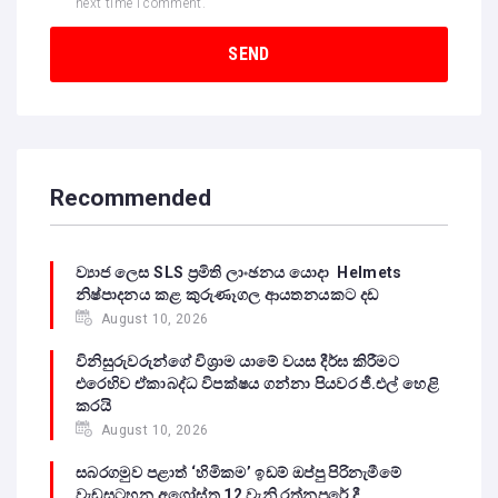
next time I comment.
Recommended
ව්‍යාජ ලෙස SLS ප්‍රමිති ලාංඡනය යොදා Helmets
නිෂ්පාදනය කළ කුරුණෑගල ආයතනයකට දඩ
August 10, 2026
විනිසුරුවරුන්ගේ විශ්‍රාම යාමේ වයස දීර්ඝ කිරීමට
එරෙහිව ඒකාබද්ධ විපක්ෂය ගන්නා පියවර ජී.එල් හෙළි
කරයි
August 10, 2026
සබරගමුව පළාත් ‘හිමිකම’ ඉඩම් ඔප්පු පිරිනැමීමේ
වැඩසටහන අගෝස්තු 12 වැනි රත්නපුරේ දී