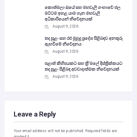
කොත්මලා ඔයේ සහ මහවැලි ගංඟාවේ ජල
මට්ටම ඉහළ යාම ගැන මහවැලි
අධිකාරියෙන් නිවේදනයක්
August 9, 2026
තද සුළං සහ රළු මුහුදු ප්‍රදේශ පිළිබඳව අනතුරු
ඇඟවීමේ නිවේදනය
August 9, 2026
පළාත් කිහිපයකට සහ ත්‍රි’මලේ දිස්ත්‍රික්කයට
තද සුළං පිළිබඳ අවවාදාත්මක නිවේදනයක්
August 9, 2026
Leave a Reply
Your email address will not be published.
Required fields are
marked
*