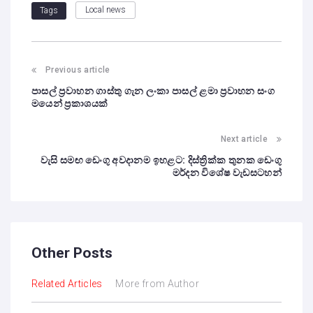
Local news
Tags
Previous article
පාසල් ප්‍රවාහන ගාස්තු ගැන ලංකා පාසල් ළමා ප්‍රවාහන සංග
මයෙන් ප්‍රකාශයක්
Next article
වැසි සමඟ ඩෙංගු අවදානම ඉහළට: දිස්ත්‍රික්ක තුනක ඩෙංගු
මර්දන විශේෂ වැඩසටහන්
Other Posts
Related Articles
More from Author