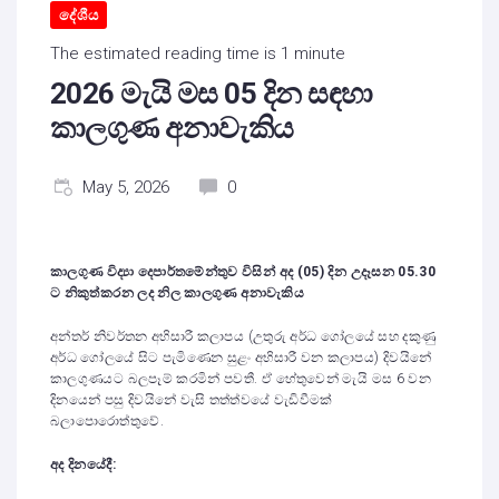
දේශීය
The estimated reading time is 1 minute
2026 මැයි මස 05 දින සඳහා
කාලගුණ අනාවැකිය
May 5, 2026
0
කාලගුණ විද්‍යා දෙපාර්තමේන්තුව විසින් අද (05) දින උදෑසන 05.30
ට නිකුත්කරන ලද නිල කාලගුණ අනාවැකිය
අන්තර් නිවර්තන අභිසාරී කලාපය (උතුරු අර්ධ ගෝලයේ සහ දකුණු
අර්ධ ගෝලයේ සිට පැමිණෙන සුළං අභිසාරී වන කලාපය) දිවයිනේ
කාලගුණයට බලපෑම් කරමින් පවතී. ඒ හේතුවෙන් මැයි මස 6 වන
දිනයෙන් පසු දිවයිනේ වැසි තත්ත්වයේ වැඩිවීමක්
බලාපොරොත්තුවේ.
අද දිනයේදී: