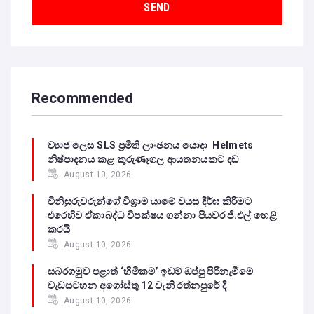
Recommended
ව්‍යාජ ලෙස SLS ප්‍රමිති ලාංඡනය යොදා Helmets
නිෂ්පාදනය කළ කුරුණෑගල ආයතනයකට දඩ
August 10, 2026
විනිසුරුවරුන්ගේ විශ්‍රාම යාමේ වයස දීර්ඝ කිරීමට
එරෙහිව ඒකාබද්ධ විපක්ෂය ගන්නා පියවර ජී.එල් හෙළි
කරයි
August 10, 2026
සබරගමුව පළාත් ‘හිමිකම’ ඉඩම් ඔප්පු පිරිනැමීමේ
වැඩසටහන අගෝස්තු 12 වැනි රත්නපුරේ දී
August 10, 2026