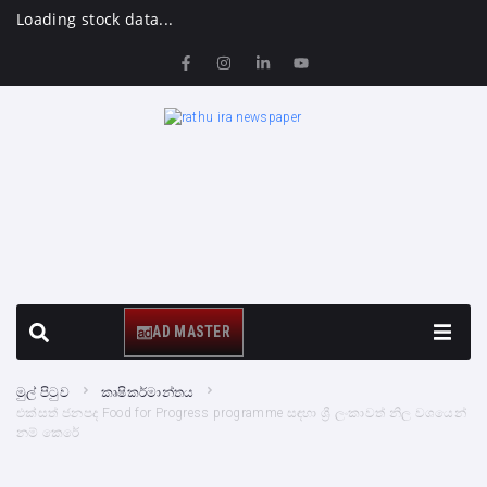
Loading stock data...
AD MASTER
මුල් පිටුව
කෘෂිකර්මාන්තය
එක්සත් ජනපද Food for Progress programme සඳහා ශ්‍රී ලංකාවත් නිල වශයෙන්
නම් කෙරේ