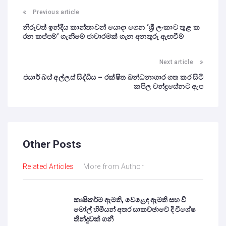
Previous article
නිරුවත් ඉන්දීය කාන්තාවන් යොදා ගෙන ‘ශ්‍රී ලංකාව තුළ ක
රන කප්පම්’ ගැනීමේ ජාවාරමක් ගැන අනතුරු ඇඟවීම්
Next article
එයාර් බස් අල්ලස් සිද්ධිය – රක්ෂිත බන්ධනාගාර ගත කර සිටි
කපිල චන්ද්‍රසේනට ඇප
Other Posts
Related Articles
More from Author
කෘෂිකර්ම ඇමති, වෙළෙඳ ඇමති සහ වී
මෝල් හිමියන් අතර සාකච්ඡාවේ දී විශේෂ
තීන්දුවක් ගනී