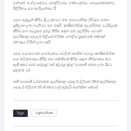
වන්නේ, බංග්ලාදේශය, බොලිවියාව, ඉක්වදෝරය, මොරොක්කෝව,
පිලිපීනය සහ තායිලන්තය යි.
මෙම ඇතුළත් කිරීම ශ්‍රී ලංකාවට නව සහයෝගිතා ගිවිසුම හරහා
ප්‍රතිලාභ ලබා ගැනීමට මග පාදයි. කෘෂිකාර්මික ඵලදායිතාව වැඩිදියුණු
කිරීම සහ වෙළඳාම පුළුල් කිරීම සඳහා වන මුලපිරීම යටතේ
ඇමරිකානු ඩොලර් මිලියන 226ක ගෝලීය ප්‍රදානයක් එක්සත්
ජනපදය විසින් ලබා දෙයි.
මෙම වැඩසටහන සංවර්ධනය වෙමින් පවතින රටවල කෘෂිකාර්මික
අංශ නවීකරණය කිරීම සහ ශක්තිමත් කිරීම සඳහා නිර්මාණය කර
ඇති අතර මෙම අරමුදල් පස් අවුරුදු පුළුල් ව්‍යාපෘති හරහා ලබා දීමට
සූදානම් වේ.
තනි ව්‍යාපෘති වටිනාකම් ඇමරිකානු ඩොලර් මිලියන 28ත් ඇමරිකානු
ඩොලර් මිලියන 35 ත් අතර වනු ඇතැයි අපේක්ෂා කෙරේ.
Agriculture
Tags