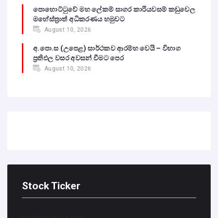
පොහොට්ටුවේ මහ ලේකම් සාගර කාරියවසම් කඩුවෙල
මහේස්ත්‍රාත් අධිකරණය හමුවට
August 10, 2026
අ.පො.ස (උපෙළ) සාර්ථකව ආරම්භ වෙයි – විභාග
ප්‍රතිඵල වසර අවසන් වීමට පෙර
August 10, 2026
Stock Ticker
Loading stock data...