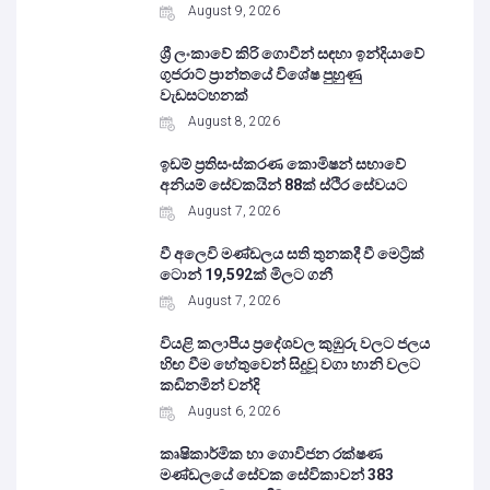
August 9, 2026
ශ්‍රී ලංකාවේ කිරි ගොවීන් සඳහා ඉන්දියාවේ
ගුජරාට් ප්‍රාන්තයේ විශේෂ පුහුණු
වැඩසටහනක්
August 8, 2026
ඉඩම් ප්‍රතිසංස්කරණ කොමිෂන් සභාවේ
අනියම් සේවකයින් 88ක් ස්ථිර සේවයට
August 7, 2026
වී අලෙවි මණ්ඩලය සති තුනකදී වී මෙට්‍රික්
ටොන් 19,592ක් මිලට ගනී
August 7, 2026
වියළි කලාපීය ප්‍රදේශවල කුඹුරු වලට ජලය
හිඟ වීම හේතුවෙන් සිදුවූ වගා හානි වලට
කඩිනමින් වන්දි
August 6, 2026
කෘෂිකාර්මික හා ගොවිජන රක්ෂණ
මණ්ඩලයේ සේවක සේවිකාවන් 383