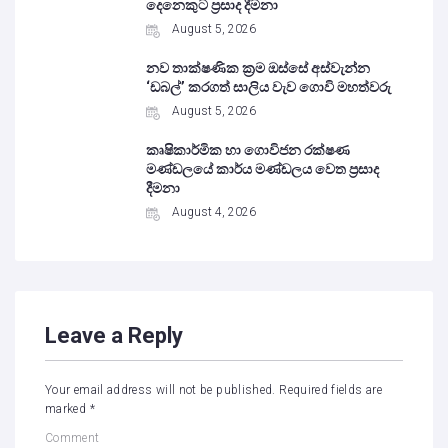
දෙනෙකුට ප්‍රසාද දීමනා
August 5, 2026
නව තාක්ෂණික ක්‍රම ඔස්සේ අස්වැන්න
‘ඩබල්’ කරගත් සාලිය වැව ගොවි මහත්වරු
August 5, 2026
කෘෂිකාර්මික හා ගොවිජන රක්ෂණ
මණ්ඩලයේ කාර්ය මණ්ඩලය වෙත ප්‍රසාද
දීමනා
August 4, 2026
Leave a Reply
Your email address will not be published.
Required fields are
marked
*
Comment