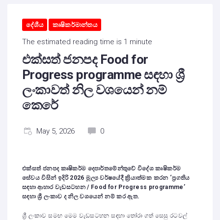
දේශීය
කෘෂිකර්මාන්තය
The estimated reading time is 1 minute
එක්සත් ජනපද Food for
Progress programme සඳහා ශ්‍රී
ලංකාවත් නිල වශයෙන් නම්
කෙරේ
May 5, 2026
0
එක්සත් ජනපද කෘෂිකර්ම දෙපාර්තමේන්තුවේ විදේශ කෘෂිකර්ම
සේවය විසින් ඉදිරි
2026
මූල්‍ය වර්ෂයේදී ක්‍රියාත්මක කරන
‘
ප්‍රගතිය
සඳහා ආහාර වැඩසටහන /
Food for Progress programme’
සඳහා ශ්‍රී ලංකාව ද නිල වශයෙන් නම් කර ඇත.
ශ්‍රී ලංකාව සමඟ මෙම වැඩසටහන සඳහා තෝරා ගත් සෙසු රටවල්